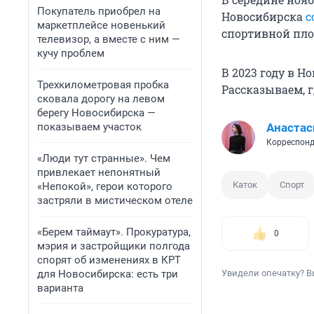
Покупатель приобрел на
Новосибирска
с
маркетплейсе новенький
спортивной пло
телевизор, а вместе с ним —
кучу проблем
В 2023 году в Н
Трехкилометровая пробка
Рассказываем, 
сковала дорогу на левом
берегу Новосибирска —
показываем участок
Анастас
Корреспонд
«Люди тут странные». Чем
привлекает непонятный
Каток
Спорт
«Непокой», герои которого
застряли в мистическом отеле
«Берем таймаут». Прокуратура,
0
мэрия и застройщики полгода
спорят об изменениях в КРТ
для Новосибирска: есть три
Увидели опечатку? В
варианта