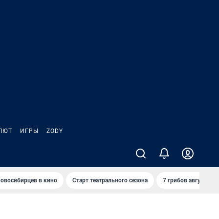
ЛЮТ
ИГРЫ
ZODY
овосибирцев в кино
Старт театрального сезона
7 грибов августа