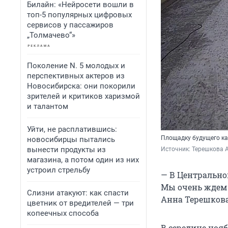
Билайн: «Нейросети вошли в
топ-5 популярных цифровых
сервисов у пассажиров
„Толмачево“»
Поколение N. 5 молодых и
перспективных актеров из
Новосибирска: они покорили
зрителей и критиков харизмой
и талантом
Уйти, не расплатившись:
Площадку будущего ка
новосибирцы пытались
вынести продукты из
Источник: 
Терешкова А
магазина, а потом один из них
устроил стрельбу
— В Центрально
Мы очень ждем 
Слизни атакуют: как спасти
Анна Терешкова
цветник от вредителей — три
копеечных способа
В середине нояб