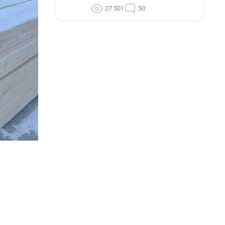
27 501
50