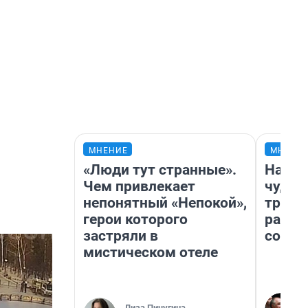
МНЕНИЕ
МНЕНИ
«Люди тут странные».
Насле
Чем привлекает
чудом
непонятный «Непокой»,
транс
герои которого
разне
застряли в
совет
мистическом отеле
Лиза Пичугина