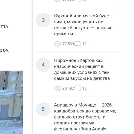
Суровой или мягкой будет
3
зима, можно узнать по
нна
погоде 5 августа — важные
приметы
77 589
12
рке.
Пирожное «Картошка»:
4
классический рецепт в
домашних условиях с тем
самым вкусом из детства
30 497
15
Авиашоу в Мочище — 2026:
5
как добраться до аэродрома,
сколько стоят билеты и
полная программа
фестиваля «Вива Авиа!»