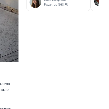
Редактор NGS.RU
каток!
нале
 парке