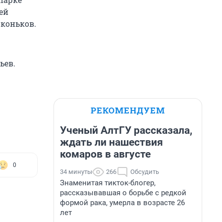
ей
 коньков.
ьев.
РЕКОМЕНДУЕМ
Ученый АлтГУ рассказала,
ждать ли нашествия
комаров в августе
0
34 минуты
266
Обсудить
Знаменитая тикток-блогер,
рассказывавшая о борьбе с редкой
формой рака, умерла в возрасте 26
лет