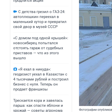
продлится акция
С детства грезил о ГАЗ-24:
автоплюшкин переехал в
маленький хутор и превратил
свой двор в музей СССР
«С домом под одной крышей»:
новосибирец попытался
отстоять гараж от судебных
приставов — что из этого
вышло
«Я ехал в никуда»:
геодезист уехал в Казахстан с
4 тысячами рублей и построил
бизнес с нуля. Теперь он
продает франшизы
Трескается кора и завелась
парша: как спасти яблони и
Фотографии опубликов
урожай — советы агронома