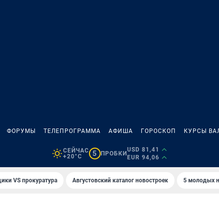
ФОРУМЫ
ТЕЛЕПРОГРАММА
АФИША
ГОРОСКОП
КУРСЫ ВА
USD 81,41
СЕЙЧАС
5
ПРОБКИ
+20°C
EUR 94,06
ики VS прокуратура
Августовский каталог новостроек
5 молодых н