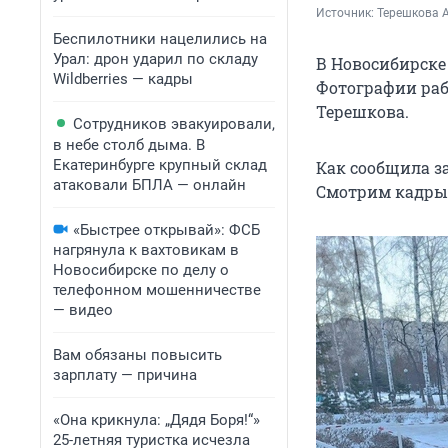
Источник: 
Терешкова А
Беспилотники нацелились на
Урал: дрон ударил по складу
В Новосибирске
Wildberries — кадры
Фотографии раб
Терешкова.
Сотрудников эвакуировали,
в небе столб дыма. В
Екатеринбурге крупный склад
Как сообщила з
атаковали БПЛА — онлайн
Смотрим кадры 
«Быстрее открывай»: ФСБ
нагрянула к вахтовикам в
Новосибирске по делу о
телефонном мошенничестве
— видео
Вам обязаны повысить
зарплату — причина
«Она крикнула: „Дядя Боря!“»
25-летняя туристка исчезла