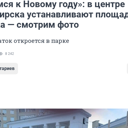
ся к Новому году»: в центре
ирска устанавливают площа
ка — смотрим фото
аток откроется в парке
8 242
тариев