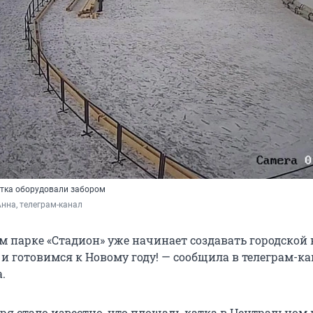
тка оборудовали забором
нна, телеграм-канал
м парке «Стадион» уже начинает создавать городской 
и готовимся к Новому году! — сообщила в телеграм-ка
.
ря стало известно, что площадь катка в Центральном