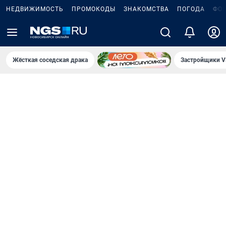
НЕДВИЖИМОСТЬ
ПРОМОКОДЫ
ЗНАКОМСТВА
ПОГОДА
ФО
Жёсткая соседская драка
Застройщики V