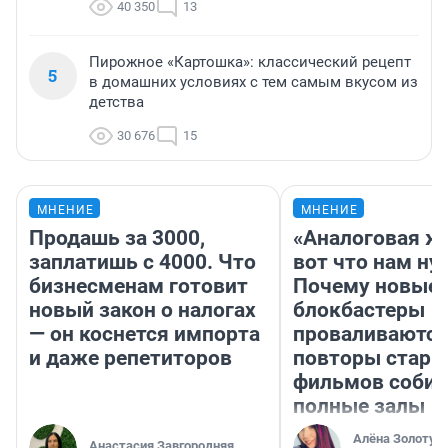
40 350
13
Пирожное «Картошка»: классический рецепт
5
в домашних условиях с тем самым вкусом из
детства
30 676
15
МНЕНИЕ
МНЕНИЕ
Продашь за 3000,
«Аналоговая ж
заплатишь с 4000. Что
вот что нам ну
бизнесменам готовит
Почему новые
новый закон о налогах
блокбастеры
— он коснется импорта
проваливаются,
и даже репетиторов
повторы стары
фильмов соби
полные залы
Алёна Золотух
Анастасия Завгородняя