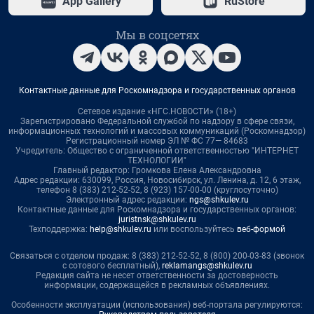
App Gallery
RuStore
Мы в соцсетях
Контактные данные для Роскомнадзора и государственных органов
Сетевое издание «НГС.НОВОСТИ» (18+)
Зарегистрировано Федеральной службой по надзору в сфере связи,
информационных технологий и массовых коммуникаций (Роскомнадзор)
Регистрационный номер ЭЛ № ФС 77— 84683
Учредитель: Общество с ограниченной ответственностью "ИНТЕРНЕТ
ТЕХНОЛОГИИ"
Главный редактор: Громкова Елена Александровна
Адрес редакции: 630099, Россия, Новосибирск, ул. Ленина, д. 12, 6 этаж,
телефон 8 (383) 212-52-52, 8 (923) 157-00-00 (круглосуточно)
Электронный адрес редакции:
ngs@shkulev.ru
Контактные данные для Роскомнадзора и государственных органов:
juristnsk@shkulev.ru
Техподдержка:
help@shkulev.ru
или воспользуйтесь
веб-формой
Связаться с отделом продаж: 8 (383) 212-52-52, 8 (800) 200-03-83 (звонок
с сотового бесплатный),
reklamangs@shkulev.ru
Редакция сайта не несет ответственности за достоверность
информации, содержащейся в рекламных объявлениях.
Особенности эксплуатации (использования) веб-портала регулируются: