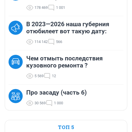
178 469
1 001
В 2023—2026 наша губерния
отюбилеет вот такую дату:
114 142
566
Чем отмыть последствия
кузовного ремонта ?
5 569
12
Про засаду (часть 6)
30 569
1 000
ТОП 5