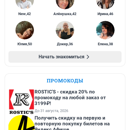
New
,
42
Алёнушка
,
42
Ирина
,
46
Юлия
,
50
Докер
,
36
Елена
,
38
Начать знакомиться
ПРОМОКОДЫ
ROSTIC'S - скидка 20% по
промокоду на любой заказ от
3199₽!
До 31 августа, 2026
Получить скидку на первую и
повторную покупку билетов на
Яндекс Афише