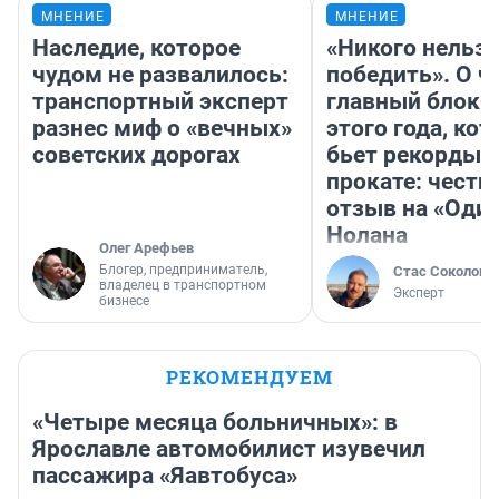
МНЕНИЕ
МНЕНИЕ
Наследие, которое
«Никого нельз
чудом не развалилось:
победить». О ч
транспортный эксперт
главный блокб
разнес миф о «вечных»
этого года, ко
советских дорогах
бьет рекорды 
прокате: честн
отзыв на «Оди
Нолана
Олег Арефьев
Блогер, предприниматель,
Стас Соколов
владелец в транспортном
Эксперт
бизнесе
РЕКОМЕНДУЕМ
«Четыре месяца больничных»: в
Ярославле автомобилист изувечил
пассажира «Яавтобуса»