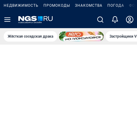
НЕДВИЖИМОСТЬ
ПРОМОКОДЫ
ЗНАКОМСТВА
ПОГОДА
ФО
Жёсткая соседская драка
Застройщики V