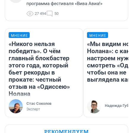
программа фестиваля «Вива Авиа!»
27 494
50
МНЕНИЕ
МНЕНИЕ
«Никого нельзя
«Мы видим нов
победить». О чём
Нолана»: с как
главный блокбастер
настроем нужн
этого года, который
смотреть «Оди
бьет рекорды в
чтобы она не
прокате: честный
выглядела как
отзыв на «Одиссею»
Нолана
Стас Соколов
Надежда Губар
Эксперт
РЕКОМЕНДУЕМ