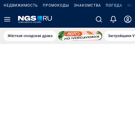
НЕДВИЖИМОСТЬ
ПРОМОКОДЫ
ЗНАКОМСТВА
ПОГОДА
ФО
Жёсткая соседская драка
Застройщики V