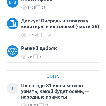
3 468
25
Дискус! Очередь на покупку
квартиры и не только! (часть 38)
83 430
1 000
Рыжий добряк
954
8
ТОП 5
По погоде 31 июля можно
1
узнать, какой будет осень, —
народные приметы
158 523
15