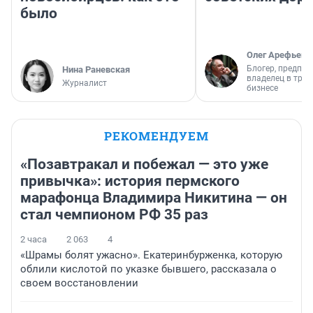
было
Олег Арефьев
Блогер, предпри
Нина Раневская
владелец в тра
Журналист
бизнесе
РЕКОМЕНДУЕМ
«Позавтракал и побежал — это уже
привычка»: история пермского
марафонца Владимира Никитина — он
стал чемпионом РФ 35 раз
2 часа
2 063
4
«Шрамы болят ужасно». Екатеринбурженка, которую
облили кислотой по указке бывшего, рассказала о
своем восстановлении