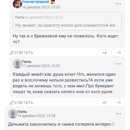
Совсем вредная
16 декабря 2023, 13:23
Гость
16 декабря 2023, 13:16
Ну, может, не красоту искал для совместной жизни. Если долго смотреть на что-то красивое, это становится обыденностью. И это произойдет быстрее, если за красотой у человека ничего нет.
Ну так и с Брежневой ему не пожилось. Кого ищет 
то?
+4
–0
ОТВЕТИТЬ
Гость
17 декабря 2023, 16:35
Каждый живёт,как душа хочет.Что, женился один 
раз и все,почему нельзя развестись?А если уже 
видеть не можешь того, с кем жил.Про бумеранг 
пишут те, кому сказать нечего или от кого ушли.
+0
–0
ОТВЕТИТЬ
Гость
16 декабря 2023, 12:28
Деньжата закончились и самка потеряла интерес !