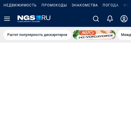
НЕДВИЖИМОСТЬ
ПРОМОКОДЫ
ЗНАКОМСТВА
ПОГОДА
ФО
Растет популярность дискаунтеров
Межд