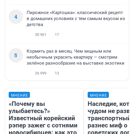
Пирожное «Картошка»: классический рецепт
4
в домашних условиях с тем самым вкусом из
детства
30 961
17
Кормить раз в месяц. Чем хищным или
5
необычным украсить квартиру — смотрим
зелёное разнообразие на выставке экзотики
26 999
13
МНЕНИЕ
МНЕНИЕ
«Почему вы
Наследие, кото
улыбаетесь?»
чудом не разва
Известный корейский
транспортный 
рэпер зажег с сотнями
разнес миф о 
новосибирцев: как это
советских доро