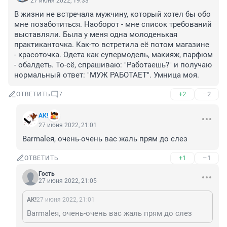
27 июня 2022, 19:33
В жизни не встречала мужчину, который хотел бы обо 
мне позаботиться. Наоборот - мне список требований 
выставляли. Была у меня одна молоденькая 
практиканточка. Как-то встретила её потом магазине 
- красоточка. Одета как супермодель, макияж, парфюм 
- обалдеть. То-сё, спрашиваю: "Работаешь?" и получаю 
нормальный ответ: "МУЖ РАБОТАЕТ". Умница моя.
+2
–2
ОТВЕТИТЬ
7
АК!
27 июня 2022, 21:01
Barmaleя, очень-очень вас жаль прям до слез
+1
–1
ОТВЕТИТЬ
Гость
27 июня 2022, 21:05
АК!
27 июня 2022, 21:01
Barmaleя, очень-очень вас жаль прям до слез