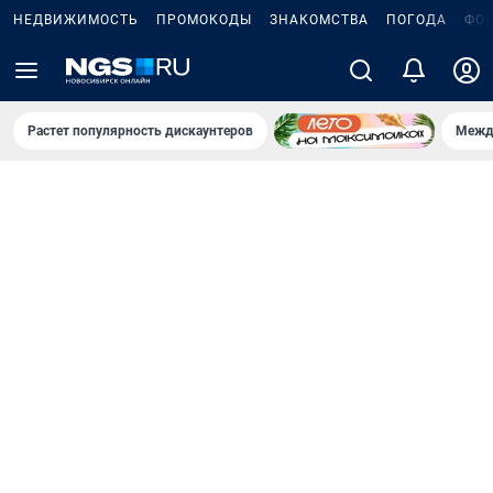
НЕДВИЖИМОСТЬ
ПРОМОКОДЫ
ЗНАКОМСТВА
ПОГОДА
ФО
Растет популярность дискаунтеров
Межд