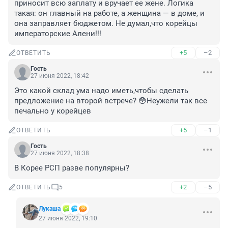
приносит всю заплату и вручает ее жене. Логика 
такая: он главный на работе, а женщина — в доме, и 
она заправляет бюджетом. Не думал,что корейцы 
императорские Алени!!!
+5
–2
ОТВЕТИТЬ
Гость
27 июня 2022, 18:42
Это какой склад ума надо иметь,чтобы сделать 
предложение на второй встрече? 😳Неужели так все 
печально у корейцев
+5
–1
ОТВЕТИТЬ
Гость
27 июня 2022, 18:38
В Корее РСП разве популярны?
+2
–5
ОТВЕТИТЬ
5
Лукашa
27 июня 2022, 19:10