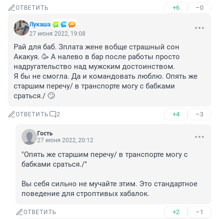
+6
–0
ОТВЕТИТЬ
Лукашa
27 июня 2022, 19:08
Рай для баб. Зплата жене вобще страшный сон 
Акакуя. 🥳 А налево в бар после работы просто 
надругательство над мужским достоинством. 

Я бы не смогла. Да и командовать люблю. Опять же 
старшим перечу/ в транспорте могу с бабками 
сраться./ 🙄
+4
–3
ОТВЕТИТЬ
2
Гость
27 июня 2022, 20:12
"Опять же старшим перечу/ в транспорте могу с 
бабками сраться./"

Вы себя сильно не мучайте этим. Это стандартное 
поведение для строптивых хабалок.
+2
–1
ОТВЕТИТЬ