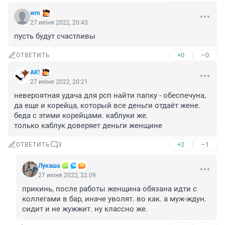
wrn
27 июня 2022, 20:43
пусть будут счастливы
+0
–0
ОТВЕТИТЬ
АК!
27 июня 2022, 20:21
невероятная удача для рсп найти папку - обеспечуна, 
да еще и корейца, который все деньги отдаёт жене. 

беда с этими корейцами. каблуки же.

только каблук доверяет деньги женщине
+2
–1
ОТВЕТИТЬ
3
Лукашa
27 июня 2022, 22:09
прикинь, после работы женщина обязана идти с 
коллегами в бар, иначе уволят. во как. а муж-ждун. 
сидит и не жужжит. ну классно же.