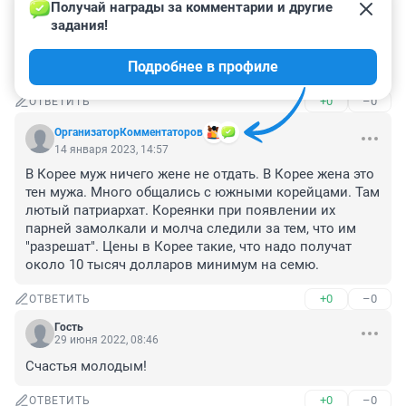
7 марта 2024, 03:23
Получай награды за комментарии и другие 
задания!
Некоторые считают страну бедной, за чертой 
бедности надо бы им уточнить. А не бедной Москва 
Подробнее в профиле
это не страна
+0
–0
ОТВЕТИТЬ
ОрганизаторКомментаторов
14 января 2023, 14:57
В Корее муж ничего жене не отдать. В Корее жена это 
тен мужа. Много общались с южными корейцами. Там 
лютый патриархат. Кореянки при появлении их 
парней замолкали и молча следили за тем, что им 
"разрешат". Цены в Корее такие, что надо получат 
около 10 тысяч долларов минимум на семю.
+0
–0
ОТВЕТИТЬ
Гость
29 июня 2022, 08:46
Счастья молодым!
+0
–0
ОТВЕТИТЬ