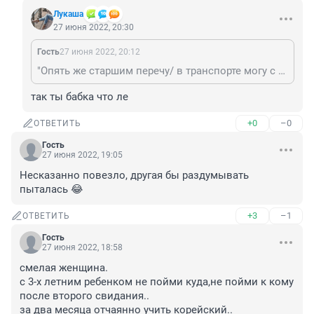
Лукашa
27 июня 2022, 20:30
Гость
27 июня 2022, 20:12
"Опять же старшим перечу/ в транспорте могу с бабками сраться./" Вы себя сильно не мучайте этим. Это стандартное поведение для строптивых хабалок.
так ты бабка что ле
+0
–0
ОТВЕТИТЬ
Гость
27 июня 2022, 19:05
Несказанно повезло, другая бы раздумывать 
пыталась 😂
+3
–1
ОТВЕТИТЬ
Гость
27 июня 2022, 18:58
смелая женщина.

с 3-х летним ребенком не пойми куда,не пойми к кому 
после второго свидания..

за два месяца отчаянно учить корейский..
