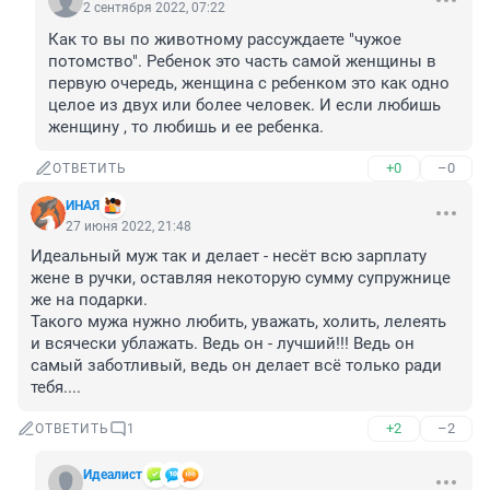
2 сентября 2022, 07:22
Как то вы по животному рассуждаете "чужое 
потомство". Ребенок это часть самой женщины в 
первую очередь, женщина с ребенком это как одно 
целое из двух или более человек. И если любишь 
женщину , то любишь и ее ребенка.
+0
–0
ОТВЕТИТЬ
ИНАЯ
27 июня 2022, 21:48
Идеальный муж так и делает - несёт всю зарплату 
жене в ручки, оставляя некоторую сумму супружнице 
же на подарки. 

Такого мужа нужно любить, уважать, холить, лелеять 
и всячески ублажать. Ведь он - лучший!!! Ведь он 
самый заботливый, ведь он делает всё только ради 
тебя....
+2
–2
ОТВЕТИТЬ
1
Идеалист