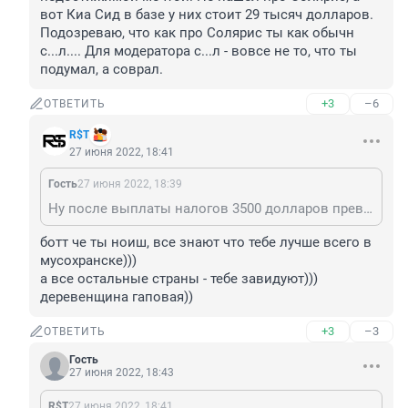
вот Киа Сид в базе у них стоит 29 тысяч долларов. 
Подозреваю, что как про Солярис ты как обычн 
с...л.... Для модератора с...л - вовсе не то, что ты 
подумал, а соврал.
+3
–6
ОТВЕТИТЬ
R$Т
27 июня 2022, 18:41
Гость
27 июня 2022, 18:39
Ну после выплаты налогов 3500 долларов превращаются в 2300 долларов, или 122 тысячи рублей, что тебя с зарплатой в 17 тысяч рублей безусловно впечатлит, но в России много таких для кого 122 тысяч не являются как для тебя недостижимой мечтой. Не нашёл про Солярис, а вот Киа Сид в базе у них стоит 29 тысяч долларов. Подозреваю, что как про Солярис ты как обычн с...л.... Для модератора с...л - вовсе не то, что ты подумал, а соврал.
ботт че ты ноиш, все знают что тебе лучше всего в 
мусохранске)))

а все остальные страны - тебе завидуют)))

деревенщина гаповая))
+3
–3
ОТВЕТИТЬ
Гость
27 июня 2022, 18:43
R$Т
27 июня 2022, 18:41