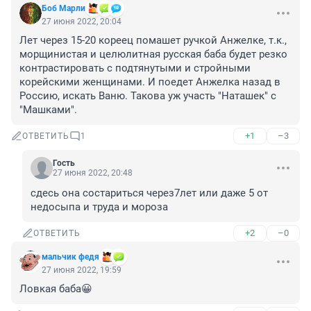
Боб Марли
27 июня 2022, 20:04
Лет через 15-20 кореец помашет ручкой Анжелке, т.к., 
морщинистая и целюлитная русская баба будет резко 
контрастировать с подтянутыми и стройными 
корейскими женщинами. И поедет Анжелка назад в 
Россию, искать Ваню. Такова уж участь "Наташек" с 
"Машками".
+1
–3
ОТВЕТИТЬ
1
Гость
27 июня 2022, 20:48
сдесь она состариться через7лет или даже 5 от 
недосыпа и труда и мороза
+2
–0
ОТВЕТИТЬ
мальчик федя
27 июня 2022, 19:59
Ловкая баба😀