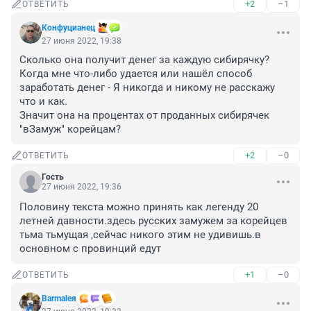
+2
–1
ОТВЕТИТЬ
Конфуцианец
27 июня 2022, 19:38
Сколько она получит денег за каждую сибирячку? 

Когда мне что-либо удается или нашёл способ 
заработать денег - Я никогда и никому не расскажу 
что и как. 

Значит она на процентах от проданных сибирячек 
"вЗамуж" корейцам?
+2
–0
ОТВЕТИТЬ
Гость
27 июня 2022, 19:36
Половину текста можно принять как легенду 20 
летней давности.здесь русских замужем за корейцев 
тьма тьмущая ,сейчас никого этим не удивишь.в 
основном с провинций едут
+1
–0
ОТВЕТИТЬ
Barmaleя