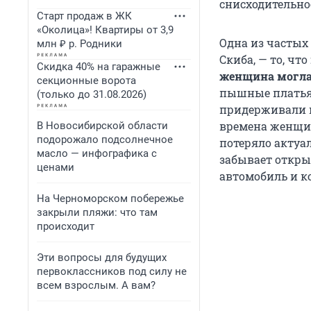
снисходительно
Старт продаж в ЖК
«Околица»! Квартиры от 3,9
Одна из часты
млн ₽ р. Родники
Скиба, — то, что
Скидка 40% на гаражные
женщина могла
секционные ворота
пышные платья
(только до 31.08.2026)
придерживали и
времена женщин
В Новосибирской области
подорожало подсолнечное
потеряло актуа
масло — инфографика с
забывает откры
ценами
автомобиль и ко
На Черноморском побережье
закрыли пляжи: что там
происходит
Эти вопросы для будущих
первоклассников под силу не
всем взрослым. А вам?