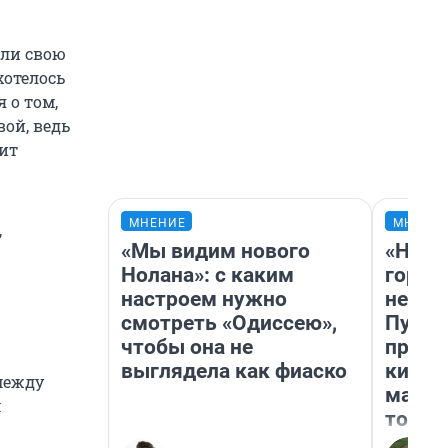
али свою
хотелось
 о том,
ой, ведь
рит
МНЕНИЕ
МНЕНИ
,
«Мы видим нового
«Нет 
Нолана»: с каким
городо
настроем нужно
недоф
смотреть «Одиссею»,
Путеш
чтобы она не
проех
выглядела как фиаско
килом
между
машин
м
того