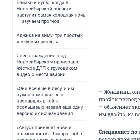
Близко к нулю: когда в
Новосибирской области
наступит самая холодная ночь
— изучаем прогноз
Аджика на зиму: три простых
и вкусных рецепта
Снёс ограждение: под
Новосибирском произошло
жёсткое ДТП с грузовиком —
видео с места аварии
«Они всё еще в лесу, и им
— Женщины опе
нужна помощь»: сын
пройти вперед 
пропавших в тайге
— объясняет экс
Усольцевых назвал еще одну
версию их исчезновения
им удобно, из 
«Август принесет новые
Специалист по 
возможности»: Тамара Глоба
вектор уважени