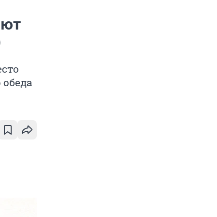
ают
)
есто
 обеда