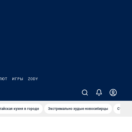
ЛЮТ
ИГРЫ
ZODY
тайская кухня в городе
Экстремально худые новосибирцы
Старт те