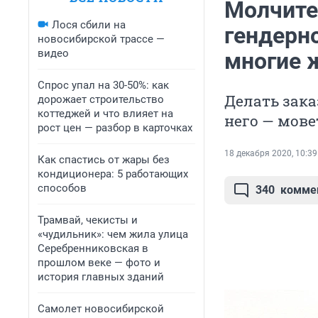
Молчите
Лося сбили на
гендерн
новосибирской трассе —
видео
многие 
Спрос упал на 30-50%: как
Делать зак
дорожает строительство
коттеджей и что влияет на
него — мове
рост цен — разбор в карточках
18 декабря 2020, 10:39
Как спастись от жары без
кондиционера: 5 работающих
способов
340
комме
Трамвай, чекисты и
«чудильник»: чем жила улица
Серебренниковская в
прошлом веке — фото и
история главных зданий
Самолет новосибирской