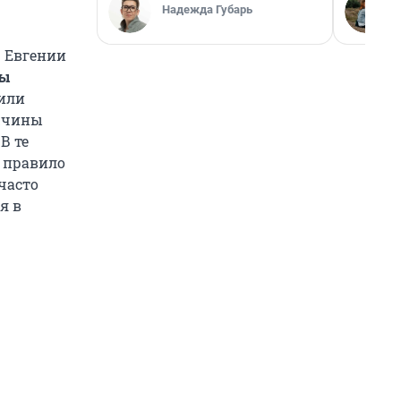
Надежда Губарь
 Евгении
бы
сили
ужчины
В те
 правило
часто
я в