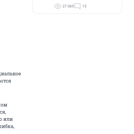
27 065
13
циальное
аются
ном
ся,
о или
шибка,