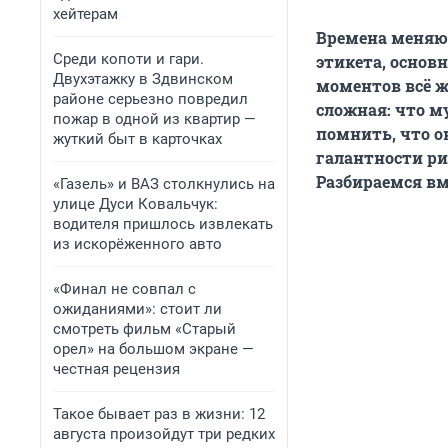
хейтерам
Времена меняют
Среди копоти и гари.
этикета, основн
Двухэтажку в Здвинском
моментов всё ж
районе серьезно повредил
сложная: что м
пожар в одной из квартир —
помнить, что о
жуткий быт в карточках
галантности ри
Разбираемся вм
«Газель» и ВАЗ столкнулись на
улице Дуси Ковальчук:
водителя пришлось извлекать
из искорёженного авто
«Финал не совпал с
ожиданиями»: стоит ли
смотреть фильм «Старый
орел» на большом экране —
честная рецензия
Такое бывает раз в жизни: 12
августа произойдут три редких