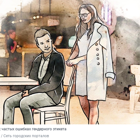
 частых ошибках гендерного этикета
/ Сеть городских порталов 