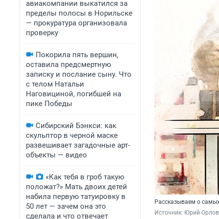
авиакомпании выкатился за
пределы полосы в Норильске
— прокуратура организовала
проверку
Покорила пять вершин,
оставила предсмертную
записку и послание сыну. Что
с телом Натальи
Наговициной, погибшей на
пике Победы
Сибирский Бэнкси: как
скульптор в черной маске
развешивает загадочные арт-
объекты — видео
«Как тебя в гроб такую
положат?» Мать двоих детей
набила первую татуировку в
Рассказываем о самых
50 лет — зачем она это
Источник: 
Юрий Орлов 
сделала и что отвечает