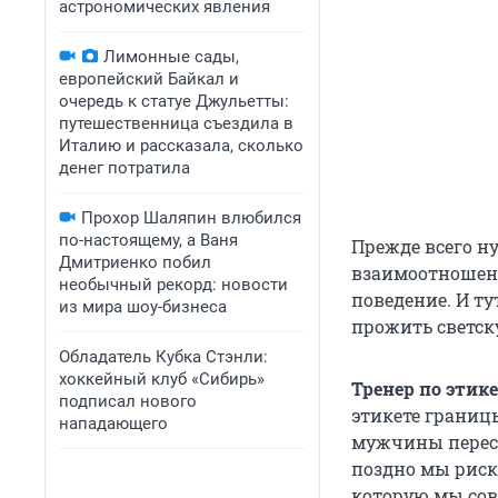
астрономических явления
Лимонные сады,
европейский Байкал и
очередь к статуе Джульетты:
путешественница съездила в
Италию и рассказала, сколько
денег потратила
Прохор Шаляпин влюбился
по-настоящему, а Ваня
Прежде всего ну
Дмитриенко побил
взаимоотношени
необычный рекорд: новости
поведение. И ту
из мира шоу-бизнеса
прожить светск
Обладатель Кубка Стэнли:
хоккейный клуб «Сибирь»
Тренер по этик
подписал нового
этикете границ
нападающего
мужчины перес
поздно мы риск
которую мы сов