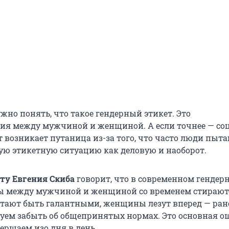
жно понять, что такое гендерный этикет. Это
я между мужчиной и женщиной. А если точнее — со
т возникает путаница из-за того, что часто люди пыт
ую этикетную ситуацию как деловую и наоборот.
ету Евгения Скиба
говорит, что в современном гендер
ы между мужчиной и женщиной со временем стирают
тают быть галантными, женщины лезут вперед — ран
уем забыть об общепринятых нормах. Это основная о
ершаем изо дня в день.