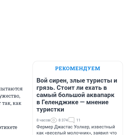
РЕКОМЕНДУЕМ
Вой сирен, злые туристы и
грязь. Стоит ли ехать в
пытаются
самый большой аквапарк
ужество,
в Геленджике — мнение
 так, как
туристки
8 часов
8 374
11
этикете
Фермер Джастас Уолкер, известный
как «веселый молочник», заявил что