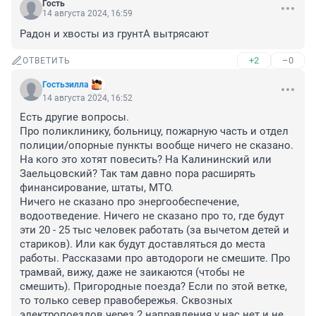
Гость
14 августа 2024, 16:59
Радон и хвосты из грунтА вытрясают
+2
–0
ОТВЕТИТЬ
Гостьзилла
14 августа 2024, 16:52
Есть другие вопросы.

Про поликлинику, больницу, пожарную часть и отдел 
полиции/опорные пункты вообще ничего не сказано. 
На кого это хотят повесить? На Калининский или 
Заельцовский? Так там давно пора расширять 
финансирование, штаты, МТО.

Ничего не сказано про энергообеспечение, 
водоотведение. Ничего не сказано про то, где будут 
эти 20 - 25 тыс человек работать (за вычетом детей и 
стариков). Или как будут доставляться до места 
работы. Рассказами про автодороги не смешите. Про 
трамвай, вижу, даже не заикаются (чтобы не 
смешить). Пригородные поезда? Если по этой ветке, 
то только север правобережья. Сквозных 
электропоездов через 2 направления у нас нет и не 