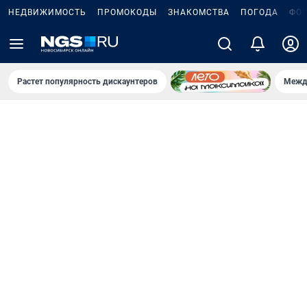
НЕДВИЖИМОСТЬ
ПРОМОКОДЫ
ЗНАКОМСТВА
ПОГОДА
ФО
Растет популярность дискаунтеров
Межд