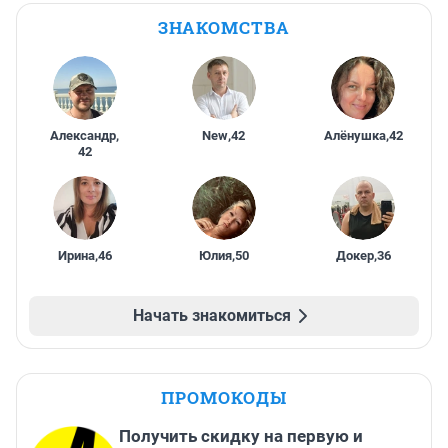
ЗНАКОМСТВА
Александр
,
New
,
42
Алёнушка
,
42
42
Ирина
,
46
Юлия
,
50
Докер
,
36
Начать знакомиться
ПРОМОКОДЫ
Получить скидку на первую и