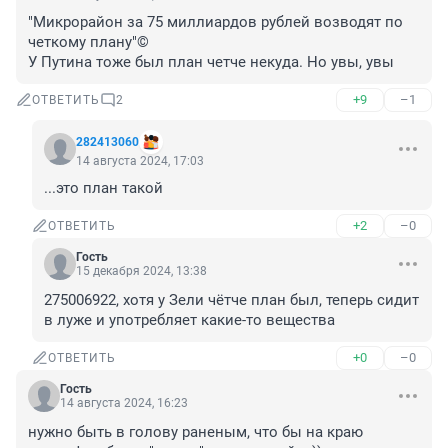
"Микрорайон за 75 миллиардов рублей возводят по 
четкому плану"©

У Путина тоже был план четче некуда. Но увы, увы
+9
–1
ОТВЕТИТЬ
2
282413060
14 августа 2024, 17:03
...это план такой
+2
–0
ОТВЕТИТЬ
Гость
15 декабря 2024, 13:38
275006922, хотя у Зели чётче план был, теперь сидит 
в луже и употребляет какие-то вещества
+0
–0
ОТВЕТИТЬ
Гость
14 августа 2024, 16:23
нужно быть в голову раненым, что бы на краю 