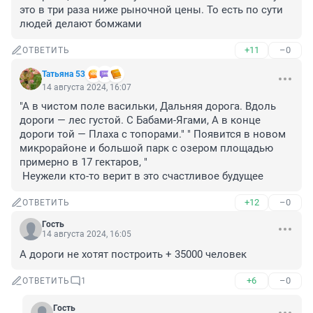
это в три раза ниже рыночной цены. То есть по сути 
людей делают бомжами
+11
–0
ОТВЕТИТЬ
Татьяна 53
14 августа 2024, 16:07
"А в чистом поле васильки, Дальняя дорога. Вдоль 
дороги — лес густой. С Бабами-Ягами, А в конце 
дороги той — Плаха с топорами." " Появится в новом 
микрорайоне и большой парк с озером площадью 
примерно в 17 гектаров, "

 Неужели кто-то верит в это счастливое будущее
+12
–0
ОТВЕТИТЬ
Гость
14 августа 2024, 16:05
А дороги не хотят построить + 35000 человек
+6
–0
ОТВЕТИТЬ
1
Гость