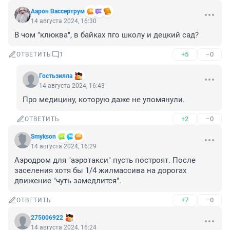
Аарон Вассертрум
14 августа 2024, 16:30
В чом "клюква", в байках пго школу и децкий сад?
+5
–0
ОТВЕТИТЬ
1
Гостьзилла
14 августа 2024, 16:43
Про медицину, которую даже не упомянули.
+2
–0
ОТВЕТИТЬ
Smykson
14 августа 2024, 16:29
Аэродром для "аэротакси" пусть построят. После 
заселения хотя бы 1/4 жилмассива на дорогах 
движение "чуть замедлится".
+7
–0
ОТВЕТИТЬ
275006922
14 августа 2024, 16:24