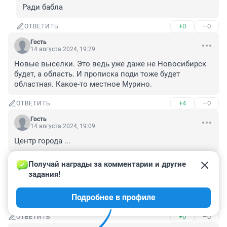
Ради бабла
+0
–0
ОТВЕТИТЬ
Гость
14 августа 2024, 19:29
Новые выселки. Это ведь уже даже не Новосибирск 
будет, а область. И прописка поди тоже будет 
областная. Какое-то местное Мурино.
+4
–0
ОТВЕТИТЬ
Гость
14 августа 2024, 19:09
Центр города ...
+0
–0
ОТВЕТИТЬ
Получай награды за комментарии и другие 
задания!
Гость
14 августа 2024, 19:03
Подробнее в профиле
вас мучают
+0
–0
ОТВЕТИТЬ