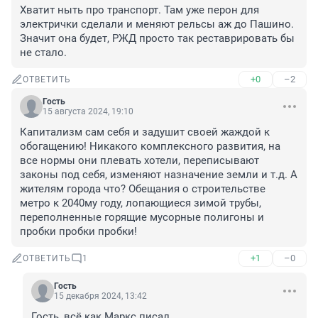
Хватит ныть про транспорт. Там уже перон для 
электрички сделали и меняют рельсы аж до Пашино. 
Значит она будет, РЖД просто так реставрировать бы 
не стало.
+0
–2
ОТВЕТИТЬ
Гость
15 августа 2024, 19:10
Капитализм сам себя и задушит своей жаждой к 
обогащению! Никакого комплексного развития, на 
все нормы они плевать хотели, переписывают 
законы под себя, изменяют назначение земли и т.д. А 
жителям города что? Обещания о строительстве 
метро к 2040му году, лопающиеся зимой трубы, 
переполненные горящие мусорные полигоны и 
пробки пробки пробки!
+1
–0
ОТВЕТИТЬ
1
Гость
15 декабря 2024, 13:42
Гость, всё как Маркс писал