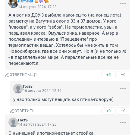
Barmaleя
14 августа 2024, 17:23
А я вот из ДЭУ-3 выбила наконец-то (на конец лета) 
разметку на Ватутина около 33 и 37 домов. У кого 
"клюква", а у кого "зебра". Не термопластик, увы, а 
паршивая краска. Эмульсионка, наверное. А мэр в 
последнем интервью в "Прецеденте" про 
термопластик вещал. Хотелось бы мне жить в том 
Новосибирске, где все они живут. Но я (и не только я) 
- в параллельном мире. А параллельные все же не 
пересекаются.
+5
–0
ОТВЕТИТЬ
1
Гость
16 августа 2024, 12:45
у нас только могут вещать как птица-говорун(
+0
–0
ОТВЕТИТЬ
Гость
14 августа 2024, 17:20
С нынешней ипотекой-встанет стройка