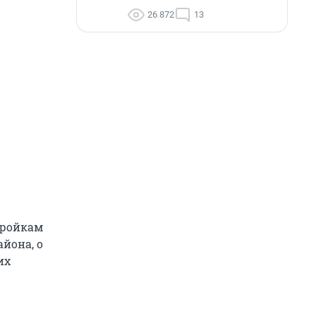
26 872
13
тройкам
йона, о
их