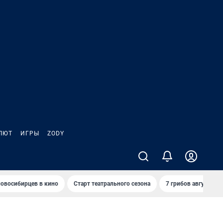
ЛЮТ
ИГРЫ
ZODY
овосибирцев в кино
Старт театрального сезона
7 грибов августа