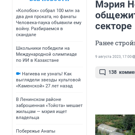
Мэрия Н
«Колобок» собрал 100 млн за
общежит
два дня проката, но фанаты
Человека-паука объявили ему
секторе
войну. Разбираемся в
скандале
Ранее стро
Школьники победили на
Международной олимпиаде
9 августа 2023, 17:00
по ИИ в Казахстане
138
комме
Нагиева не узнать! Как
выглядели звезды культовой
«Каменской» 27 лет назад
В Ленинском районе
заброшенная «Тойота» мешает
жильцам — мэрия ищет
владельца
Побережье Анапы