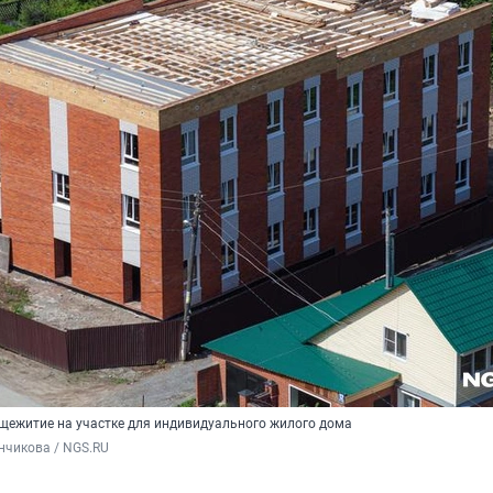
щежитие на участке для индивидуального жилого дома
нчикова / NGS.RU