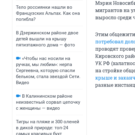
Мэрия Новосиби
Тело россиянки нашли во
мигрантов на у
Французских Альпах. Как она
выросло среди ч
погибла?
В Дзержинском районе двое
Этим общежитие
детей вышли на крышу
потребовал дол
пятиэтажного дома — фото
проводят пров
Кировского рай
«Чтобы нас носили на
УК РФ (халатнос
ручках, мы любим»: нерпа
на стройке общ
Сергеевна, которую спасли
бельком, стала звездой Сети.
крыше и закан
Видео
разные инстанц
В Калининском районе
неизвестный сорвал цепочку
с женщины — видео
Тигры на пляже и 300 оленей
в дикой природе: топ-24
самых красивых бухт