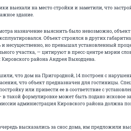
ики выехали на место стройки и заметили, что застр
тажное здание.
мотра назначение выяснить было невозможно, объект
эксплуатировался. Объект строился в других габаритн
ть и несущественно, но превышал установленный проц
льного участка, — цитируют в пресс-центре мэрии сло
Кировского района Андрея Выходцева.
или, что дом на Пригородной, 14 построен с нарушени
пасения, что объект предназначен для гостиницы. Сп
постройку или привести ее в соответствие с установ
 в такой формулировке может быть подано исковое з
иссии администрация Кировского района должна по
очередь высказались за снос дома, им предложили вы