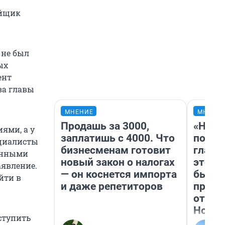
ойщик
 не был
ых
ент
ва главы
МНЕНИЕ
МНЕНИ
Продашь за 3000,
«Нико
ями, а у
заплатишь с 4000. Что
побед
ециалисты
бизнесменам готовит
главн
ленными
новый закон о налогах
этого
аявление.
— он коснется импорта
бьет 
йти в
и даже репетиторов
прока
отзыв
Нолан
ступить