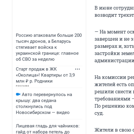
В июне сотрудн
возводит трехэ
— На момент ос
Россию атаковали больше 200
завершен и не 
тысяч дронов, а Беларусь
размерах и, хо
стягивает войска к
застройки земе
украинской границе: главное
об СВО за неделю
администрации 
Старт продаж в ЖК
«Околица»! Квартиры от 3,9
На комиссии реш
млн ₽ р. Родники
жителей есть о
решили снести 
Авто перевернулось на
требованиями —
крышу: два седана
По решению ком
столкнулись под
Новосибирском — видео
суд.
Лицевая гладь для чайников:
Жители в свою 
гайд от набора петель до