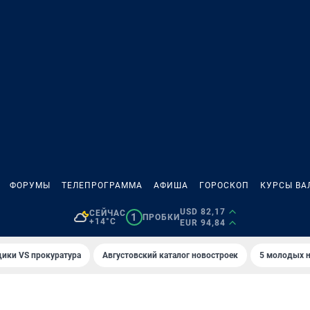
ФОРУМЫ
ТЕЛЕПРОГРАММА
АФИША
ГОРОСКОП
КУРСЫ ВА
USD 82,17
СЕЙЧАС
1
ПРОБКИ
+14°C
EUR 94,84
ики VS прокуратура
Августовский каталог новостроек
5 молодых н