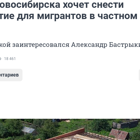
овосибирска хочет снести
ие для мигрантов в частном
йкой заинтересовался Александр Бастрык
18 461
нтариев