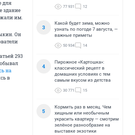
е для
77 931
12
е здание
ожали им.
Какой будет зима, можно
3
узнать по погоде 7 августа, —
ыкин. Он
важные приметы
ователи
50 934
14
атьей 293
Пирожное «Картошка»:
побывал
4
классический рецепт в
сь на
домашних условиях с тем
сь в
самым вкусом из детства
30 771
15
Кормить раз в месяц. Чем
5
хищным или необычным
украсить квартиру — смотрим
зелёное разнообразие на
выставке экзотики