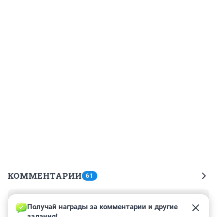
КОММЕНТАРИИ
61
Гость
29 марта 2022, 03:59
Получай награды за комментарии и другие 
задания!