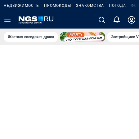
НЕДВИЖИМОСТЬ
ПРОМОКОДЫ
ЗНАКОМСТВА
ПОГОДА
ФО
Жёсткая соседская драка
Застройщики V