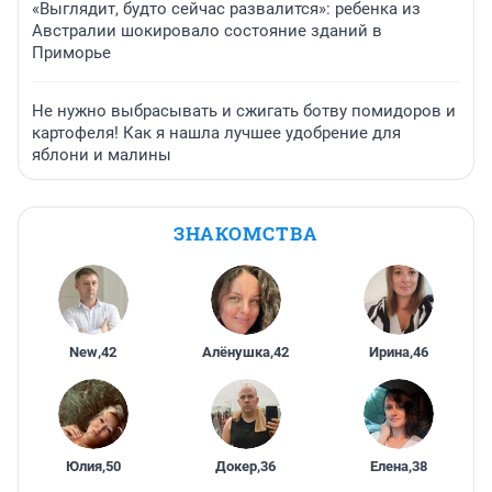
«Выглядит, будто сейчас развалится»: ребенка из
Австралии шокировало состояние зданий в
Приморье
Не нужно выбрасывать и сжигать ботву помидоров и
картофеля! Как я нашла лучшее удобрение для
яблони и малины
ЗНАКОМСТВА
New
,
42
Алёнушка
,
42
Ирина
,
46
Юлия
,
50
Докер
,
36
Елена
,
38