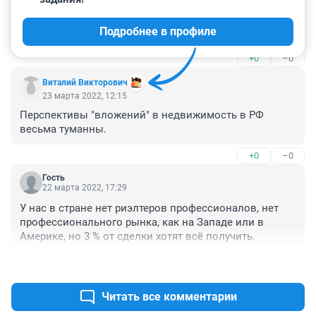
Все цены раздуты риэлторами. На Циане и Авито у 
многих видно движение цен. Так стояла квартира год 
Подробнее в профиле
в продаже, а в декабре 21г просто пол мульта сверху 
прилипло и дальше стоит. Продают один хлам. Рынок 
+0
–0
изучаю с ноября. За 2млн толком взять нечего одни 
60- 70летние аварийные хрущи и общаги. Лезть в 
Виталий Викторович
ипотеку под 20% верх критинизма. Возьму дачу в 
23 марта 2022, 12:15
черте города и по тихоньку буду вкладываться в 
Перспективы "вложений" в недвижимость в РФ 
отдельный дом со стоянкой и минимум соседей, как 
весьма туманны.
в человейнике.
+0
–0
Гость
22 марта 2022, 17:29
У нас в стране нет риэлтеров профессионалов, нет 
профессионального рынка, как на Западе или в 
Америке, но 3 % от сделки хотят всё получить.
+1
–0
Читать все комментарии