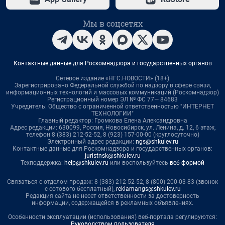
Мы в соцсетях
Контактные данные для Роскомнадзора и государственных органов
Сетевое издание «НГС.НОВОСТИ» (18+)
Зарегистрировано Федеральной службой по надзору в сфере связи,
информационных технологий и массовых коммуникаций (Роскомнадзор)
Регистрационный номер ЭЛ № ФС 77— 84683
Учредитель: Общество с ограниченной ответственностью "ИНТЕРНЕТ
ТЕХНОЛОГИИ"
Главный редактор: Громкова Елена Александровна
Адрес редакции: 630099, Россия, Новосибирск, ул. Ленина, д. 12, 6 этаж,
телефон 8 (383) 212-52-52, 8 (923) 157-00-00 (круглосуточно)
Электронный адрес редакции:
ngs@shkulev.ru
Контактные данные для Роскомнадзора и государственных органов:
juristnsk@shkulev.ru
Техподдержка:
help@shkulev.ru
или воспользуйтесь
веб-формой
Связаться с отделом продаж: 8 (383) 212-52-52, 8 (800) 200-03-83 (звонок
с сотового бесплатный),
reklamangs@shkulev.ru
Редакция сайта не несет ответственности за достоверность
информации, содержащейся в рекламных объявлениях.
Особенности эксплуатации (использования) веб-портала регулируются:
Руководством пользователя