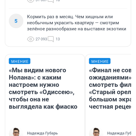
Кормить раз в месяц. Чем хищным или
5
необычным украсить квартиру — смотрим
зелёное разнообразие на выставке экзотики
27 093
13
МНЕНИЕ
МНЕНИЕ
«Мы видим нового
«Финал не совп
Нолана»: с каким
ожиданиями»: 
настроем нужно
смотреть фил
смотреть «Одиссею»,
«Старый орел» 
чтобы она не
большом экран
выглядела как фиаско
честная рецен
Надежда Губарь
Надежда Губар