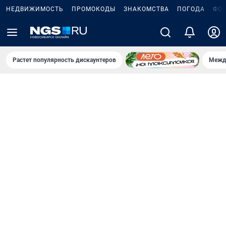
НЕДВИЖИМОСТЬ
ПРОМОКОДЫ
ЗНАКОМСТВА
ПОГОДА
ФО
Растет популярность дискаунтеров
Межд