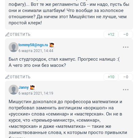
пофигу)... Вот те же регламенты СБ - им надо, пусть бы 
они и снимали шлагбаум! Что вообще за холопское 
отношение? Да ничем этот Мишуйстин не лучше, чем 
простой клерк!
+12
–0
ОТВЕТИТЬ
tommy58@ngs.ru
6 марта 2021, 14:44
Был студгородок, стал кампус. Прогресс налицо :(

А чего это они без масок?
+10
–0
ОТВЕТИТЬ
Janny
6 марта 2021, 14:19
Мишустин докопался до профессора математики и 
потребовал заменить англицизм «воркшоп» на 
«русские» слова «семинар» и «мастерская». Он не в 
курсе, что «премьер-министр», «семинар», 
«мастерская» и даже «математика» — такие же 
заимствованные слова, к которым просто привыкли 