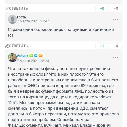
+0
–0
ОТВЕТИТЬ
Гость
7 марта 2021, 21:47
Страна один большой цирк с клоунами и зрителями 
(с)
+1
–0
ОТВЕТИТЬ
Antony
7 марта 2021, 18:24
Что за такая идея фикс у него по неупотреблению 
иностранных слов? Что в них плохого? Эта его 
нелюбовь к иностранным словам еще в бытность его 
работы в ФНС привела к принятию 820 приказа, где 
был внедрен документ формата XML, полностью из 
тэгов на кириллице, да еще и в кодировке wndows-
1251. Мы как программеры над этим сначала 
смеялись, а потом, при внедрении ЭДО, смеяться 
довольно быстро перестали, потому что это принесло 
просто тонны проблем. Спасибо вам за 
Файл.Документ.СвСчФакт, Михаил Владимирович!