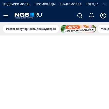
НЕДВИЖИМОСТЬ
ПРОМОКОДЫ
ЗНАКОМСТВА
ПОГОДА
ФО
Растет популярность дискаунтеров
Межд