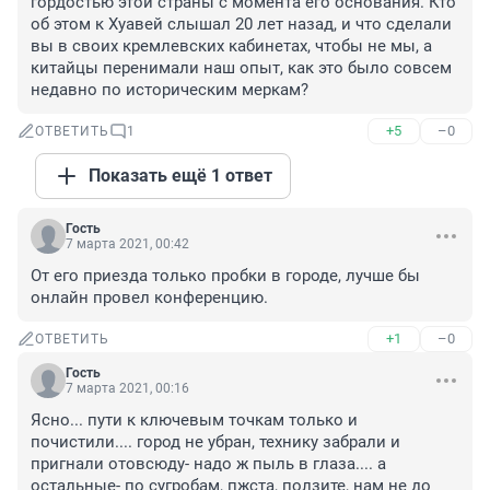
гордостью этой страны с момента его основания. Кто 
об этом к Хуавей слышал 20 лет назад, и что сделали 
вы в своих кремлевских кабинетах, чтобы не мы, а 
китайцы перенимали наш опыт, как это было совсем 
недавно по историческим меркам?
+5
–0
ОТВЕТИТЬ
1
Показать ещё 1 ответ
Гость
7 марта 2021, 00:42
От его приезда только пробки в городе, лучше бы 
онлайн провел конференцию.
+1
–0
ОТВЕТИТЬ
Гость
7 марта 2021, 00:16
Ясно... пути к ключевым точкам только и 
почистили.... город не убран, технику забрали и 
пригнали отовсюду- надо ж пыль в глаза.... а 
остальные- по сугробам, пжста, ползите, нам не до 