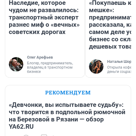
Наследие, которое
«Покупаешь ко
чудом не развалилось:
мешке»:
транспортный эксперт
предпринимат
разнес миф о «вечных»
рассказала, как
советских дорогах
самом деле ус
бизнес со скл
дешевых това
Олег Арефьев
Наталья Шорох
Блогер, предприниматель,
владелец в транспортном
Открыла кофейн
бизнесе
деньги соцразв
РЕКОМЕНДУЕМ
«Девчонки, вы испытываете судьбу»:
что творится в подпольной рюмочной
на Березовой в Рязани — обзор
YA62.RU