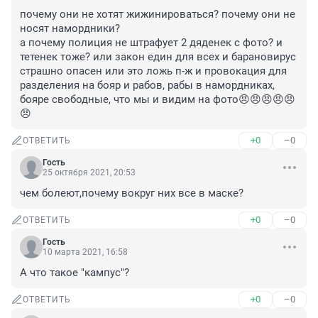
почему они не хотят жижинироваться? почему они не 
носят намордники? 

а почему полиция не штрафует 2 дяденек с фото? и 
тетенек тоже? или закон един для всех и барановирус 
страшно опасен или это ложь п-ж и провокация для 
разделения на бояр и рабов, рабы в намордниках, 
бояре свободные, что мы и видим на фото😠😠😠😠😠
😠
+0
–0
ОТВЕТИТЬ
Гость
25 октября 2021, 20:53
чем болеют,почему вокруг них все в маске?
+0
–0
ОТВЕТИТЬ
Гость
10 марта 2021, 16:58
А что такое "кампус"?
+0
–0
ОТВЕТИТЬ