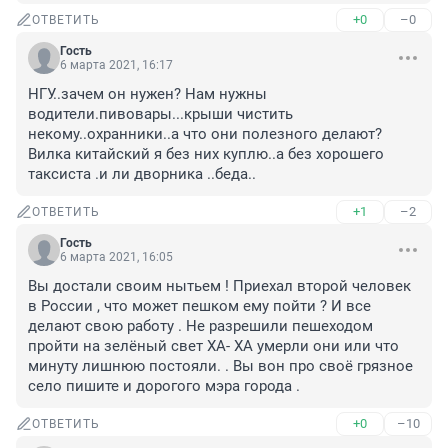
+0
–0
ОТВЕТИТЬ
Гость
6 марта 2021, 16:17
НГУ..зачем он нужен? Нам нужны 
водители.пивовары...крыши чистить 
некому..охранники..а что они полезного делают? 
Вилка китайский я без них куплю..а без хорошего 
таксиста .и ли дворника ..беда..
+1
–2
ОТВЕТИТЬ
Гость
6 марта 2021, 16:05
Вы достали своим нытьем ! Приехал второй человек 
в России , что может пешком ему пойти ? И все 
делают свою работу . Не разрешили пешеходом 
пройти на зелёный свет ХА- ХА умерли они или что 
минуту лишнюю постояли. . Вы вон про своё грязное 
село пишите и дорогого мэра города .
+0
–10
ОТВЕТИТЬ