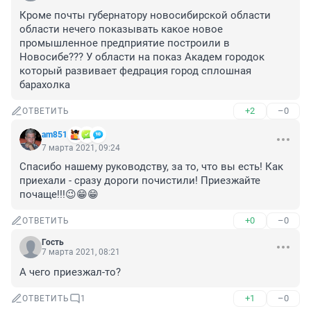
Кроме почты губернатору новосибирской области 
области нечего показывать какое новое 
промышленное предприятие построили в 
Новосибе??? У области на показ Академ городок 
который развивает федрация город сплошная 
барахолка
+2
–0
ОТВЕТИТЬ
am851
7 марта 2021, 09:24
Спасибо нашему руководству, за то, что вы есть! Как 
приехали - сразу дороги почистили! Приезжайте 
почаще!!!😉😁😁
+0
–0
ОТВЕТИТЬ
Гость
7 марта 2021, 08:21
А чего приезжал-то?
+1
–0
ОТВЕТИТЬ
1