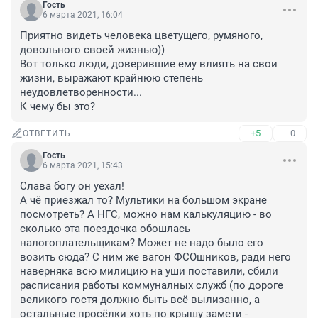
Гость
6 марта 2021, 16:04
Приятно видеть человека цветущего, румяного, 
довольного своей жизнью))

Вот только люди, доверившие ему влиять на свои 
жизни, выражают крайнюю степень 
неудовлетворенности...

К чему бы это?
+5
–0
ОТВЕТИТЬ
Гость
6 марта 2021, 15:43
Слава богу он уехал!

А чё приезжал то? Мультики на большом экране 
посмотреть? А НГС, можно нам калькуляцию - во 
сколько эта поездочка обошлась 
налогоплательщикам? Может не надо было его 
возить сюда? С ним же вагон ФСОшников, ради него 
наверняка всю милицию на уши поставили, сбили 
расписания работы коммуналных служб (по дороге 
великого гостя должно быть всё вылизанно, а 
остальные просёлки хоть по крышу замети - 