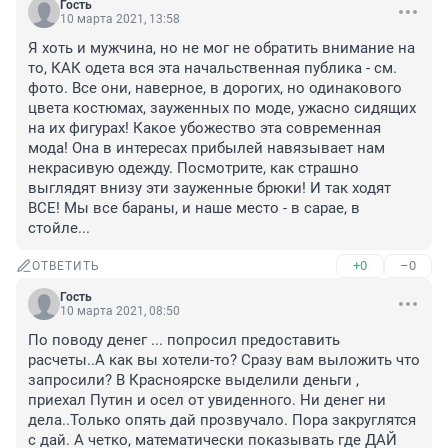
Гость
10 марта 2021, 13:58
Я хоть и мужчина, но не мог не обратить внимание на 
то, КАК одета вся эта начальственная публика - см. 
фото. Все они, наверное, в дорогих, но одинакового 
цвета костюмах, зауженных по моде, ужасно сидящих 
на их фигурах! Какое убожество эта современная 
мода! Она в интересах прибылей навязывает нам 
некрасивую одежду. Посмотрите, как страшно 
выглядят внизу эти зауженные брюки! И так ходят 
ВСЕ! Мы все бараны, и наше место - в сарае, в 
стойле...
+0
–0
ОТВЕТИТЬ
Гость
10 марта 2021, 08:50
По поводу денег ... попросил предоставить 
расчеты..А как вы хотели-то? Сразу вам выложить что 
запросили? В Красноярске выделили деньги , 
приехал Путин и осел от увиденного. Ни денег ни 
дела..Только опять дай прозвучало. Пора закруглятся 
с дай. А четко, математически показывать где ДАЙ 