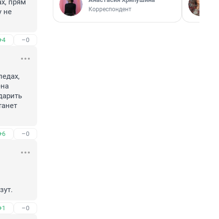
х, прям 
Корреспондент
 не 
+4
–0
едах, 
на 
арить 
анет 
+6
–0
зут.
+1
–0