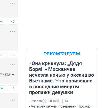
+4
–0
РЕКОМЕНДУЕМ
+1
–0
«Она крикнула: „Дядя
Боря!“» Москвичка
исчезла ночью у океана во
о где ж 
Вьетнаме. Что произошло
в последние минуты
+4
–1
пропажи девушки
10 часов
30 168
14
«Четырех мужей потеряла»: Прохор