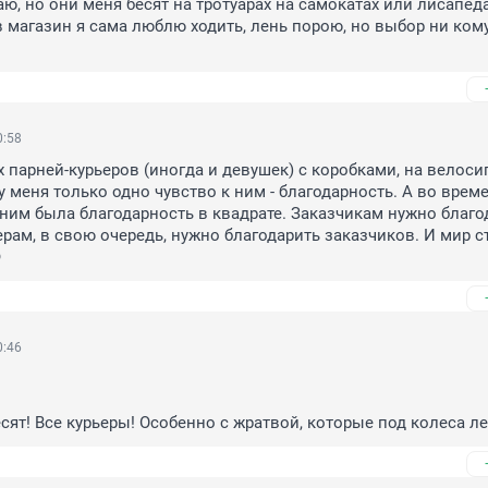
ю, но они меня бесят на тротуарах на самокатах или лисапеда
в магазин я сама люблю ходить, лень порою, но выбор ни кому
0:58
х парней-курьеров (иногда и девушек) с коробками, на велосип
 у меня только одно чувство к ним - благодарность. А во време
 ним была благодарность в квадрате. Заказчикам нужно благод
ерам, в свою очередь, нужно благодарить заказчиков. И мир ст

0:46
сят! Все курьеры! Особенно с жратвой, которые под колеса ле