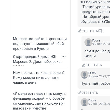
ты психанул и п
- Третий уровен
продуктовые сет
- Четвёртый уро
обучаешь в ВУЗе
ОТВЕТИТЬ
1
Множество сайтов враз стали
Гость
недоступны: массовый сбой
9 июля 2023,
произошел в Рунете
сам я дошёл д
жизни
Старт продаж 3 дома ЖК
Марсель-2. Дом, небо, река!
ОТВЕТИТЬ
Нам врали, что кофе вреден?
Гость
9 июля 2023, 2
Кому можно пить до пяти
чашек в день
Пусть идёт рабо
ОТВЕТИТЬ
«У меня есть еще пять минут»:
фельдшер скорой — о борьбе
Гость
со смертью, самых сложных
9 июля 2023, 2
вызовах и чувстве