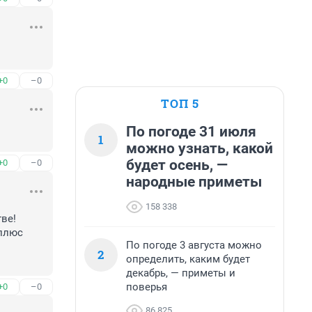
+0
–0
ТОП 5
По погоде 31 июля
1
можно узнать, какой
будет осень, —
+0
–0
народные приметы
158 338
е! 

плюс 
По погоде 3 августа можно
2
определить, каким будет
декабрь, — приметы и
поверья
+0
–0
86 825