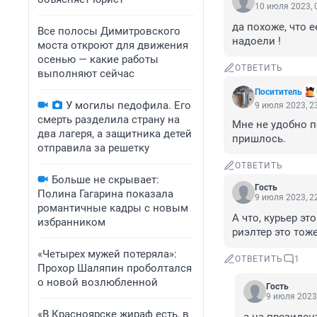
10 июля 2023, 
да похоже, что е
Все полосы Димитровского
надоели !
моста откроют для движения
осенью — какие работы
ОТВЕТИТЬ
выполняют сейчас
Посититель
У могилы педофила. Его
9 июля 2023, 2
смерть разделила страну на
Мне не удобно п
два лагеря, а защитника детей
пришлось.
отправила за решетку
ОТВЕТИТЬ
Больше не скрывает:
Гость
Полина Гагарина показала
9 июля 2023, 2
романтичные кадры с новым
А что, курьер эт
избранником
риэлтер это тож
«Четырех мужей потеряла»:
ОТВЕТИТЬ
1
Прохор Шаляпин проболтался
о новой возлюбленной
Гость
9 июля 2023,
«В Красноярске жираф есть, в