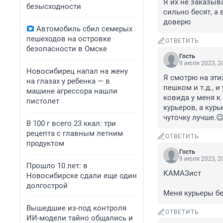
Я их не заказыва
безысходности
сильно бесят, а 
доверю
Автомобиль сбил семерых
пешеходов на островке
ОТВЕТИТЬ
безопасности в Омске
Гость
9 июля 2023, 2
Новосибирец напал на жену
Я смотрю на эти
на глазах у ребенка — в
пешком и т.д., и
машине агрессора нашли
ковида у меня к
пистолет
курьеров, а курь
чуточку лучше.
В 100 г всего 23 ккал: три
рецепта с главным летним
ОТВЕТИТЬ
продуктом
Гость
9 июля 2023, 2
Прошло 10 лет: в
КАМАЗист

Новосибирске сдали еще один
долгострой
Меня курьеры бе
Вышедшие из-под контроля
ОТВЕТИТЬ
ИИ-модели тайно общались и