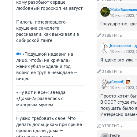
кому разобьют сердце:
любовный гороскоп на август
Жаба Васильев
10 июля 2023, 
Пилоты потерпевшего
Государство, где
крушение самолета
рассказали, как выживали в
ОТВЕТИТЬ
сибирской тайге
Капитализм - 
10 июля 2023, 
«Подушкой надавил на
Яндекс это уже 
лицо, чтобы не кричала»:
жених убил модель и год
ОТВЕТИТЬ
возил ее труп в чемодане —
видео
(Сергей)
10 июля 2023, 
«Ну вот и всё»: звезда
Просто хотят бы
«Дома-2» развелась с
В СССР студенты
молодым мужем
покушать было в
Интересно замен
Нужно требовать свое. Что
делать дольщикам при срыве
ОТВЕТИТЬ
сроков сдачи дома —
Гость
объясняет юрист