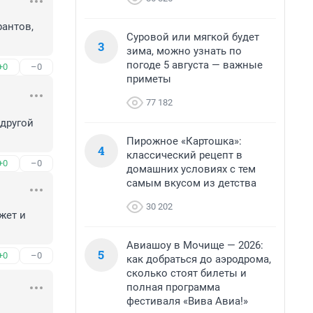
антов, 
Суровой или мягкой будет
3
зима, можно узнать по
погоде 5 августа — важные
+0
–0
приметы
77 182
другой 
Пирожное «Картошка»:
4
классический рецепт в
+0
–0
домашних условиях с тем
самым вкусом из детства
30 202
жет и 
Авиашоу в Мочище — 2026:
5
+0
–0
как добраться до аэродрома,
сколько стоят билеты и
полная программа
фестиваля «Вива Авиа!»