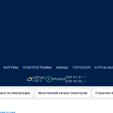
ФОРУМЫ
ТЕЛЕПРОГРАММА
АФИША
ГОРОСКОП
КУРСЫ ВА
USD 81,41
СЕЙЧАС
1
ПРОБКИ
+20°C
EUR 94,06
алог на электрокары
Августовский каталог новостроек
Строитель б