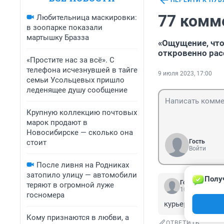
ПЕРЕЙТИ К ПУ
77 комм
Любительница маскировки:
в зоопарке показали
мартышку Бразза
«Ощущение, что 
откровенно расс
«Простите нас за всё». С
телефона исчезнувшей в тайге
9 июля 2023, 17:00
семьи Усольцевых пришло
леденящее душу сообщение
Крупную коллекцию почтовых
марок продают в
Новосибирске — сколько она
стоит
Гость
Войти
После ливня на Родниках
затопило улицу — автомобили
Полу
Гость
теряют в огромной луже
10 июля 2023, 
госномера
курьер - это не 
Кому признаются в любви, а
ОТВЕТИТЬ