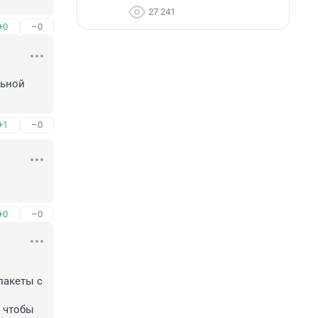
27 241
+0
–0
ьной 
+1
–0
+0
–0
пакеты с 
 чтобы 