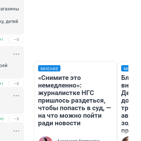
агазины 
, детей 
+1
–0
оей 
МНЕНИЕ
МНЕНИ
«Снимите это
Близн
+1
–0
немедленно»:
внеза
журналистке НГС
Девам
пришлось раздеться,
допол
чтобы попасть в суд, —
траты
на что можно пойти
август
+0
–0
ради новости
зодиа
прогн
Анастасия Хрипушина