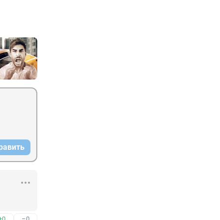
равить
+0
–0