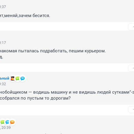
0:37
ит,меняй,зачем бесится.
0:17
знакомая пыталась подработать, пешим курьером.

д.
льный
9:32
льнобойщиком — водишь машину и не видишь людей сутками"-эт
собрался по пустым то дорогам?
 20:39