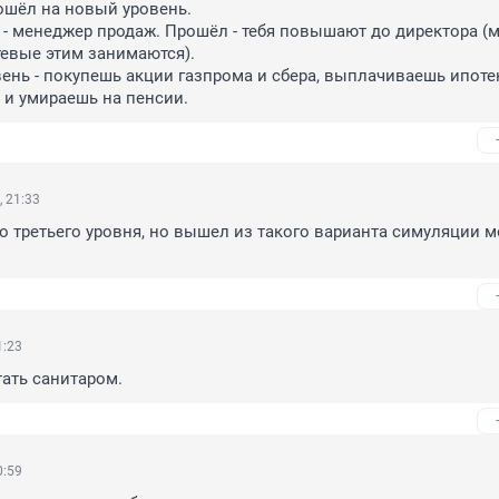
ошёл на новый уровень.

ь - менеджер продаж. Прошёл - тебя повышают до директора (м
евые этим занимаются).

вень - покупешь акции газпрома и сбера, выплачиваешь ипотеку
 и умираешь на пенсии.
 21:33
о третьего уровня, но вышел из такого варианта симуляции м
1:23
тать санитаром.
0:59