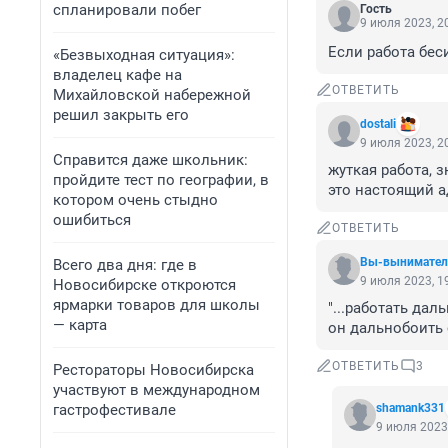
спланировали побег
Гость
9 июля 2023, 2
Если работа бес
«Безвыходная ситуация»:
владелец кафе на
ОТВЕТИТЬ
Михайловской набережной
решил закрыть его
dostali
9 июля 2023, 2
Справится даже школьник:
жуткая работа, 
пройдите тест по географии, в
это настоящий а
котором очень стыдно
ошибиться
ОТВЕТИТЬ
Вы-вынимате
Всего два дня: где в
9 июля 2023, 1
Новосибирске откроются
ярмарки товаров для школы
"...работать да
— карта
он дальнобоить 
ОТВЕТИТЬ
3
Рестораторы Новосибирска
участвуют в международном
гастрофестивале
shamank331
9 июля 2023,