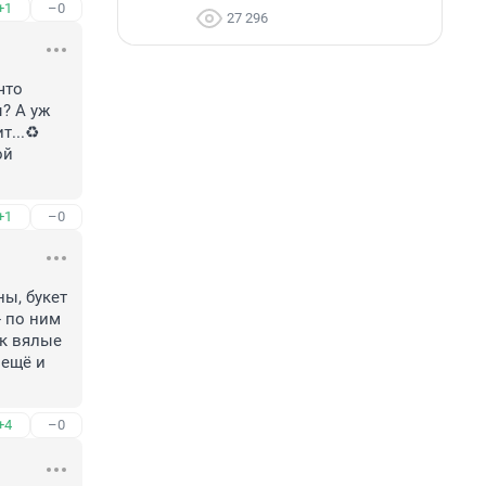
+1
–0
27 296
то 
 А уж 
..♻️ 
й 
+1
–0
ы, букет 
 по ним 
к вялые 
ещё и 
+4
–0