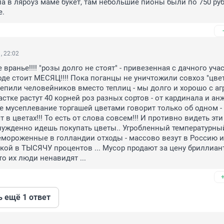
а в ляроуз маме букет, там небольшие пионы были по 750 руб/
е.
, 22:02
вранье!!!! "розы долго не стоят" - привезенная с дачного учас
де стоит МЕСЯЦ!!!! Пока поганцы не уничтожили совхоз "цвет
лепили человейников вместо теплиц - мы долго и хорошо с аг
стке растут 40 корней роз разных сортов - от кардинала и анж
се мусеплевание торгашей цветами говорит только об одном - 
 в цветах!!! То есть от слова совсем!!! И противно видеть эт
нужденно идешь покупать цветы.. Угробленный температурный
мороженные в голландии отходы - массово везут в Россию и 
кой в ТЫСЯЧУ процентов ... Мусор продают за цену бриллианто
о их люди ненавидят ...
ь ещё 1 ответ