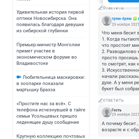
ОТВЕТИТЬ
Удивительная история первой
оптики Новосибирска. Она
трям-брям
появилась благодаря девушке
29 ноября 2021
из сибирской глубинки
Что меня бесит 
1. Когда пытают
Премьер‑министр Монголии
что простоят ми
примет участие в
2. Разводилово 
экономическом форуме во
просто просишь 
Владивостоке
то смотрят, как 
3. Искусственно
начали рассказыв
Любительница маскировки:
духе. А у меня р
в зоопарке показали
букет был собран
мартышку Бразза
ОТВЕТИТЬ
«Простите нас за всё». С
телефона исчезнувшей в тайге
Гость
29 ноября 2021
семьи Усольцевых пришло
леденящее душу сообщение
А почему бесит ,
возрасте и с об
Крупную коллекцию почтовых