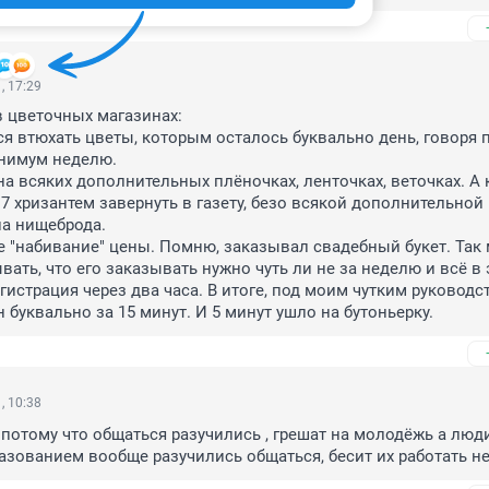
, 17:29
в цветочных магазинах:

ся втюхать цветы, которым осталось буквально день, говоря пр
нимум неделю.

на всяких дополнительных плёночках, ленточках, веточках. А к
7 хризантем завернуть в газету, безо всякой дополнительной "
на нищеброда.

е "набивание" цены. Помню, заказывал свадебный букет. Так м
ать, что его заказывать нужно чуть ли не за неделю и всё в 
егистрация через два часа. В итоге, под моим чутким руководст
 буквально за 15 минут. И 5 минут ушло на бутоньерку.
, 10:38
 потому что общаться разучились , грешат на молодёжь а люди
разованием вообще разучились общаться, бесит их работать не