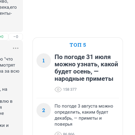
во, 
ека,его 
енты- 
+0
–0
ТОП 5
По погоде 31 июля
 "что 
1
можно узнать, какой
Смотрят 
будет осень, —
а за всю 
народные приметы
 на 
158 377
влю в 
По погоде 3 августа можно
 
2
определить, каким будет
е 
декабрь, — приметы и
поверья
и и 
86 866