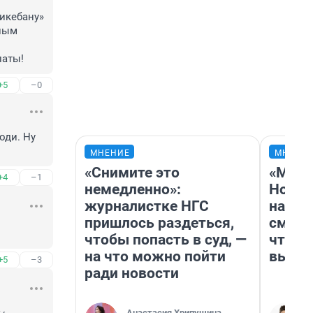
икебану» 
ным 
латы!
+5
–0
ди. Ну 
МНЕНИЕ
МНЕНИ
«Снимите это
«Мы в
+4
–1
немедленно»:
Нолан
журналистке НГС
настр
пришлось раздеться,
смотр
чтобы попасть в суд, —
чтобы
на что можно пойти
выгля
+5
–3
ради новости
Анастасия Хрипушина