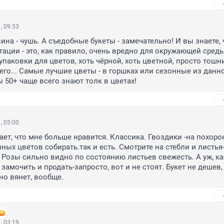
, 09:53
на - чушь. А съедобные букеты - замечательно! И вы знаете, ч
ации - это, как правило, очень вредно для окружающей среды?
паковки для цветов, хоть чёрной, хоть цветной, просто тошнит.
чего... Самые лучшие цветы - в горшках или сезонные из данно
 50+ чаще всего знают толк в цветах!
, 05:00
ет, что мне больше нравится. Классика. Гвоздики -на похорон
ных цветов собирать.так и есть. Смотрите на стебли и листья-
 Розы сильно видно по состоянию листьев свежесть. А уж, ка
 замочить и продать-запросто, вот и не стоят. Букет не дешев, 
о вянет, вообще.
, 03:19