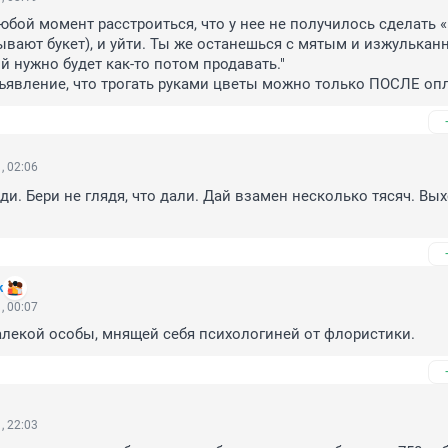
юбой момент расстроиться, что у нее не получилось сделать «
зывают букет), и уйти. Ты же останешься с мятым и изжулькан
 нужно будет как-то потом продавать."

объявление, что трогать руками цветы можно только ПОСЛЕ оп
, 02:06
и. Бери не глядя, что дали. Дай взамен несколько тясяч. Выхо
k
, 00:07
лекой особы, мнящей себя психологиней от флористики.
, 22:03