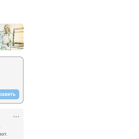
равить
 
от. 