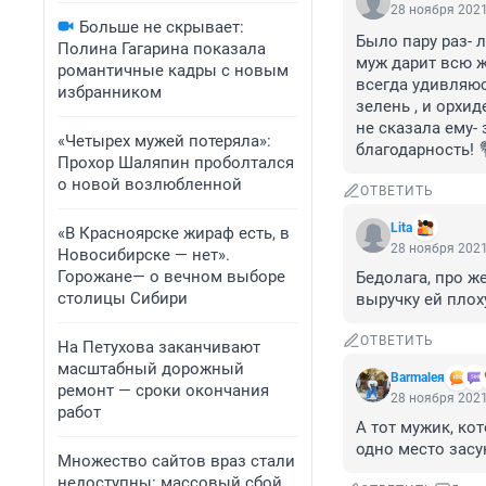
28 ноября 2021
Больше не скрывает:
Было пару раз- 
Полина Гагарина показала
муж дарит всю жи
романтичные кадры с новым
всегда удивляюс
избранником
зелень , и орхид
не сказала ему-
«Четырех мужей потеряла»:
благодарность! 
Прохор Шаляпин проболтался
о новой возлюбленной
ОТВЕТИТЬ
Lita
«В Красноярске жираф есть, в
28 ноября 2021
Новосибирске — нет».
Горожане— о вечном выборе
Бедолага, про ж
столицы Сибири
выручку ей плох
ОТВЕТИТЬ
На Петухова заканчивают
масштабный дорожный
Barmaleя
ремонт — сроки окончания
28 ноября 2021
работ
А тот мужик, кот
одно место засун
Множество сайтов враз стали
недоступны: массовый сбой