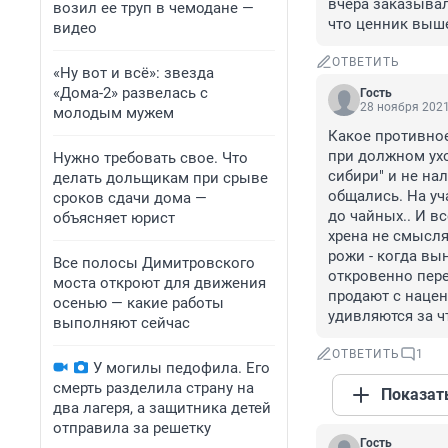
вчера заказывал
возил ее труп в чемодане —
что ценник выш
видео
ОТВЕТИТЬ
«Ну вот и всё»: звезда
«Дома-2» развелась с
Гость
28 ноября 2021
молодым мужем
Какое противное 
при должном ухо
Нужно требовать свое. Что
сибири" и не на
делать дольщикам при срыве
общались. На уча
сроков сдачи дома —
до чайных.. И в
объясняет юрист
хрена не смыслят
рожи - когда вы
Все полосы Димитровского
откровенно пере
моста откроют для движения
продают с нацен
осенью — какие работы
удивляются за чт
выполняют сейчас
ОТВЕТИТЬ
1
У могилы педофила. Его
смерть разделила страну на
Показат
два лагеря, а защитника детей
отправила за решетку
Гость