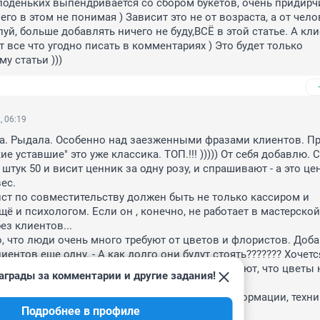
оденьких выпендривается со сбором букетов, очень придирчи
го в этом не понимая ) Зависит это не от возраста, а от челов
уй, больше добавлять ничего не буду,ВСЁ в этой статье. А кли
 все что угодно писать в комментариях ) Это будет только 
у статьи )))
, 06:19
а. Рыдала. Особенно над заезженными фразами клиентов. Про
кие уставшие" это уже классика. ТОП.!!! ))))) От себя добавлю. 
з штук 50 и висит ценник за одну розу, и спрашивают - а это цен
с. 

ст по совместительству должен быть не только кассиром и 
ё и психологом. Если он , конечно, не работает в мастерской,
ез клиентов... 

, что люди очень много требуют от цветов и флористов. Доба
иентов еще одну. - А как долго они будут стоять??????? Хочется
изнь. Удивительно, что многие люди не понимают, что цветы н
аграды за комментарии и другие задания!
 и на них нельзя дать гарантий. 

проходимая дикость в 21 веке. при обилии информации, техник
Подробнее в профиле
нать элементарного. Это грустно.