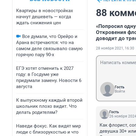
ПЕРЕЙТИ К ПУ
88 комм
Квартиры в новостройках
начнут дешеветь — когда
ждать снижения цен
«Попросил одну 
Откровения фло
Все думали, что Орейро и
доводит до тря
Арана встречаются: что на
самом деле связывало самую
28 ноября 2021, 16:30
горячую пару 90-х
ЕГЭ хотят отменить к 2027
году: в Госдуме уже
придумали замену. Новости 6
августа
Гость
Войти
К выпускному каждый второй
школьник плохо видит. Что
делать родителям?
Гость
26 ноября 2024
Как флорист, со
Наведи фокус. Как видят мир
девушка 30+ или
люди с близорукостью и что