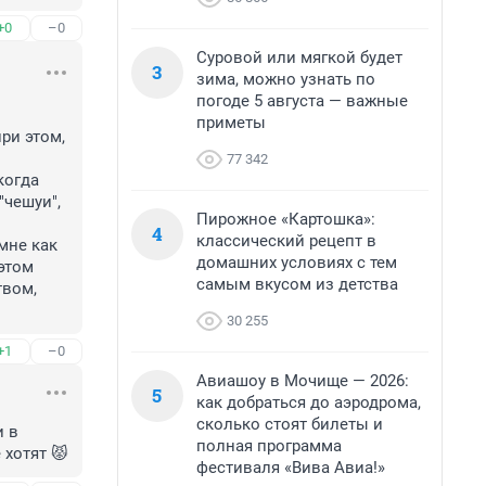
+0
–0
Суровой или мягкой будет
3
зима, можно узнать по
погоде 5 августа — важные
приметы
и этом, 
77 342
огда 
чешуи", 
Пирожное «Картошка»:
4
классический рецепт в
не как 
домашних условиях с тем
этом 
самым вкусом из детства
вом, 
30 255
+1
–0
Авиашоу в Мочище — 2026:
5
как добраться до аэродрома,
сколько стоят билеты и
 в 
полная программа
 хотят 😾
фестиваля «Вива Авиа!»