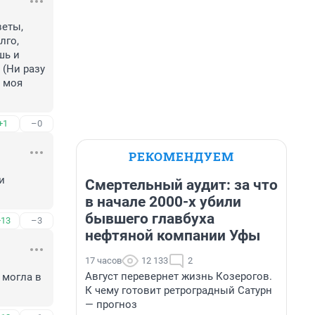
еты, 
го, 
ь и 
(Ни разу 
 моя 
+1
–0
РЕКОМЕНДУЕМ
 
Смертельный аудит: за что
в начале 2000-х убили
бывшего главбуха
+13
–3
нефтяной компании Уфы
17 часов
12 133
2
Август перевернет жизнь Козерогов.
могла в 
К чему готовит ретроградный Сатурн
— прогноз