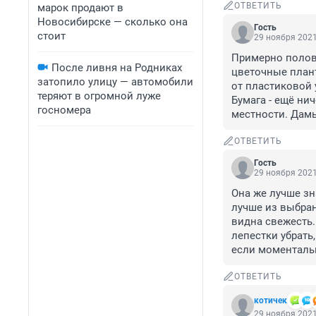
ОТВЕТИТЬ
марок продают в
Новосибирске — сколько она
Гость
стоит
29 ноября 2021
Примерно полови
После ливня на Родниках
цветочные плант
затопило улицу — автомобили
от пластиковой у
теряют в огромной луже
Бумага - ещё ни
госномера
местности. Дамы
ОТВЕТИТЬ
Гость
29 ноября 2021
Она же лучше зна
лучше из выбран
видна свежесть.
лепестки убрать,
если моментальн
ОТВЕТИТЬ
котичек
29 ноября 2021