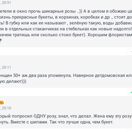
, 20:51
летели в окно прочь шикарные розы ..)) А в целом я обожаю цв
знь прекрасные букеты, в корзинах, коробках и др ., стоят дол
ь! В губку или как ее называют , зелёную такую, воды добавиш
еи в отдельных стаканчиках на стебельках как новые надолго! 
 зачем тратишь или сколько стоил букет). Хорошим флористам
💐
, 20:11
енщин 50+ аж два раза упомянула. Наверное детдомовская или
ую делают)))
, 20:10
орый попросил ОДНУ розу, знал, что делал. Жена ему эту розу 
уть. Вместе с шипами. Так что лучше одна, чем букет.