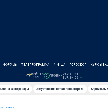
ФОРУМЫ
ТЕЛЕПРОГРАММА
АФИША
ГОРОСКОП
КУРСЫ ВА
USD 81,41
СЕЙЧАС
0
ПРОБКИ
+18°C
EUR 94,06
алог на электрокары
Августовский каталог новостроек
Строитель б