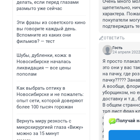
Очень много мол
делать, если перед глазами
щепетильно, ниче
размыто уже сейчас
характера. Пожал
покупатели могут
Эти фразы из советского кино
подтверждать тем
вы говорите каждый день.
Вспомните из каких они
ОТВЕТИТЬ
фильмов? — тест
Гость
24 апреля 2022
Шубы, дубленки, кожа: в
Я просто плакал
Новосибирске началась
это они у вас та
ликвидация — все цены
на пачку, где ро
пополам
пачку????? Занаве
А вообще, флори
Как выбрать оптику в
уборщиком, но ещ
Новосибирске и не пожалеть:
доставку и т.д , б
опыт сети, которой доверяют
В общем странно
более 100 тысяч горожан
топ лист фраз кл
ответить. Всю ж
Получай н
Вернуть миру резкость с
бытовая техника,
микрохирургией глаза «Вижу»
Для меня это не
можно за 15 минут
прочего.... не з