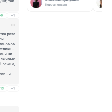
шт, так 
Корреспондент
+0
–1
тка роза 
ы 
рономом 
елики - 
они ни 
и лживые 
 режим, 
в - и 
+13
–1