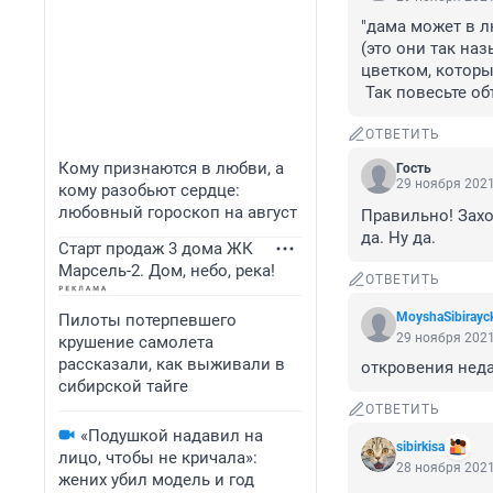
"дама может в л
(это они так на
цветком, который
 Так повесьте 
ОТВЕТИТЬ
Кому признаются в любви, а
Гость
29 ноября 2021
кому разобьют сердце:
любовный гороскоп на август
Правильно! Заход
да. Ну да.
Старт продаж 3 дома ЖК
Марсель-2. Дом, небо, река!
ОТВЕТИТЬ
MoyshaSibirayc
Пилоты потерпевшего
29 ноября 2021
крушение самолета
рассказали, как выживали в
откровения неда
сибирской тайге
ОТВЕТИТЬ
«Подушкой надавил на
sibirkisa
лицо, чтобы не кричала»:
28 ноября 2021
жених убил модель и год