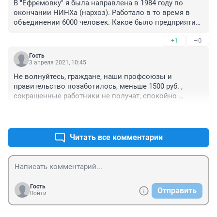
В "Ефремовку" я была направлена в 1984 году по 
окончании НИНХа (нархоз). Работало в то время в 
объединении 6000 человек. Какое было предприятие! 
Грустно сейчас читать про весь ужас, который там 
+1
–0
творится. Что ждет наших детей и внуков при таком 
безобразии, которое с каждым годом усиливается. 
Гость
Конечно, лучше закупать всякое барахло из-за 
3 апреля 2021, 10:45
границы по бешенным ценам, чем поддерживать 
Не волнуйтесь, граждане, наши профсоюзы и 
работу российской промышленности и уровень 
правительство позаботилось, меньше 1500 руб. , 
жизни россиян ! Только для кого это лучше ? 
сокращенные работники не получат, спокойно 
Развалили такое серьезное предприятие ! 
переквалифицируются и заживут еще лучше в нашем 
Позорище!!!
+1
–0
социальном государстве😁
Читать все комментарии
Гость
Отправить
Войти