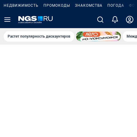
НЕДВИЖИМОСТЬ
ПРОМОКОДЫ
ЗНАКОМСТВА
ПОГОДА
ФО
Растет популярность дискаунтеров
Межд