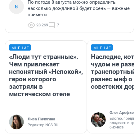
По погоде 8 августа можно определить,
5
насколько дождливой будет осень — важные
приметы
28 269
7
МНЕНИЕ
МНЕНИЕ
«Люди тут странные».
Наследие, кото
Чем привлекает
чудом не разва
непонятный «Непокой»,
транспортный 
герои которого
разнес миф о 
застряли в
советских доро
мистическом отеле
Олег Арефьев
Блогер, предпри
Лиза Пичугина
владелец в тра
Редактор NGS.RU
бизнесе