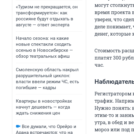
могут столкнуть
«Туризм не прекращается, он
время проекта в
трансформируется»: как
россияне будут отдыхать в
уверен, что сде
августе — ответ эксперта
деле понимает, 
денег, которые 
Начало сезона: на какие
новые спектакли сходить
Стоимость расш
осенью в Новосибирске —
обзор театральных афиш
платят 300 рубл
час.
Смоленскую область накрыл
разрушительный циклон:
Наблюдател
власти ввели режим ЧС, есть
погибшие — кадры
Регистратором 
трафик. Наприм
Квартиры в новостройках
начнут дешеветь — когда
Нужно понять: в
ждать снижения цен
этим-то и заним
утра, в обед и 
Все думали, что Орейро и
мороз или под 
Арана встречаются: что на