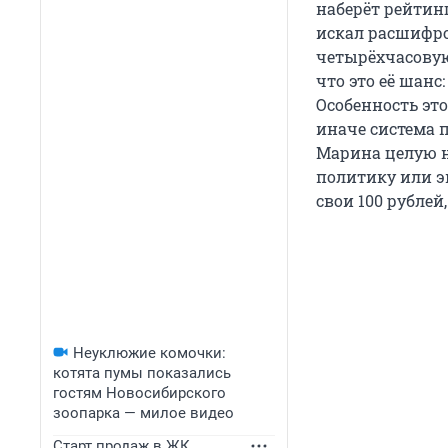
наберёт рейтин
искал расшифро
четырёхчасовую
что это её шанс
Особенность это
иначе система п
Марина целую н
политику или эк
свои 100 рублей
Неуклюжие комочки:
котята пумы показались
гостям Новосибирского
зоопарка — милое видео
Старт продаж в ЖК