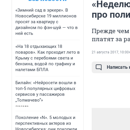
«Неделю
«Зимний сад в эркере». В
про пол
Новосибирске 19 миллионов
просят за квартиру с
дизайном по фэн-шуй — что в
Прежде чем 
ней есть
платят за р
«На 18 отдыхающих 18
поваров». Как проходит лето в
21 августа 2017, 10:00
Крыму с перебоями света и
бензина, водой по графику и
Написать
налетами БПЛА
Билайн: «Нейросети вошли в
топ-5 популярных цифровых
сервисов у пассажиров
„Толмачево“»
Поколение «N». 5 молодых и
перспективных актеров из
Новосибирска: они покорили