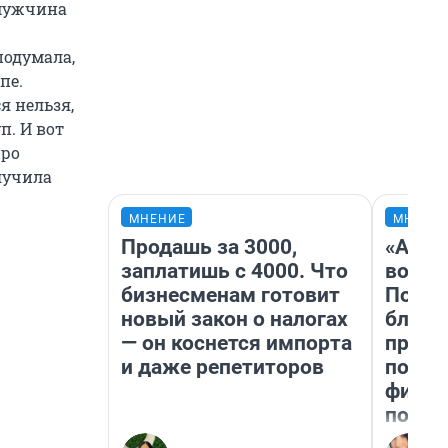
 мужчина
подумала,
пе.
я нельзя,
п. И вот
про
лучила
МНЕНИЕ
МНЕНИ
Продашь за 3000,
«Анал
заплатишь с 4000. Что
вот ч
бизнесменам готовит
Почем
новый закон о налогах
блокб
— он коснется импорта
прова
и даже репетиторов
повто
фильм
полны