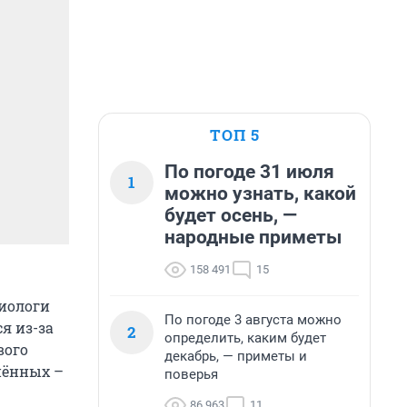
ТОП 5
По погоде 31 июля
1
можно узнать, какой
будет осень, —
народные приметы
158 491
15
циологи
По погоде 3 августа можно
я из-за
2
определить, каким будет
вого
декабрь, — приметы и
нённых –
поверья
86 963
11