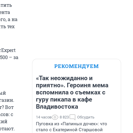
атить
ента
о, а на
ть тех
Expert
500 – за
РЕКОМЕНДУЕМ
«Так неожиданно и
приятно». Героиня мема
вспомнила о съемках с
ный
гуру пикапа в кафе
газин.
Владивостока
т? Вот
сов: с
14 часов
8 823
Обсудить
кий
Пуговка из «Папиных дочек»: что
отают.
стало с Екатериной Старшовой