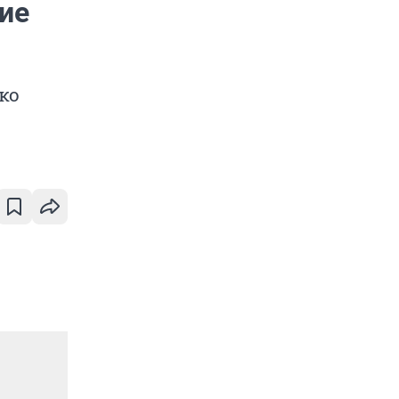
ие
ко