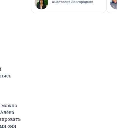
Анастасия Завгородняя
й
апись
о можно
 Алёна
зировать
ями они