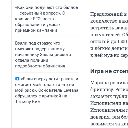
«Как они получают сто баллов
— серьезный вопрос». О
Предложений в э
кризисе ЕГЭ, всего
количество вак
образования и ужасах
встретить вака
приемной кампании
покупателей. О
оплатой до 1500
Взяли под стражу: что
и лёгкие деньги
вменяют задержанному
начальнику Заельцовского
к ней нужно сер
отдела полиции —
подробности обвинения
Игра не стои
«Если сверху летит ракета и
Марина решила 
сжигает мой товар, то это не
фрилансу. Регис
мой риск». Основатель Levrana
заказчик публик
обрушился с критикой на
Татьяну Ким
Исполнители на
Исполнителям п
доверия, тем б
возьмётся за к