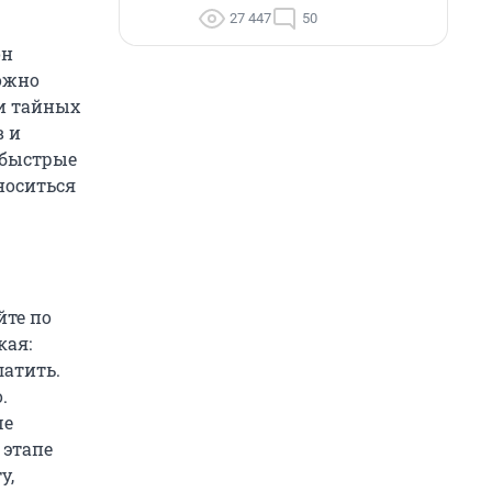
27 447
50
он
можно
и тайных
в и
 быстрые
носиться
йте по
кая:
латить.
.
ше
 этапе
у,