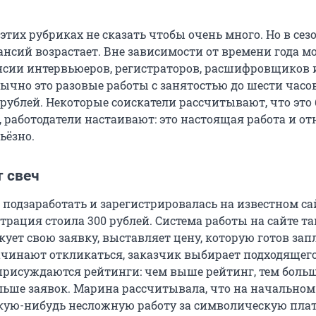
тих рубриках не сказать чтобы очень много. Но в сез
ансий возрастает. Вне зависимости от времени года 
нсии интервьюеров, регистраторов, расшифровщиков 
бычно это разовые работы с занятостью до шести часо
 рублей. Некоторые соискатели рассчитывают, что это
, работодатели настаивают: это настоящая работа и от
ьёзно.
т свеч
подзаработать и зарегистрировалась на известном са
трация стоила 300 рублей. Система работы на сайте та
ует свою заявку, выставляет цену, которую готов зап
чинают откликаться, заказчик выбирает подходящего
рисуждаются рейтинги: чем выше рейтинг, тем боль
ольше заявок. Марина рассчитывала, что на начальном
акую-нибудь несложную работу за символическую плат