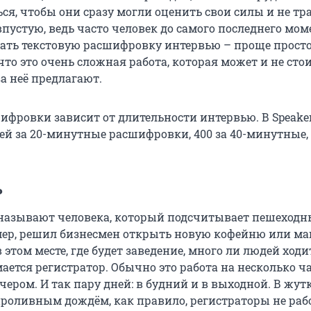
ся, чтобы они сразу могли оценить свои силы и не тр
пустую, ведь часто человек до самого последнего мом
лать текстовую расшифровку интервью – проще простог
что это очень сложная работа, которая может и не стои
за неё предлагают.
ифровки зависит от длительности интервью. В Speaker
ей за 20-минутные расшифровки, 400 за 40-минутные, 
ь
называют человека, который подсчитывает пешеход
ер, решил бизнесмен открыть новую кофейню или ма
 этом месте, где будет заведение, много ли людей ходи
ается регистратор. Обычно это работа на несколько ча
вечером. И так пару дней: в будний и в выходной. В жут
проливным дождём, как правило, регистраторы не раб