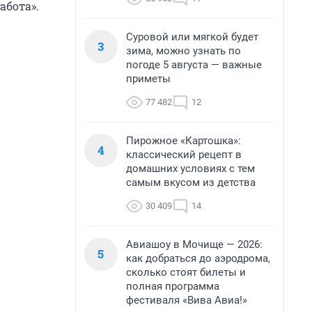
абота».
Суровой или мягкой будет
3
зима, можно узнать по
погоде 5 августа — важные
приметы
77 482
12
Пирожное «Картошка»:
4
классический рецепт в
домашних условиях с тем
самым вкусом из детства
30 409
14
Авиашоу в Мочище — 2026:
5
как добраться до аэродрома,
сколько стоят билеты и
полная программа
фестиваля «Вива Авиа!»