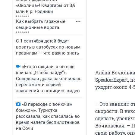
«Околица»! Квартиры от 3,9
млн ₽ р. Родники
Как выбрать гаражные
секционные ворота
С 1 сентября детей будут
возить в автобусах по новым
правилам — что важно знать
«Его оттащили, а он ещё
Алёна Вочковка
кричал: „Я тебя найду“».
Соседская драка закончилась
SpeakerExpert,
переломом и серией
уходит около 4-5
заявлений в полицию: видео
– Это зависит 
«В переходе с вонючим
бомжом». Туристка
скорости. В не
рассказала, как спасалась во
сделать, увелич
время налета беспилотников
Вочковская. – 
на Сочи
свою работу, о