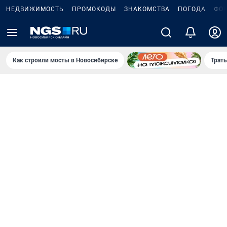
НЕДВИЖИМОСТЬ
ПРОМОКОДЫ
ЗНАКОМСТВА
ПОГОДА
ФО
Как строили мосты в Новосибирске
Траты