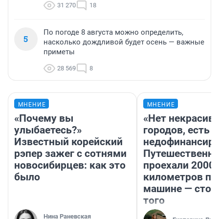
31 270
18
По погоде 8 августа можно определить,
5
насколько дождливой будет осень — важные
приметы
28 569
8
МНЕНИЕ
МНЕНИЕ
«Почему вы
«Нет некрасив
улыбаетесь?»
городов, есть
Известный корейский
недофинансиро
рэпер зажег с сотнями
Путешественн
новосибирцев: как это
проехали 2000
было
километров по 
машине — стои
того
Нина Раневская