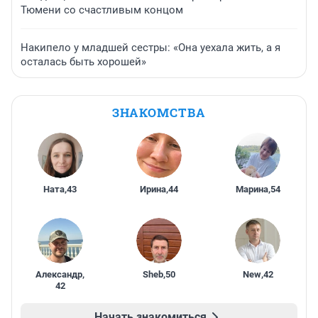
Тюмени со счастливым концом
Накипело у младшей сестры: «Она уехала жить, а я
осталась быть хорошей»
ЗНАКОМСТВА
Ната
,
43
Ирина
,
44
Марина
,
54
Александр
,
Sheb
,
50
New
,
42
42
Начать знакомиться