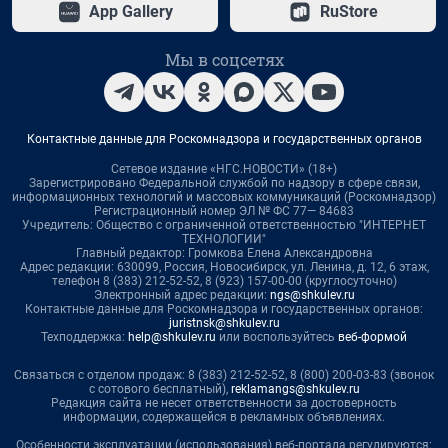
App Gallery
RuStore
Мы в соцсетях
Контактные данные для Роскомнадзора и государственных органов
Сетевое издание «НГС.НОВОСТИ» (18+)
Зарегистрировано Федеральной службой по надзору в сфере связи,
информационных технологий и массовых коммуникаций (Роскомнадзор)
Регистрационный номер ЭЛ № ФС 77— 84683
Учредитель: Общество с ограниченной ответственностью "ИНТЕРНЕТ
ТЕХНОЛОГИИ"
Главный редактор: Громкова Елена Александровна
Адрес редакции: 630099, Россия, Новосибирск, ул. Ленина, д. 12, 6 этаж,
телефон 8 (383) 212-52-52, 8 (923) 157-00-00 (круглосуточно)
Электронный адрес редакции:
ngs@shkulev.ru
Контактные данные для Роскомнадзора и государственных органов:
juristnsk@shkulev.ru
Техподдержка:
help@shkulev.ru
или воспользуйтесь
веб-формой
Связаться с отделом продаж: 8 (383) 212-52-52, 8 (800) 200-03-83 (звонок
с сотового бесплатный),
reklamangs@shkulev.ru
Редакция сайта не несет ответственности за достоверность
информации, содержащейся в рекламных объявлениях.
Особенности эксплуатации (использования) веб-портала регулируются: