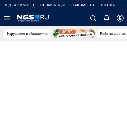
НЕДВИЖИМОСТЬ
ПРОМОКОДЫ
ЗНАКОМСТВА
ПОГОДА
ФО
Нарушения в «Авиценне»
Роботы-доставщ