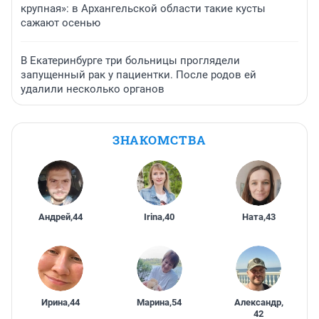
крупная»: в Архангельской области такие кусты
сажают осенью
В Екатеринбурге три больницы проглядели
запущенный рак у пациентки. После родов ей
удалили несколько органов
ЗНАКОМСТВА
Андрей
,
44
Irina
,
40
Ната
,
43
Ирина
,
44
Марина
,
54
Александр
,
42