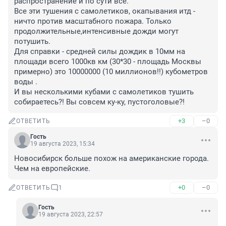
распространение и по сути все.

Все эти тушения с самолетиков, окапывания итд - 
ничто против масштабного пожара. Только 
продолжительные,интенсивные дожди могут 
потушить.

Для справки - средней силы дождик в 10мм на 
площади всего 1000кв км (30*30 - площадь Москвы 
примерно) это 10000000 (10 миллионов!!) кубометров 
воды . 

И вы несколькими кубами с самолетиков тушить 
собираетесь?! Вы совсем ку-ку, пустоголовые?!
+3
–0
ОТВЕТИТЬ
Гость
19 августа 2023, 15:34
Новосибирск больше похож на американские города. 
Чем на европейские.
+0
–0
ОТВЕТИТЬ
1
Гость
19 августа 2023, 22:57