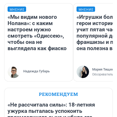
МНЕНИЕ
МНЕНИЕ
«Мы видим нового
«Игрушки боль
Нолана»: с каким
герои истории»
настроем нужно
учит пятая час
смотреть «Одиссею»,
популярной де
чтобы она не
франшизы и п
выглядела как фиаско
она полезна в
Мария Тищенк
Надежда Губарь
Обозреватель
РЕКОМЕНДУЕМ
«Не рассчитала силы»: 18-летняя
ужурка пыталась успокоить