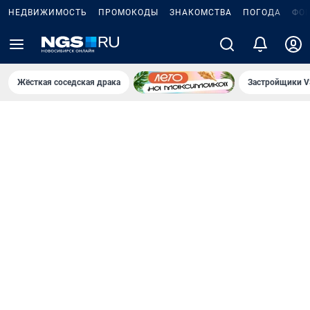
НЕДВИЖИМОСТЬ
ПРОМОКОДЫ
ЗНАКОМСТВА
ПОГОДА
ФО
Жёсткая соседская драка
Застройщики V