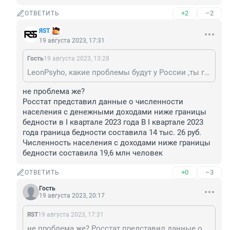
+2
–2
ОТВЕТИТЬ
ЯSТ
19 августа 2023, 17:31
Гость
19 августа 2023, 13:28
LeonPsyho, какие проблемы будут у России ,ты говори конкретно за себя, какие у тебя проблемы и как на тебя это влияет , умников экспертов подобных тебе развелось как грязи !
не проблема же?

Росстат представил данные о численности 
населения с денежными доходами ниже границы 
бедности в I квартале 2023 года В I квартале 2023 
года граница бедности составила 14 тыс. 26 руб. 
Численность населения с доходами ниже границы 
бедности составила 19,6 млн человек
+0
–3
ОТВЕТИТЬ
Гость
19 августа 2023, 20:17
ЯSТ
19 августа 2023, 17:31
не проблема же? Росстат представил данные о численности населения с денежными доходами ниже границы бедности в I квартале 2023 года В I квартале 2023 года граница бедности составила 14 тыс. 26 руб. Численность населения с доходами ниже границы бедности составила 19,6 млн человек