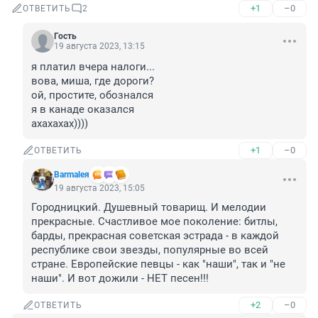
+1
–0
ОТВЕТИТЬ
2
Гость
19 августа 2023, 13:15
я платил вчера налоги...

вова, миша, где дороги?

ой, простите, обознался

я в канаде оказался

ахахахах))))
+1
–0
ОТВЕТИТЬ
Barmaleя
19 августа 2023, 15:05
Городницкий. Душевный товарищ. И мелодии 
прекрасные. Счастливое мое поколение: битлы, 
барды, прекрасная советская эстрада - в каждой 
республике свои звезды, популярные во всей 
стране. Европейские певцы - как "наши", так и "не 
наши". И вот дожили - НЕТ песен!!!
+2
–0
ОТВЕТИТЬ