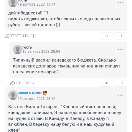
Гость
19 августа 2023, 13:14
дайтибедвести!!!11

видать поджигают, чтобы скрыть следы незаконных 
рубок... китай виноват)))
+1
–1
ОТВЕТИТЬ
1
Гость
19 августа 2023, 20:04
Типичный распил канадского бюджета. Сколько 
канадских долларов тамошние чиновники спишут 
на тушение пожаров?
+0
–0
ОТВЕТИТЬ
Cobalt & Nickel
19 августа 2023, 13:10
Как пел Вилли Токарев : "Кленовый лист зеленый, 
канадский талисман, Я навсегда влюбленный в одну 
из чудных стран. В Канаду, в Канаду, в Канаду я 
влюблен, В березку нашу белую и в наш кудрявый 
клен"