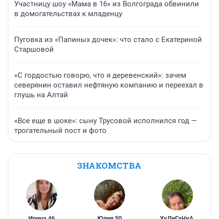
Участницу шоу «Мама в 16» из Волгограда обвинили
в домогательствах к младенцу
Пуговка из «Папиных дочек»: что стало с Екатериной
Старшовой
«С гордостью говорю, что я деревенский»: зачем
северянин оставил нефтяную компанию и переехал в
глушь на Алтай
«Все еще в шоке»: сыну Трусовой исполнился год —
трогательный пост и фото
ЗНАКОМСТВА
Ирина
,
46
Юлия
,
50
ХуЛиГаНкА
,