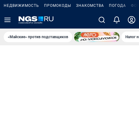
НЕДВИЖИМОСТЬ
ПРОМОКОДЫ
ЗНАКОМСТВА
ПОГОДА
ФО
«Майские» против подставщиков
Налог 