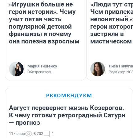
«Игрушки больше не
«Люди тут стр
герои истории». Чему
Чем привлекае
учит пятая часть
непонятный «Н
популярной детской
герои которого
франшизы и почему
застряли в
она полезна взрослым
мистическом о
Мария Тищенко
Лиза Пичугина
Обозреватель
Редактор NGS.R
РЕКОМЕНДУЕМ
Август перевернет жизнь Козерогов.
К чему готовит ретроградный Сатурн
— прогноз
11 часов
8 702
1