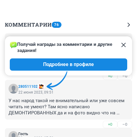
КОММЕНТАРИИ
76
Гость
22 июня 2023, 10:21
Получай награды за комментарии и другие 
задания!
Наверное, ребята просто недалекие, не более того. То, 
что они полежали на надгробии ни к чему плохому не 
Подробнее в профиле
приводит, они не ломали, не мусорили. Вряд ли это 
можно назвать осквернением.
+0
–0
280511102
22 июня 2023, 09:51
У нас народ такой не внимательный или уже совсем 
читать не умеют? Там ясно написано 
ДЕМОНТИРОВАННЫХ да и на фото видно что на 
памятниках ни надписей ни фото в местах где они 
+0
–0
должны быть... То есть эти памятники стоят где-
нибудь рядом с мусоркой на кладбище... и парни ни 
Гость