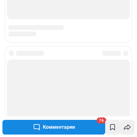
Техподдержка
Предвыборная агитация
Статистика канала в MAX
Все города сети
Мобильное приложение
Google Play
App Store
App Gallery
RuStore
76
Мы в соцсетях
Комментарии