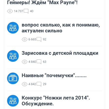
Геймеры! Ждём "Max Payne"!
14 737
40
вопрос сколько, как я понимаю,
актуален сильно
6 665
92
Зарисовка с детской площадки
4 840
63
Наивные "почемучки"........
4 842
29
Конкурс "Ножки лета 2014".
Обсуждение.