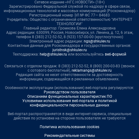
Сетевое издание «НГС.НОВОСТИ» (18+)
Зарегистрировано Федеральной службой по надзору в сфере связи,
информационных технологий и массовых коммуникаций (Роскомнадзор)
Регистрационный номер ЭЛ № ФС 77— 84683
Учредитель: Общество с ограниченной ответственностью "ИНТЕРНЕТ
ТЕХНОЛОГИИ"
Главный редактор: Громкова Елена Александровна
Адрес редакции: 630099, Россия, Новосибирск, ул. Ленина, д. 12, 6 этаж,
телефон 8 (383) 212-52-52, 8 (923) 157-00-00 (круглосуточно)
Электронный адрес редакции:
ngs@shkulev.ru
Контактные данные для Роскомнадзора и государственных органов:
juristnsk@shkulev.ru
Техподдержка:
help@shkulev.ru
или воспользуйтесь
веб-формой
Связаться с отделом продаж: 8 (383) 212-52-52, 8 (800) 200-03-83 (звонок
с сотового бесплатный),
reklamangs@shkulev.ru
Редакция сайта не несет ответственности за достоверность
информации, содержащейся в рекламных объявлениях.
Особенности эксплуатации (использования) веб-портала регулируются:
Руководством пользователя
Описанием функциональных характеристик ПО
Условиями использования веб-портала и политикой
конфиденциальности персональных данных
Веб-портал распространяется в виде интернет-сервиса, специальные
действия по установке на стороне пользователя не требуются
Политика использования cookies
Рекомендательные системы