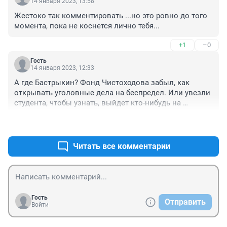
14 января 2023, 13:58
Жестоко так комментировать ...но это ровно до того 
момента, пока не коснется лично тебя...
+1
–0
Гость
14 января 2023, 12:33
А где Бастрыкин? Фонд Чистоходова забыл, как 
открывать уголовные дела на беспредел. Или увезли 
студента, чтобы узнать, выйдет кто-нибудь на 
эвакуацию после этой новости сейчас или нет? 
+0
–0
Взрослых детей продолжают вместе с Выходцевыми 
и ко учить жить подобными методами?
Читать все комментарии
Гость
Отправить
Войти