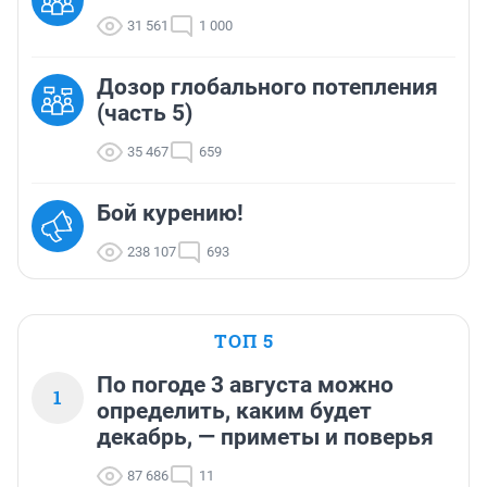
31 561
1 000
Дозор глобального потепления
(часть 5)
35 467
659
Бой курению!
238 107
693
ТОП 5
По погоде 3 августа можно
1
определить, каким будет
декабрь, — приметы и поверья
87 686
11