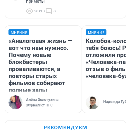
приметы
28 607
8
МНЕНИЕ
МНЕНИЕ
«Аналоговая жизнь —
Колобок-колобо
вот что нам нужно».
тебя боюсь! Ра
Почему новые
отложили прок
блокбастеры
«Человека-пау
проваливаются, а
отзыв о фильм
повторы старых
«человека-бул
фильмов собирают
полные залы
Алёна Золотухина
Надежда Губар
Журналист НГС
РЕКОМЕНДУЕМ