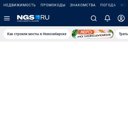
НЕДВИЖИМОСТЬ
ПРОМОКОДЫ
ЗНАКОМСТВА
ПОГОДА
ФО
Как строили мосты в Новосибирске
Траты