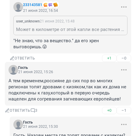
233143581
21 июня 2022, 16:54
user_unknown
21 июня 2022, 15:48
Может в километре от этой капли все растения зачахли и птицы попадали с небес... Не знаю, что за вещество.
"Не знаю, что за вещество." да его хрен 
выговоришь.😜
+1
–0
ОТВЕТИТЬ
Гость
21 июня 2022, 15:26
А тем временем,россияне до сих пор во многих 
регионах топят дровами с кизяком,так как их дома не 
подключены к газу,который в первую очередь 
нацелен для согревания загневающих европейцев!
+0
–1
ОТВЕТИТЬ
3
Гость
21 июня 2022, 15:30
Гость, Назови места где топят дровами с кизяком?