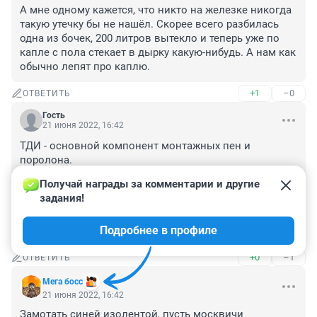
А мне одному кажется, что никто на железке никогда 
такую утечку бы не нашёл. Скорее всего разбилась 
одна из бочек, 200 литров вытекло и теперь уже по 
капле с пола стекает в дырку какую-нибудь. А нам как 
обычно лепят про каплю.
+1
–0
ОТВЕТИТЬ
Гость
21 июня 2022, 16:42
ТДИ - основной компонент монтажных пен и 
поролона.

Легко вступает в реакцию с водой с образованием 
Получай награды за комментарии и другие 
полимочевины - безопасного для здоровья 
задания!
вещества.

Сам по себе опасен именно потому что быстро 
Подробнее в профиле
реагирует с водой.
+0
–1
ОТВЕТИТЬ
Мега босс
21 июня 2022, 16:42
Замотать синей изолентой, пусть москвичи 