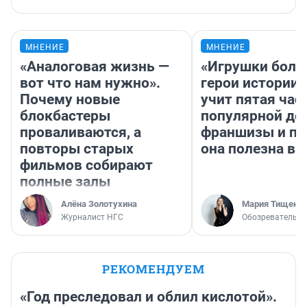
МНЕНИЕ
МНЕНИЕ
«Аналоговая жизнь —
«Игрушки боль
вот что нам нужно».
герои истории»
Почему новые
учит пятая час
блокбастеры
популярной де
проваливаются, а
франшизы и п
повторы старых
она полезна в
фильмов собирают
полные залы
Алёна Золотухина
Мария Тищенк
Журналист НГС
Обозреватель
РЕКОМЕНДУЕМ
«Год преследовал и облил кислотой».