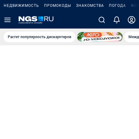
НЕДВИЖИМОСТЬ
ПРОМОКОДЫ
ЗНАКОМСТВА
ПОГОДА
ФО
Растет популярность дискаунтеров
Межд