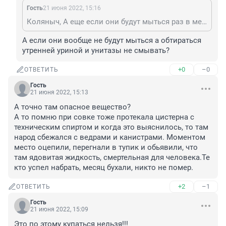
Гость
21 июня 2022, 15:16
Коляныч, А еще если они будут мыться раз в месяц, а в сливные бачки набирать дождевую воду, то вообще заживут богаче прежнего.
А если они вообще не будут мыться а обтираться 
утренней уриной и унитазы не смывать?
+0
–0
ОТВЕТИТЬ
Гость
21 июня 2022, 15:13
А точно там опасное вещество?

А то помню при совке тоже протекала цистерна с 
техническим спиртом и когда это выяснилось, то там 
народ сбежался с ведрами и канистрами. Моментом 
место оцепили, перегнали в тупик и обьявили, что 
там ядовитая жидкость, смертельная для человека.Те 
кто успел набрать, месяц бухали, никто не помер.
+2
–1
ОТВЕТИТЬ
Гость
21 июня 2022, 15:09
Это по этому купаться нельзя!!!