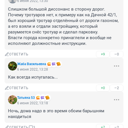
6 июня 2022, 13:30
Слишком большой диссонанс в сторону дорог. 
Почему тротуаров нет, к примеру как на Дачной 42/1, 
был хороший тротуар отделённый от дороги газоном, 
а его взяли и отдали застройщику, который 
разумеется снёс тротуар и сделал парковку.

Власти города конкретно принаглели и вообще не 
исполняют должностные инструкции.
+9
–0
ОТВЕТИТЬ
Жаба Васильевна
6 июня 2022, 13:28
Как всегда испугалась...
+0
–2
ОТВЕТИТЬ
Татьяна 53
6 июня 2022, 13:18
Ночь, дома надо в это время обоим барышням 
находиться
+7
–2
ОТВЕТИТЬ
3