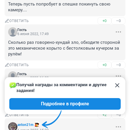
Теперь пусть попробует в спешке покинуть свою 
камеру....
+0
–0
ОТВЕТИТЬ
Гость
6 июня 2022, 17:49
Сколько раз говорено-хундай зло, обходите стороной 
это механическое корыто с бестолковым кучером за 
рулём!
+0
–0
ОТВЕТИТЬ
Гость
6 июня 2022, 16:23
Получай награды за комментарии и другие 
когда уже прекратится этот идиотизм в заголовках - 
задания!
машина(марка машины) сбила пешехода... сбивает 
всегда водитель машины, неважно, мужчина или 
Подробнее в профиле
женщина...
+2
–0
ОТВЕТИТЬ
anton21m