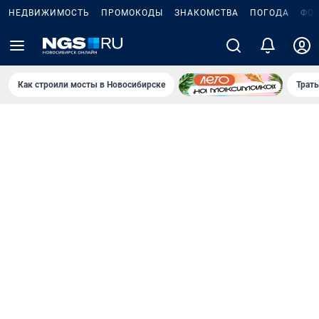
НЕДВИЖИМОСТЬ
ПРОМОКОДЫ
ЗНАКОМСТВА
ПОГОДА
ФО
Как строили мосты в Новосибирске
Траты