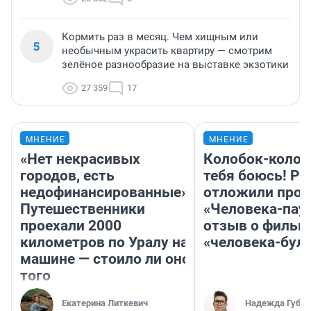
Кормить раз в месяц. Чем хищным или
5
необычным украсить квартиру — смотрим
зелёное разнообразие на выставке экзотики
27 359
17
МНЕНИЕ
МНЕНИЕ
«Нет некрасивых
Колобок-колобо
городов, есть
тебя боюсь! Ра
недофинансированные».
отложили прок
Путешественники
«Человека-пау
проехали 2000
отзыв о фильм
километров по Уралу на
«человека-бул
машине — стоило ли оно
того
Екатерина Литкевич
Надежда Губар