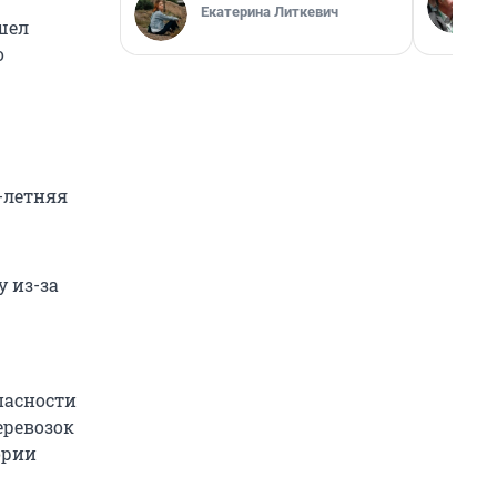
Екатерина Литкевич
шел
о
-летняя
 из-за
пасности
еревозок
ории