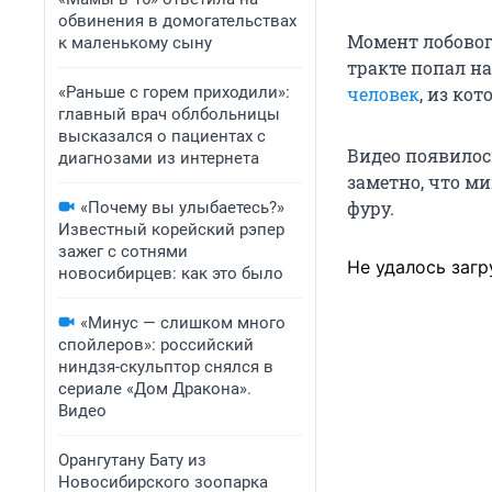
обвинения в домогательствах
Момент лобовог
к маленькому сыну
тракте попал на
«Раньше с горем приходили»:
человек
, из ко
главный врач облбольницы
высказался о пациентах с
Видео появилось
диагнозами из интернета
заметно, что ми
фуру.
«Почему вы улыбаетесь?»
Известный корейский рэпер
зажег с сотнями
Не удалось загр
новосибирцев: как это было
«Минус — слишком много
спойлеров»: российский
ниндзя-скульптор снялся в
сериале «Дом Дракона».
Видео
Орангутану Бату из
Новосибирского зоопарка