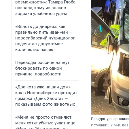
возможности»: Тамара Глоба
назвала, кому из знаков
зодиака улыбнется удача
«Вплоть до диареи»: как
правильно пить иван-чай —
новосибирский нутрициолог
подсчитал допустимое
количество чашек
Переводы россиян начнут
блокировать по одной
причине: подробности
«Два кота уже нашли дом»:
как в Новосибирске проходит
ярмарка «День Хвоста» —
показываем фото животных
«Меня не просто отменяют,
Прокуратура организо
меня хотят убить»: участница
Источник: 
ГУ МЧС по 
«Мамы в 16» ответила на