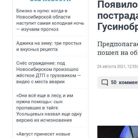
Появилос
Близко к нулю: когда в
пострад
Новосибирской области
наступит самая холодная ночь
Гусиноб
— изучаем прогноз
Предполага
Аджика на зиму: три простых
и вкусных рецепта
пошел на об
Снёс ограждение: под
26 августа 2021, 12:55
Новосибирском произошло
жёсткое ДТП с грузовиком —
видео с места аварии
50
коммен
«Они всё еще в лесу, и им
нужна помощь»: сын
пропавших в тайге
Усольцевых назвал еще одну
версию их исчезновения
«Август принесет новые