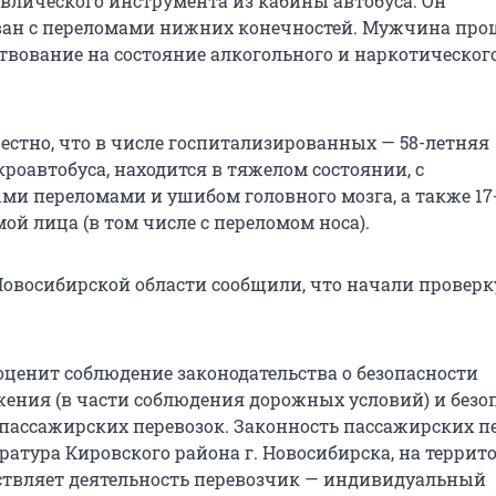
лического инструмента из кабины автобуса. Он
ван с переломами нижних конечностей. Мужчина про
твование на состояние алкогольного и наркотическог
вестно, что в числе госпитализированных — 58-летняя
роавтобуса, находится в тяжелом состоянии, с
и переломами и ушибом головного мозга, а также 17
ой лица (в том числе с переломом носа).
Новосибирской области сообщили, что начали проверку
оценит соблюдение законодательства о безопасности
ения (в части соблюдения дорожных условий) и безо
пассажирских перевозок. Законность пассажирских п
ратура Кировского района г. Новосибирска, на террит
ствляет деятельность перевозчик — индивидуальный