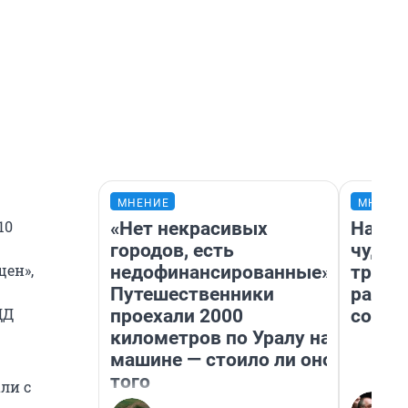
МНЕНИЕ
МНЕНИ
10
«Нет некрасивых
Насле
городов, есть
чудом
щен»,
недофинансированные».
транс
Путешественники
разне
ДД
проехали 2000
совет
километров по Уралу на
машине — стоило ли оно
того
ли с