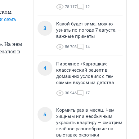
78 117
12
дском
и семь
Какой будет зима, можно
3
узнать по погоде 7 августа, —
важные приметы
». На нем
56 703
14
езался в
Пирожное «Картошка»:
4
классический рецепт в
домашних условиях с тем
самым вкусом из детства
30 946
17
Кормить раз в месяц. Чем
5
хищным или необычным
украсить квартиру — смотрим
зелёное разнообразие на
выставке экзотики