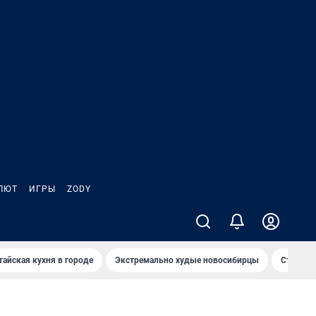
ЛЮТ
ИГРЫ
ZODY
тайская кухня в городе
Экстремально худые новосибирцы
Старт те