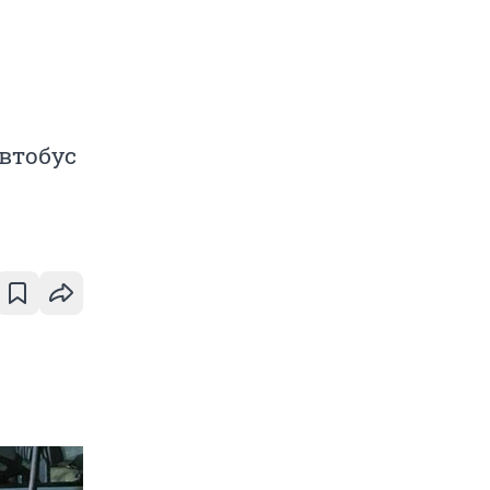
втобус