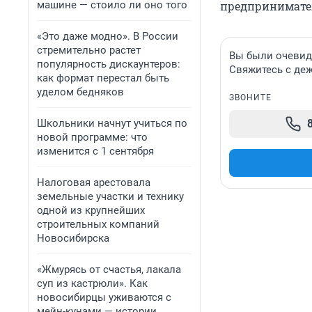
машине — стоило ли оно того
предпринимател
«Это даже модно». В России
стремительно растет
Вы были очевидц
популярность дискаунтеров:
Свяжитесь с де
как формат перестал быть
уделом бедняков
ЗВОНИТЕ
Школьники начнут учиться по
новой программе: что
изменится с 1 сентября
Налоговая арестовала
земельные участки и технику
одной из крупнейших
строительных компаний
Новосибирска
«Жмурясь от счастья, лакала
суп из кастрюли». Как
новосибирцы уживаются с
мейн-кунами — истории