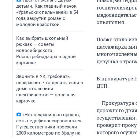
помощью гидрав
Ушел от жены с двумя
детьми. Как главный качок
госпитализиро
«Уральских пельменей» в 54
медосвидетельс
года закрутил роман с
опьянения.
молодой красоткой
Как выбрать школьный
Позже стало из
рюкзак — советы
пассажирка мик
новосибирского
многочисленным
Роспотребнадзора в одной
девушка с травм
картинке
Звонить в УК, требовать
В прокуратуре 
перерасчет: что делать, если в
ДТП.
доме отключили
электричество — полезная
карточка
— Прокуратура 
дорожного движ
«Нет некрасивых городов,
осуществления 
есть недофинансированные».
проверит проку
Путешественники проехали
которого осуще
2000 километров по Уралу на