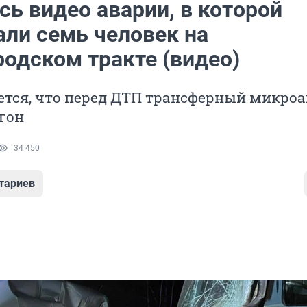
ь видео аварии, в которой
али семь человек на
родском тракте (видео)
ется, что перед ДТП трансферный микроа
гон
34 450
тариев