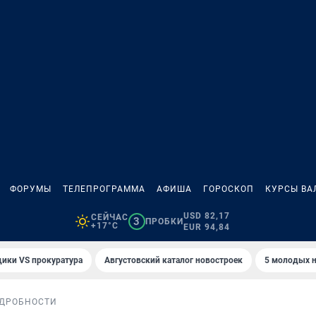
ФОРУМЫ
ТЕЛЕПРОГРАММА
АФИША
ГОРОСКОП
КУРСЫ ВА
USD 82,17
СЕЙЧАС
3
ПРОБКИ
+17°C
EUR 94,84
ики VS прокуратура
Августовский каталог новостроек
5 молодых н
ДРОБНОСТИ