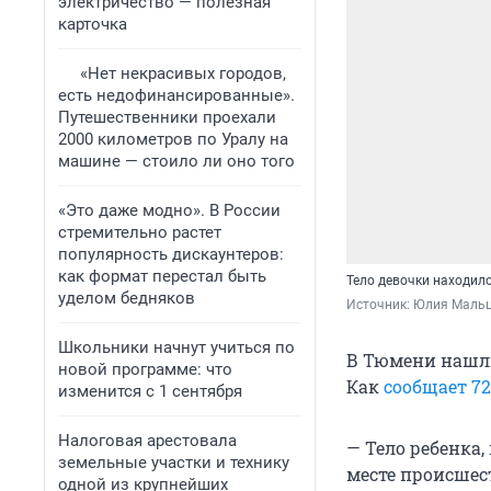
электричество — полезная
карточка
«Нет некрасивых городов,
есть недофинансированные».
Путешественники проехали
2000 километров по Уралу на
машине — стоило ли оно того
«Это даже модно». В России
стремительно растет
популярность дискаунтеров:
как формат перестал быть
Тело девочки находил
уделом бедняков
Источник: 
Юлия Мальц
Школьники начнут учиться по
В Тюмени нашли
новой программе: что
Как
сообщает 7
изменится с 1 сентября
Налоговая арестовала
— Тело ребенка
земельные участки и технику
месте происшес
одной из крупнейших