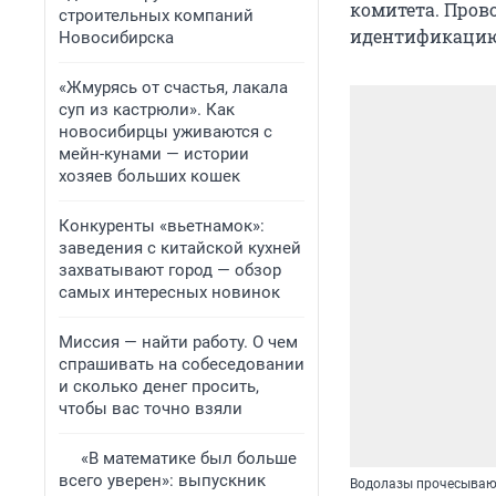
комитета. Пров
строительных компаний
идентификацию 
Новосибирска
«Жмурясь от счастья, лакала
суп из кастрюли». Как
новосибирцы уживаются с
мейн-кунами — истории
хозяев больших кошек
Конкуренты «вьетнамок»:
заведения с китайской кухней
захватывают город — обзор
самых интересных новинок
Миссия — найти работу. О чем
спрашивать на собеседовании
и сколько денег просить,
чтобы вас точно взяли
«В математике был больше
всего уверен»: выпускник
Водолазы прочесыва