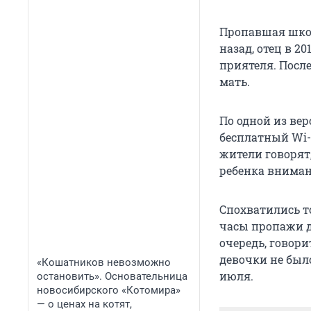
Пропавшая школ
назад, отец в 2
приятеля. Посл
мать.
По одной из вер
бесплатный Wi-
жители говорят,
ребенка вниман
Спохватились т
часы пропажи до
очередь, говори
девочки не был
«Кошатников невозможно
июля.
остановить». Основательница
новосибирского «Котомира»
— о ценах на котят,