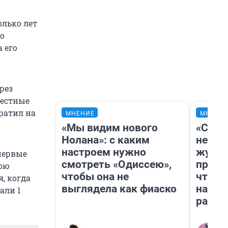
олько лет
во
 его
рез
местные
братил на
МНЕНИЕ
МНЕНИ
«Мы видим нового
«Сним
Нолана»: с каким
немед
настроем нужно
журна
первые
смотреть «Одиссею»,
пришл
вою
чтобы она не
чтобы
я, когда
выглядела как фиаско
на чт
али 1
ради 