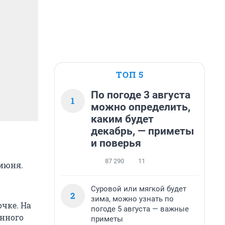
ТОП 5
По погоде 3 августа
1
можно определить,
каким будет
декабрь, — приметы
и поверья
87 290
11
июня.
Суровой или мягкой будет
2
зима, можно узнать по
чке. На
погоде 5 августа — важные
енного
приметы