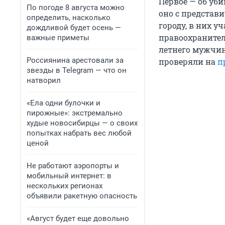
Первое — об уби
По погоде 8 августа можно
оно с представ
определить, насколько
городу, в них у
дождливой будет осень —
правоохранитель
важные приметы
летнего мужчи
Россиянина арестовали за
проверяли на
п
звезды в Telegram — что он
натворил
«Ела одни булочки и
пирожные»: экстремально
худые новосибирцы — о своих
попытках набрать вес любой
ценой
Не работают аэропорты и
мобильный интернет: в
нескольких регионах
объявили ракетную опасность
«Август будет еще довольно