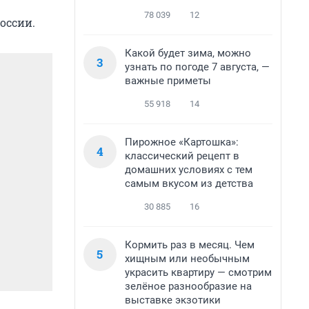
78 039
12
оссии.
Какой будет зима, можно
3
узнать по погоде 7 августа, —
важные приметы
55 918
14
Пирожное «Картошка»:
4
классический рецепт в
домашних условиях с тем
самым вкусом из детства
30 885
16
Кормить раз в месяц. Чем
5
хищным или необычным
украсить квартиру — смотрим
зелёное разнообразие на
выставке экзотики