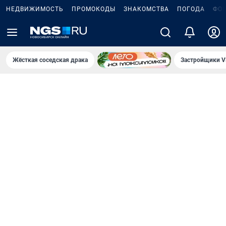
НЕДВИЖИМОСТЬ
ПРОМОКОДЫ
ЗНАКОМСТВА
ПОГОДА
ФО
Жёсткая соседская драка
Застройщики V