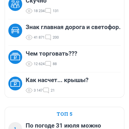
Скучно
18 234
131
Знак главная дорога и светофор.
41 871
200
Чем торговать???
12 624
88
Как насчет... крышы?
3 147
21
ТОП 5
По погоде 31 июля можно
1