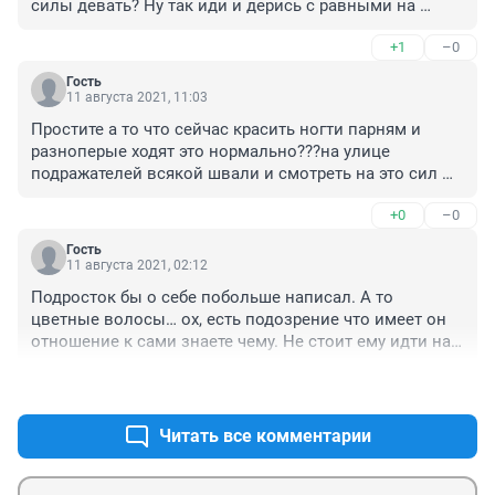
силы девать? Ну так иди и дерись с равными на 
спортивных соревнованиях, выигрывай чемпионаты, 
+1
–0
попади на олимпиаду и докажи всем что ты лучший, 
что ты полезен для страны. Но эти отбросы на такое 
Гость
неспособны, они способны только избить толпой 
11 августа 2021, 11:03
щуплых неформалов которые никого не трогают и 
Простите а то что сейчас красить ногти парням и 
общаются своими компаниями.
разноперые ходят это нормально???на улице 
подражателей всякой швали и смотреть на это сил 
нет. Вопрос просто к родителям зачем вы это 
+0
–0
допускаете??
Гость
11 августа 2021, 02:12
Подросток бы о себе побольше написал. А то 
цветные волосы… ох, есть подозрение что имеет он 
отношение к сами знаете чему. Не стоит ему идти на 
поводу у западной пропаганды. Все таки, нужно 
+0
–0
оставаться нормальным человеком, а не ногти 
клеить.
Читать все комментарии