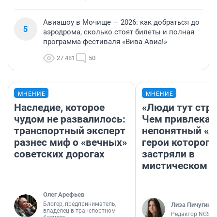
Авиашоу в Мочище — 2026: как добраться до
5
аэродрома, сколько стоят билеты и полная
программа фестиваля «Вива Авиа!»
27 481
50
МНЕНИЕ
МНЕНИЕ
Наследие, которое
«Люди тут стр
чудом не развалилось:
Чем привлекае
транспортный эксперт
непонятный «Н
разнес миф о «вечных»
герои которого
советских дорогах
застряли в
мистическом о
Олег Арефьев
Блогер, предприниматель,
Лиза Пичугина
владелец в транспортном
Редактор NGS.R