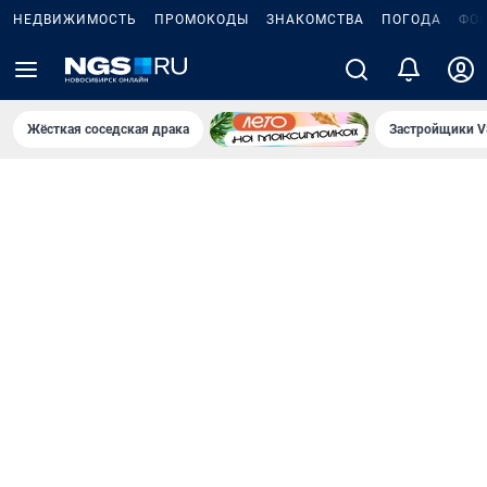
НЕДВИЖИМОСТЬ
ПРОМОКОДЫ
ЗНАКОМСТВА
ПОГОДА
ФО
Жёсткая соседская драка
Застройщики V