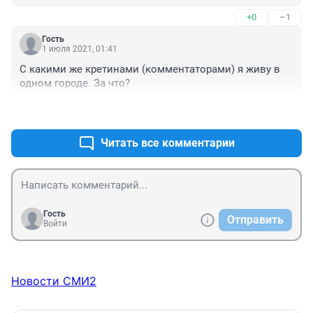
качество строительства, а если такой хлам можно 
+0
–1
строить, то что тогда у нас за нормы строительства 
сейчас действуют??? раз это здание само 
Гость
разваливается? Ведь девочка не сорвалась, не упала, 
1 июля 2021, 01:41
её придавило фрагментов разваливающегося здания! 
С какими же кретинами (комментаторами) я живу в 
Третье - пассивность властей в решении вопросов 
одном городе. За что?
этого долгостроя, но предварительно - создание 
условий для его возникновения. И ни в коем случае 
+0
–0
нельзя сваливать происшедшее на, якобы, 
родительский недосмотр! Дети всегда во все времена 
Читать все комментарии
по стройкам лазили, потому что это - дети, и ничего 
не происходило...
Гость
Отправить
Войти
Новости СМИ2