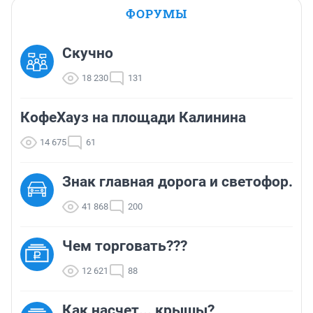
ФОРУМЫ
Скучно
18 230
131
КофеХауз на площади Калинина
14 675
61
Знак главная дорога и светофор.
41 868
200
Чем торговать???
12 621
88
Как насчет... крышы?