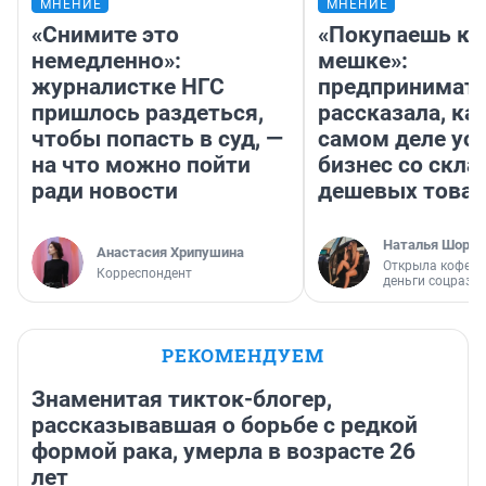
МНЕНИЕ
МНЕНИЕ
«Снимите это
«Покупаешь ко
немедленно»:
мешке»:
журналистке НГС
предпринимат
пришлось раздеться,
рассказала, как
чтобы попасть в суд, —
самом деле ус
на что можно пойти
бизнес со скл
ради новости
дешевых това
Наталья Шорох
Анастасия Хрипушина
Открыла кофейн
Корреспондент
деньги соцразв
РЕКОМЕНДУЕМ
Знаменитая тикток-блогер,
рассказывавшая о борьбе с редкой
формой рака, умерла в возрасте 26
лет