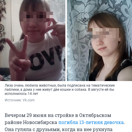
Лиза очень любила животных, была подписана на тематические
паблики, а дома у нее живут две кошки и собака. В августе ей бы
исполнилось 14 лет
Источник: 
Vk.com
Вечером 29 июня на стройке в Октябрьском
районе Новосибирска
погибла 13-летняя девочка
.
Она гуляла с друзьями, когда на нее рухнула