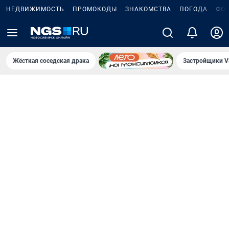
НЕДВИЖИМОСТЬ
ПРОМОКОДЫ
ЗНАКОМСТВА
ПОГОДА
ФО
Жёсткая соседская драка
Застройщики V