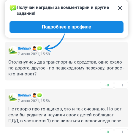
Получай награды за комментарии и другие 
задания!
Подробнее в профиле
КОММЕНТАРИИ
243
thehawk
7 июня 2021, 15:58
Столкнулись два транспортных средства, одно ехало 
по дороге, другое - по пешеходному переходу. вопрос - 
кто виноват?
+0
–1
thehawk
7 июня 2021, 15:56
Не говорю про гонщиков, это и так очевидно. Но вот 
если бы родители научили своих детей соблюдат 
ПДД, в частности 1) спешиваться с велосипеда перед 
пересечением проезжей части 2) Убедиться в 
+0
–1
безопасности перехода перед его началом, то дети 