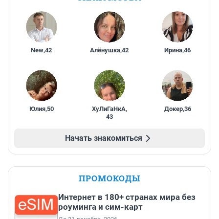
New
,
42
Алёнушка
,
42
Ирина
,
46
Юлия
,
50
ХуЛиГаНкА
,
Докер
,
36
43
Начать знакомиться
ПРОМОКОДЫ
Интернет в 180+ странах мира без
роуминга и сим-карт