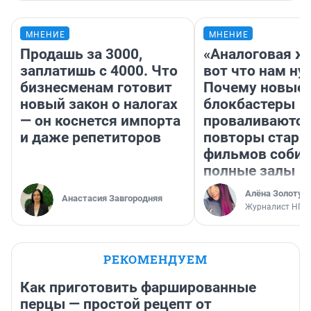
МНЕНИЕ
МНЕНИЕ
Продашь за 3000,
«Аналоговая ж
заплатишь с 4000. Что
вот что нам ну
бизнесменам готовит
Почему новые
новый закон о налогах
блокбастеры
— он коснется импорта
проваливаются,
и даже репетиторов
повторы стары
фильмов соби
полные залы
Алёна Золотух
Анастасия Завгородняя
Журналист НГС
РЕКОМЕНДУЕМ
Как приготовить фаршированные
перцы — простой рецепт от