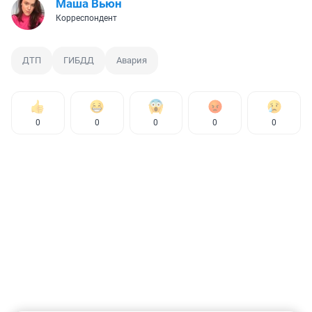
Маша Вьюн
Корреспондент
ДТП
ГИБДД
Авария
0
0
0
0
0