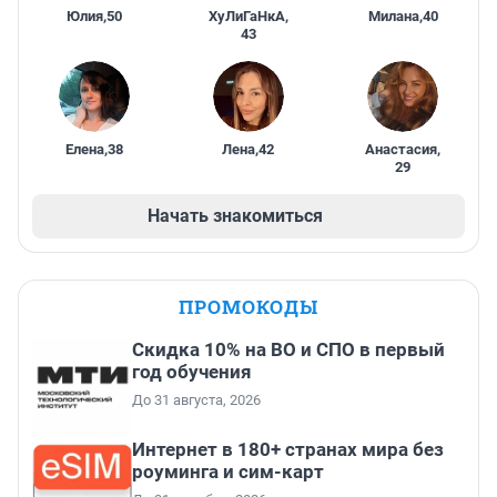
Юлия
,
50
ХуЛиГаНкА
,
Милана
,
40
43
Елена
,
38
Лена
,
42
Анастасия
,
29
Начать знакомиться
ПРОМОКОДЫ
Скидка 10% на ВО и СПО в первый
год обучения
До 31 августа, 2026
Интернет в 180+ странах мира без
роуминга и сим-карт