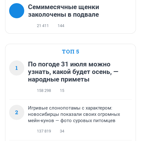
Семимесячные щенки
заколочены в подвале
21 411
144
ТОП 5
По погоде 31 июля можно
1
узнать, какой будет осень, —
народные приметы
158 298
15
Игривые слонопотамы с характером:
2
новосибирцы показали своих огромных
мейн-кунов — фото суровых питомцев
137 819
34