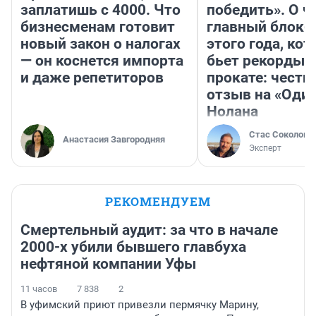
заплатишь с 4000. Что
победить». О ч
бизнесменам готовит
главный блокб
новый закон о налогах
этого года, ко
— он коснется импорта
бьет рекорды 
и даже репетиторов
прокате: честн
отзыв на «Оди
Нолана
Стас Соколов
Анастасия Завгородняя
Эксперт
РЕКОМЕНДУЕМ
Смертельный аудит: за что в начале
2000-х убили бывшего главбуха
нефтяной компании Уфы
11 часов
7 838
2
В уфимский приют привезли пермячку Марину,