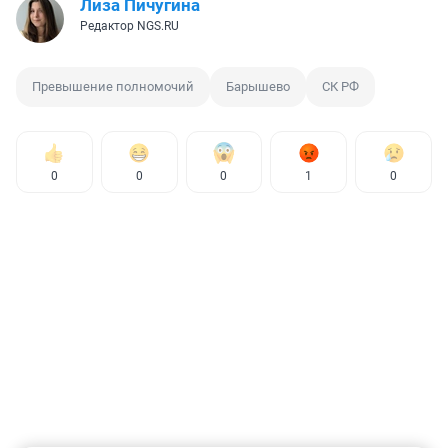
Лиза Пичугина
Редактор NGS.RU
Превышение полномочий
Барышево
СК РФ
0
0
0
1
0