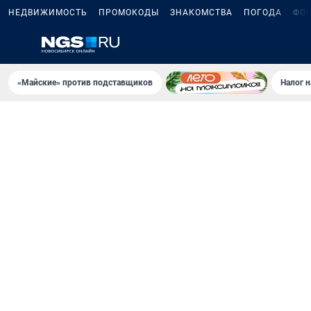
НЕДВИЖИМОСТЬ
ПРОМОКОДЫ
ЗНАКОМСТВА
ПОГОДА
ФО
«Майские» против подставщиков
Налог 