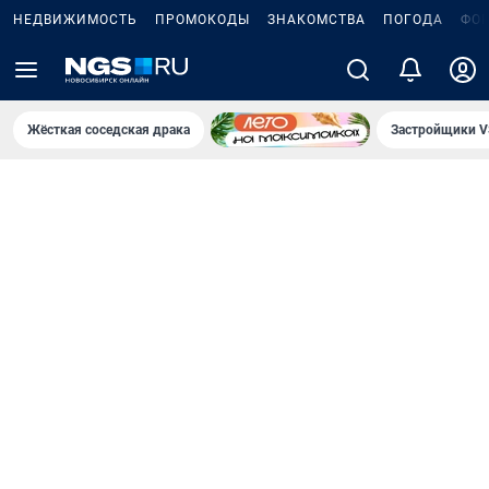
НЕДВИЖИМОСТЬ
ПРОМОКОДЫ
ЗНАКОМСТВА
ПОГОДА
ФО
Жёсткая соседская драка
Застройщики V