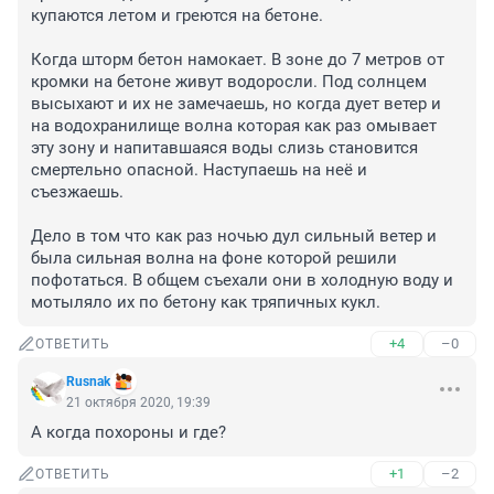
купаются летом и греются на бетоне. 

Когда шторм бетон намокает. В зоне до 7 метров от 
кромки на бетоне живут водоросли. Под солнцем 
высыхают и их не замечаешь, но когда дует ветер и 
на водохранилище волна которая как раз омывает 
эту зону и напитавшаяся воды слизь становится 
смертельно опасной. Наступаешь на неё и 
съезжаешь.

Дело в том что как раз ночью дул сильный ветер и 
была сильная волна на фоне которой решили 
пофотаться. В общем съехали они в холодную воду и 
мотыляло их по бетону как тряпичных кукл.
+4
–0
ОТВЕТИТЬ
Rusnak
21 октября 2020, 19:39
А когда похороны и где?
+1
–2
ОТВЕТИТЬ