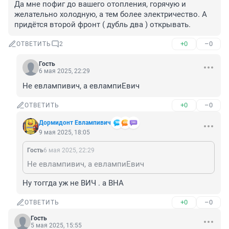
Да мне пофиг до вашего отопления, горячую и 
желательно холодную, а тем более электричество. А 
придётся второй фронт ( дубль два ) открывать.
+0
–0
ОТВЕТИТЬ
2
Гость
6 мая 2025, 22:29
Не евлампивич, а евлампиЕвич
+0
–0
ОТВЕТИТЬ
Дормидонт Евлампивич
9 мая 2025, 18:05
Гость
6 мая 2025, 22:29
Не евлампивич, а евлампиЕвич
Ну тоггда уж не ВИЧ . а ВНА
+0
–0
ОТВЕТИТЬ
Гость
5 мая 2025, 15:55