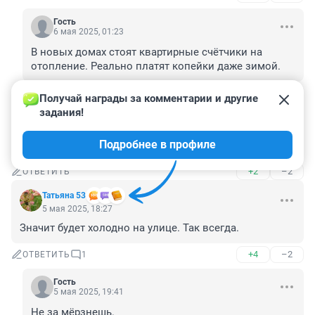
Гость
6 мая 2025, 01:23
В новых домах стоят квартирные счётчики на 
отопление. Реально платят копейки даже зимой.
+0
–0
ОТВЕТИТЬ
Получай награды за комментарии и другие 
задания!
Гость
5 мая 2025, 18:50
Подробнее в профиле
Неделю назад ещё выключить нужно было.
+2
–2
ОТВЕТИТЬ
Татьяна 53
5 мая 2025, 18:27
Значит будет холодно на улице. Так всегда.
+4
–2
ОТВЕТИТЬ
1
Гость
5 мая 2025, 19:41
Не за мёрзнешь.