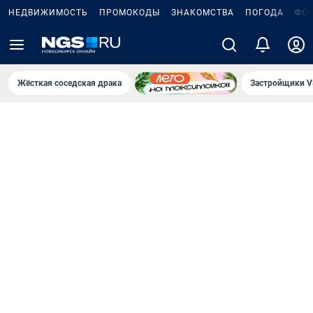
НЕДВИЖИМОСТЬ
ПРОМОКОДЫ
ЗНАКОМСТВА
ПОГОДА
ФО
Жёсткая соседская драка
Застройщики V