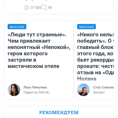
27 524
50
МНЕНИЕ
МНЕНИЕ
«Люди тут странные».
«Никого нельз
Чем привлекает
победить». О ч
непонятный «Непокой»,
главный блокб
герои которого
этого года, ко
застряли в
бьет рекорды 
мистическом отеле
прокате: честн
отзыв на «Оди
Нолана
Лиза Пичугина
Стас Соколов
Редактор NGS.RU
Эксперт
РЕКОМЕНДУЕМ