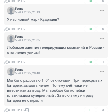
+0
–0
ОТВЕТИТЬ
Гость
5 мая 2025, 21:13
У нас новый мэр - Кудряцев?
+0
–0
ОТВЕТИТЬ
Гость
5 мая 2025, 21:05
Любимое занятие генерирующих компаний в России - 
отопление улицы!
+0
–1
ОТВЕТИТЬ
Гость
5 мая 2025, 20:40
Мы бы с радостью 1 .04 отключили. При перекрытых 
батареях дышать нечем. Почему счётчики не 
ввести,как за воду. Мы вообще бы копейки 
платили,дом супертеплый . За всю зиму ни разу 
батареи не открыли
+1
–3
ОТВЕТИТЬ
1