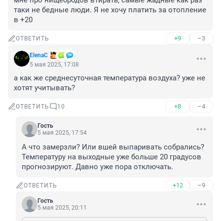
мне про нищебродов втирать, самые жадные как раз 
таки не бедные люди. Я не хочу платить за отопление 
в +20
+9
–3
ОТВЕТИТЬ
ElenaC
5 мая 2025, 17:08
а как же среднесуточная температура воздуха? уже не 
хотят учитывать?
+8
–4
ОТВЕТИТЬ
10
Гость
5 мая 2025, 17:54
А что замерзли? Или вшей выпаривать собрались? 
Температуру на выходные уже больше 20 градусов 
прогнозируют. Давно уже пора отключать.
+12
–9
ОТВЕТИТЬ
Гость
5 мая 2025, 20:11