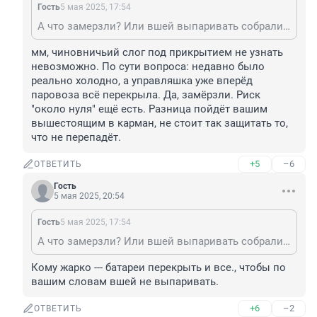
Гость
5 мая 2025, 17:54
А что замерзли? Или вшей выпаривать собрались? Температуру на выходные уже больше 20 градусов прогнозируют. Давно уже пора отключать.
мм, чиновничьий слог под прикрытием не узнать 
невозможно. По сути вопроса: недавно было 
реально холодно, а управляшка уже вперёд 
паровоза всё перекрыла. Да, замёрзли. Риск 
"около нуля" ещё есть. Разница пойдёт вашим 
вышестоящим в карман, не стоит так защитать то, 
что не перепадёт.
+5
–6
ОТВЕТИТЬ
Гость
5 мая 2025, 20:54
Гость
5 мая 2025, 17:54
А что замерзли? Или вшей выпаривать собрались? Температуру на выходные уже больше 20 градусов прогнозируют. Давно уже пора отключать.
Кому жарко --- батареи перекрыть и все., чтобы по 
вашим словам вшей не выпаривать.
+6
–2
ОТВЕТИТЬ