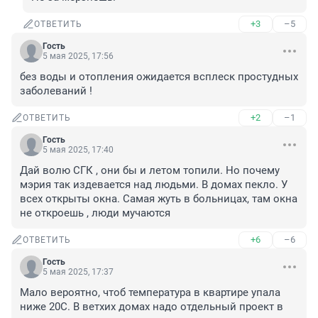
+3
–5
ОТВЕТИТЬ
Гость
5 мая 2025, 17:56
без воды и отопления ожидается всплеск простудных 
заболеваний !
+2
–1
ОТВЕТИТЬ
Гость
5 мая 2025, 17:40
Дай волю СГК , они бы и летом топили. Но почему 
мэрия так издевается над людьми. В домах пекло. У 
всех открыты окна. Самая жуть в больницах, там окна 
не откроешь , люди мучаются
+6
–6
ОТВЕТИТЬ
Гость
5 мая 2025, 17:37
Мало вероятно, чтоб температура в квартире упала 
ниже 20С. В ветхих домах надо отдельный проект в 