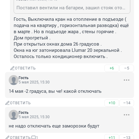
Поставил вентили на батареи, зашил стояк отопления ГВЛ, сижу наслаждаюсь комфортной температурой.
Гость, Выключила кран на отопление в подъезде ( 
подача на квартиру , горизонтальная разводка) ещё 
в марте . Но в подъезде жара , стены горячие .

Дом прогретый . 

При открытых окнах дома 26 градусов . 

Окна на юг затонировала Llumar 20 зеркальной .

Осталось только кондиционер включить .
+6
–5
ОТВЕТИТЬ
Гость
5 мая 2025, 15:30
14 мая -2 градуса, вы че! какой отключать
+10
–14
ОТВЕТИТЬ
Гость
5 мая 2025, 15:30
не надо отключать еще заморозки будут
+11
–13
ОТВЕТИТЬ
1