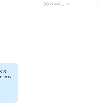
27 328
50
ю и
альных