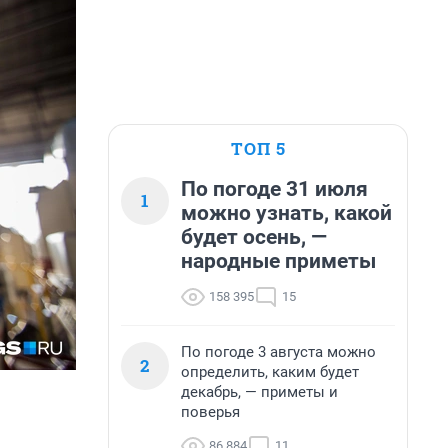
ТОП 5
По погоде 31 июля
1
можно узнать, какой
будет осень, —
народные приметы
158 395
15
По погоде 3 августа можно
2
определить, каким будет
декабрь, — приметы и
поверья
86 884
11