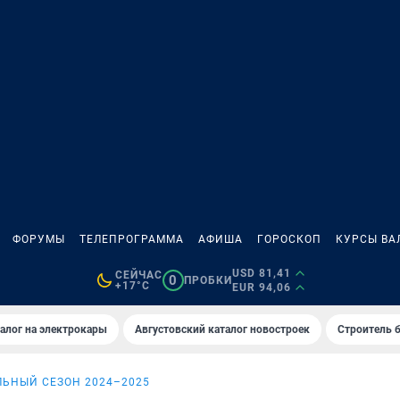
ФОРУМЫ
ТЕЛЕПРОГРАММА
АФИША
ГОРОСКОП
КУРСЫ ВА
USD 81,41
СЕЙЧАС
0
ПРОБКИ
+17°C
EUR 94,06
алог на электрокары
Августовский каталог новостроек
Строитель б
ЬНЫЙ СЕЗОН 2024–2025