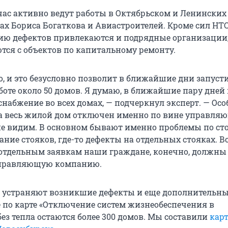
час активно ведут работы в Октябрьском и Ленинских
ах Бориса Богаткова и Авиастроителей. Кроме сил НТС
нию дефектов привлекаются и подрядные организации,
тся с объектов по капитальному ремонту.
, и это безусловно позволит в ближайшие дни запусти
аботе около 50 домов. Я думаю, в ближайшие пару дней
набжение во всех домах, — подчеркнул эксперт. — Осо
а весь жилой дом отключен именно по вине управля
е видим. В основном бывают именно проблемы по ст
ние стояков, где-то дефекты на отдельных стояках. В
о отдельным заявкам наши граждане, конечно, должны
управляющую компанию.
д устраняют возникшие дефекты и еще дополнительны
е по карте «Отключение систем жизнеобеспечения в
ез тепла остаются более 300 домов. Мы составили
кар