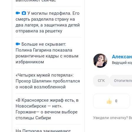
выполняют сейчас
У могилы педофила. Его
смерть разделила страну на
два лагеря, а защитника детей
отправила за решетку
Больше не скрывает:
Полина Гагарина показала
романтичные кадры с новым
Алексан
избранником
Ведущий ко
«Четырех мужей потеряла»:
Прохор Шаляпин проболтался
СГК
Отопител
о новой возлюбленной
«В Красноярске жираф есть, в
0
Новосибирске — нет».
Горожане— о вечном выборе
столицы Сибири
Увидели опечатку? В
На Петухова заканчивают