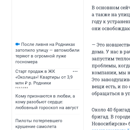
В основном сей
а также на улиц
году к устране
они освобождаю
— Это новшество
После ливня на Родниках
затопило улицу — автомобили
дома. У нас в р
теряют в огромной луже
запустим теплос
госномера
проблемы, когд
Старт продаж в ЖК
компании, мы н
«Околица»! Квартиры от 3,9
Это завоздушива
млн ₽ р. Родники
вещи есть, и п
обращаться в 
Кому признаются в любви, а
кому разобьют сердце:
любовный гороскоп на август
Около 40 брига
бригад. В город
Пилоты потерпевшего
Новосибирске» б
крушение самолета