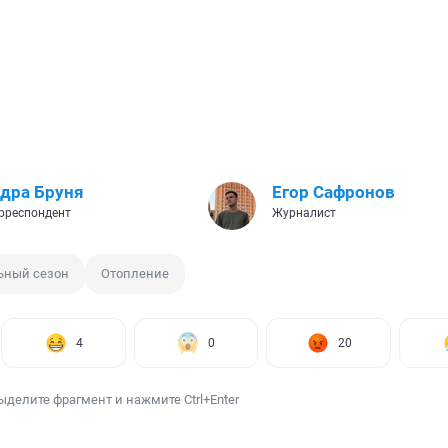
дра Бруня
Егор Сафронов
рреспондент
Журналист
ьный сезон
Отопление
4
0
20
ыделите фрагмент и нажмите Ctrl+Enter