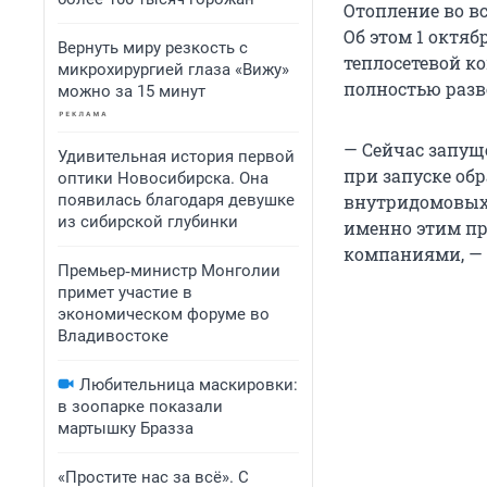
Отопление во в
Об этом 1 октя
Вернуть миру резкость с
теплосетевой к
микрохирургией глаза «Вижу»
полностью разве
можно за 15 минут
— Сейчас запуще
Удивительная история первой
при запуске обр
оптики Новосибирска. Она
появилась благодаря девушке
внутридомовых 
из сибирской глубинки
именно этим пр
компаниями, — 
Премьер‑министр Монголии
примет участие в
экономическом форуме во
Владивостоке
Любительница маскировки:
в зоопарке показали
мартышку Бразза
«Простите нас за всё». С