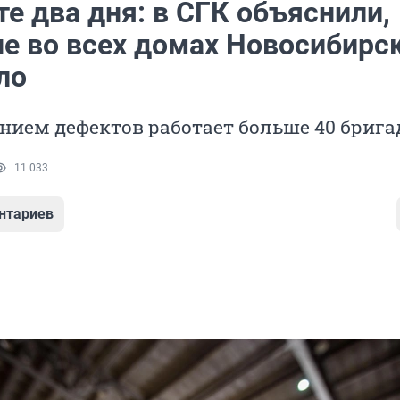
е два дня: в СГК объяснили,
не во всех домах Новосибирс
ло
нием дефектов работает больше 40 брига
11 033
нтариев