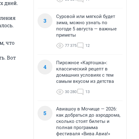
х дней.
Суровой или мягкой будет
пления
3
зима, можно узнать по
алось.
погоде 5 августа — важные
приметы
м, что
77 375
12
ь. Вот
Пирожное «Картошка»:
4
классический рецепт в
домашних условиях с тем
самым вкусом из детства
30 280
13
Авиашоу в Мочище — 2026:
5
как добраться до аэродрома,
сколько стоят билеты и
полная программа
фестиваля «Вива Авиа!»