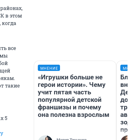
 районах,
К в этом
 когда
ть все
 мы
бой
МНЕНИЕ
МНЕНИ
ющей
«Игрушки больше не
Близн
оякам.
герои истории». Чему
внеза
от такие
учит пятая часть
Девам
популярной детской
допол
франшизы и почему
траты
она полезна взрослым
август
х 5
зодиа
прогн
ту
Мария Тищенко