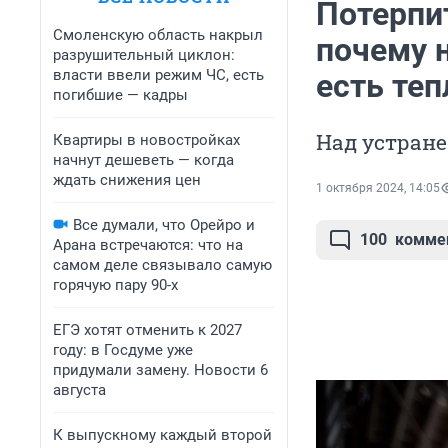
Потерпит
Смоленскую область накрыл
почему 
разрушительный циклон:
власти ввели режим ЧС, есть
есть теп
погибшие — кадры
Над устране
Квартиры в новостройках
начнут дешеветь — когда
ждать снижения цен
1 октября 2024, 14:05
Все думали, что Орейро и
100
комме
Арана встречаются: что на
самом деле связывало самую
горячую пару 90-х
ЕГЭ хотят отменить к 2027
году: в Госдуме уже
придумали замену. Новости 6
августа
К выпускному каждый второй