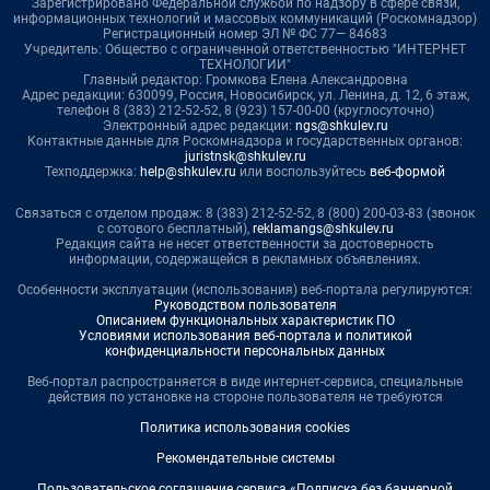
Зарегистрировано Федеральной службой по надзору в сфере связи,
информационных технологий и массовых коммуникаций (Роскомнадзор)
Регистрационный номер ЭЛ № ФС 77— 84683
Учредитель: Общество с ограниченной ответственностью "ИНТЕРНЕТ
ТЕХНОЛОГИИ"
Главный редактор: Громкова Елена Александровна
Адрес редакции: 630099, Россия, Новосибирск, ул. Ленина, д. 12, 6 этаж,
телефон 8 (383) 212-52-52, 8 (923) 157-00-00 (круглосуточно)
Электронный адрес редакции:
ngs@shkulev.ru
Контактные данные для Роскомнадзора и государственных органов:
juristnsk@shkulev.ru
Техподдержка:
help@shkulev.ru
или воспользуйтесь
веб-формой
Связаться с отделом продаж: 8 (383) 212-52-52, 8 (800) 200-03-83 (звонок
с сотового бесплатный),
reklamangs@shkulev.ru
Редакция сайта не несет ответственности за достоверность
информации, содержащейся в рекламных объявлениях.
Особенности эксплуатации (использования) веб-портала регулируются:
Руководством пользователя
Описанием функциональных характеристик ПО
Условиями использования веб-портала и политикой
конфиденциальности персональных данных
Веб-портал распространяется в виде интернет-сервиса, специальные
действия по установке на стороне пользователя не требуются
Политика использования cookies
Рекомендательные системы
Пользовательское соглашение сервиса «Подписка без баннерной