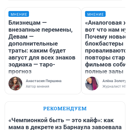
МНЕНИЕ
МНЕНИЕ
Близнецам —
«Аналоговая ж
внезапные перемены,
вот что нам ну
Девам —
Почему новые
дополнительные
блокбастеры
траты: каким будет
проваливаются,
август для всех знаков
повторы стары
зодиака — таро-
фильмов соби
прогноз
полные залы
Анастасия Першина
Алёна Золотух
Автор мнения
Журналист НГС
РЕКОМЕНДУЕМ
«Чемпионкой быть — это кайф»: как
мама в декрете из Барнаула завоевала