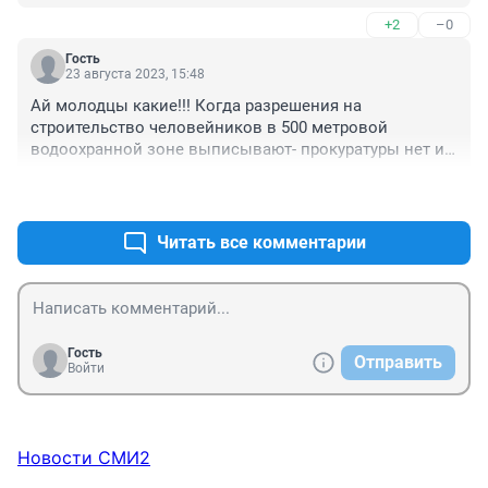
нормально считается да? Какой-то дурдом!
деньги Москвой! Лихие 90-е, всё растворилось по 
+2
–0
карманам чинуш, а нынче дети оказались крайними. 

Пишем всем, снимаем репортажи в Прецеденте, 
Гость
23 августа 2023, 15:48
сегодня заявление на имя Бучмана с подписями 
жителей зарегистрировали в облпрокуратуре.
Ай молодцы какие!!! Когда разрешения на 
строительство человейников в 500 метровой 
водоохранной зоне выписывают- прокуратуры нет и 
никому нет дела! Здоровско!
+3
–0
Читать все комментарии
Гость
Отправить
Войти
Новости СМИ2