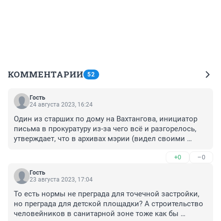
КОММЕНТАРИИ
52
Гость
24 августа 2023, 16:24
Один из старших по дому на Вахтангова, инициатор 
письма в прокуратуру из-за чего всё и разгорелось, 
утверждает, что в архивах мэрии (видел своими 
глазами) есть согласительные документы о 
+0
–0
строительстве домов около этой подстанции с её 
переносом в промышленный район шлюза 
Гость
(примерно где сейчас стоит Леруа мерлен). Есть 
23 августа 2023, 17:04
утверждённый высокими чинами проектплан 
То есть нормы не преграда для точечной застройки, 
размещения на территории, занимаемой 
но преграда для детской площадки? А строительство 
электроподстанцией, детских спортивных и игровых 
человейников в санитарной зоне тоже как бы 
площадок. Более того, на перенос были выделены 