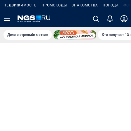
НЕДВИЖИМОСТЬ
ПРОМОКОДЫ
ЗНАКОМСТВА
ПОГОДА
ФО
Дело о стрельбе в отеле
Кто получает 13-