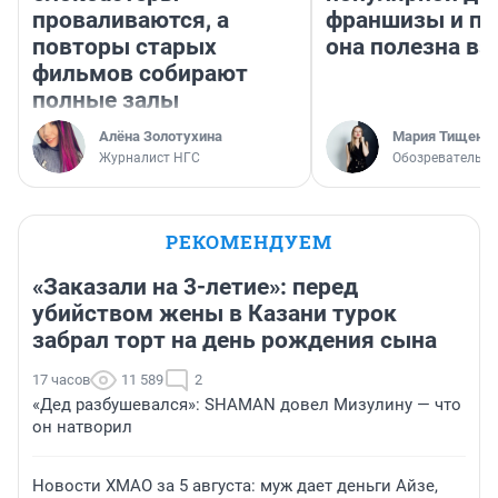
проваливаются, а
франшизы и п
повторы старых
она полезна в
фильмов собирают
полные залы
Алёна Золотухина
Мария Тищенк
Журналист НГС
Обозреватель
РЕКОМЕНДУЕМ
«Заказали на 3-летие»: перед
убийством жены в Казани турок
забрал торт на день рождения сына
17 часов
11 589
2
«Дед разбушевался»: SHAMAN довел Мизулину — что
он натворил
Новости ХМАО за 5 августа: муж дает деньги Айзе,