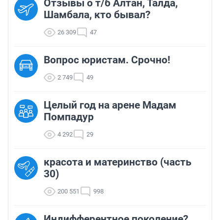
Отзывы о т/б Алтан, Талда,
Шамбала, кто бывал?
26 309
47
Вопрос юристам. Срочно!
2 749
49
Целый год на арене Мадам
Помпадур
4 292
29
красота и материнство (часть
30)
200 551
998
Индифферентное поколение?