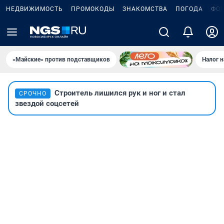
НЕДВИЖИМОСТЬ
ПРОМОКОДЫ
ЗНАКОМСТВА
ПОГОДА
ФО
«Майские» против подставщиков
Налог 
Строитель лишился рук и ног и стал
СРОЧНО
звездой соцсетей