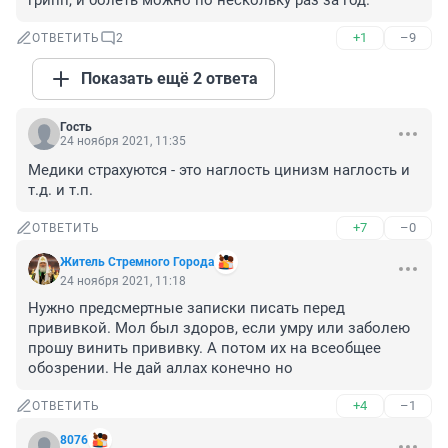
грипп, и болеть можно по нескольку раз за год.
+1
–9
ОТВЕТИТЬ
2
Показать ещё 2 ответа
Гость
24 ноября 2021, 11:35
Медики страхуются - это наглость цинизм наглость и 
т.д. и т.п.
+7
–0
ОТВЕТИТЬ
Житель Стремного Города
24 ноября 2021, 11:18
Нужно предсмертные записки писать перед 
прививкой. Мол был здоров, если умру или заболею 
прошу винить прививку. А потом их на всеобщее 
обозрении. Не дай аллах конечно но
+4
–1
ОТВЕТИТЬ
8076