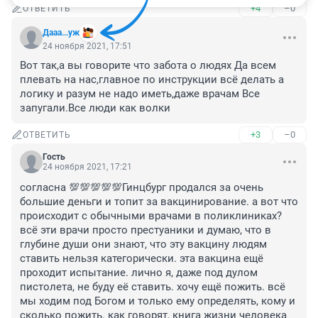
+4
–0
ОТВЕТИТЬ
Дааа...уж
24 ноября 2021, 17:51
Вот так,а вы говорите что забота о людях Да всем 
плевать на нас,главное по инструкции всё делать а 
логику и разум не надо иметь,даже врачам Все 
запугали.Все люди как волки
+3
–0
ОТВЕТИТЬ
Гость
24 ноября 2021, 17:21
согласна 💯💯💯💯💯Гинцбург продался за очень 
большие деньги и топит за вакцинирование. а вот что 
происходит с обычными врачами в поликлиниках? 
всё эти врачи просто престуаники и думаю, что в 
глубине души они знают, что эту вакцину людям 
ставить нельзя категорически. эта вакцина ещё 
проходит испытание. лично я, даже под дулом 
пистолета, не буду её ставить. хочу ещё пожить. всё 
мы ходим под Богом и только ему определять, кому и 
сколько пожить. как говорят, книга жизни человека 