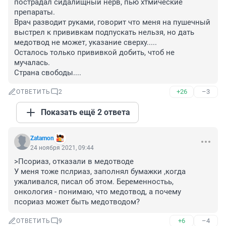
пострадал сидалищный нерв, пью хтмические 
препараты.

Врач разводит руками, говорит что меня на пушечный 
выстрел к прививкам подпускать нельзя, но дать 
медотвод не может, указание сверху.....

Осталось только прививкой добить, чтоб не 
мучалась.

Страна свободы....
+26
–3
ОТВЕТИТЬ
2
Показать ещё 2 ответа
Zatamon
24 ноября 2021, 09:44
>Псориаз, отказали в медотводе

У меня тоже пслриаз, заполнял бумажки ,когда 
ужаливался, писал об этом. Беременностьь, 
онкология - понимаю, что медотвод, а почему 
псориаз может быть медотводом?
+6
–4
ОТВЕТИТЬ
9