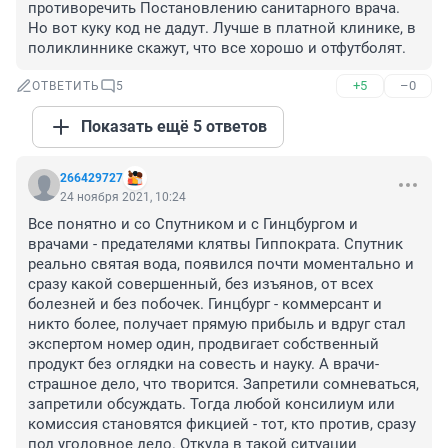
противоречить Постановлению санитарного врача. 
Но вот куку код не дадут. Лучше в платной клинике, в 
поликлиннике скажут, что все хорошо и отфутболят.
+5
–0
ОТВЕТИТЬ
5
Показать ещё 5 ответов
266429727
24 ноября 2021, 10:24
Все понятно и со Спутником и с Гинцбургом и 
врачами - предателями клятвы Гиппократа. Спутник 
реально святая вода, появился почти моментально и 
сразу какой совершенный, без изъянов, от всех 
болезней и без побочек. Гинцбург - коммерсант и 
никто более, получает прямую прибыль и вдруг стал 
экспертом номер один, продвигает собственный 
продукт без оглядки на совесть и науку. А врачи- 
страшное дело, что творится. Запретили сомневаться, 
запретили обсуждать. Тогда любой консилиум или 
комиссия становятся фикцией - тот, кто против, сразу 
под уголовное дело. Откуда в такой ситуации 