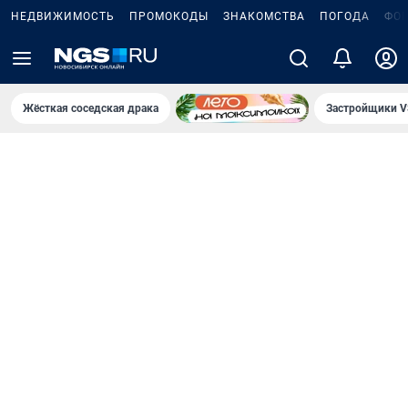
НЕДВИЖИМОСТЬ
ПРОМОКОДЫ
ЗНАКОМСТВА
ПОГОДА
ФО
Жёсткая соседская драка
Застройщики V