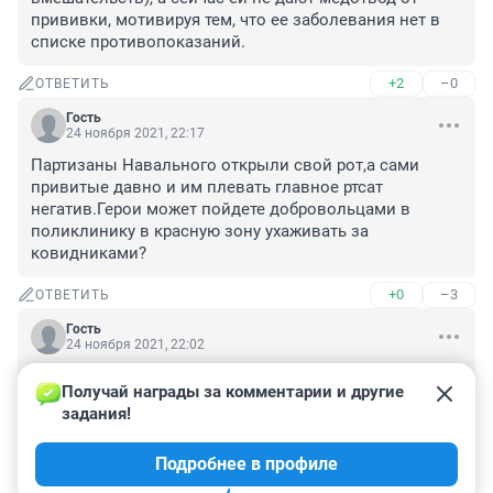
прививки, мотивируя тем, что ее заболевания нет в 
списке противопоказаний.
+2
–0
ОТВЕТИТЬ
Гость
24 ноября 2021, 22:17
Партизаны Навального открыли свой рот,а сами 
привитые давно и им плевать главное ртсат 
негатив.Герои может пойдете добровольцами в 
поликлинику в красную зону ухаживать за 
ковидниками?
+0
–3
ОТВЕТИТЬ
Гость
24 ноября 2021, 22:02
Да им просто надо срочно реализовать свою 
Получай награды за комментарии и другие 
вакцину, у которой срок годности заканчивается вот и 
задания!
все. И им совершенно плевать, сколько народу от нее 
помрёт. Планета все равно перенаселена, подумаешь 
Подробнее в профиле
сотня другая умрет.