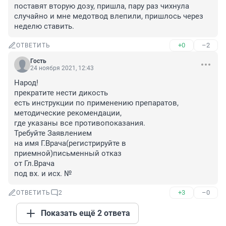
поставят вторую дозу, пришла, пару раз чихнула 
случайно и мне медотвод влепили, пришлось через 
неделю ставить.
+0
–2
ОТВЕТИТЬ
Гость
24 ноября 2021, 12:43
Народ!

прекратите нести дикость

есть инструкции по применению препаратов,

методические рекомендации,

где указаны все противопоказания.

Требуйте Заявлением

на имя Г.Врача(регистрируйте в 
приемной)письменный отказ

от Гл.Врача

под вх. и исх. №
+3
–0
ОТВЕТИТЬ
2
Показать ещё 2 ответа