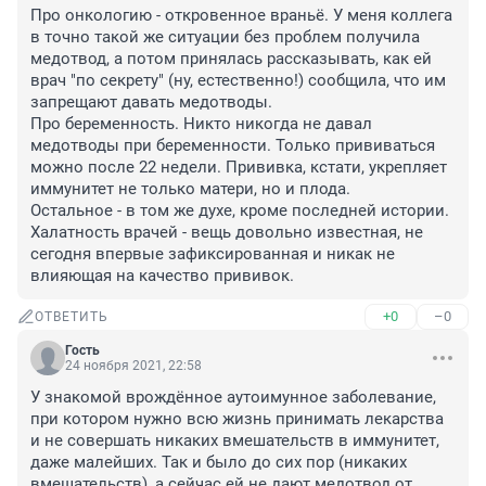
Про онкологию - откровенное враньё. У меня коллега 
в точно такой же ситуации без проблем получила 
медотвод, а потом принялась рассказывать, как ей 
врач "по секрету" (ну, естественно!) сообщила, что им 
запрещают давать медотводы.

Про беременность. Никто никогда не давал 
медотводы при беременности. Только прививаться 
можно после 22 недели. Прививка, кстати, укрепляет 
иммунитет не только матери, но и плода.

Остальное - в том же духе, кроме последней истории. 
Халатность врачей - вещь довольно известная, не 
сегодня впервые зафиксированная и никак не 
влияющая на качество прививок.
+0
–0
ОТВЕТИТЬ
Гость
24 ноября 2021, 22:58
У знакомой врождённое аутоимунное заболевание, 
при котором нужно всю жизнь принимать лекарства 
и не совершать никаких вмешательств в иммунитет, 
даже малейших. Так и было до сих пор (никаких 
вмешательств), а сейчас ей не дают медотвод от 