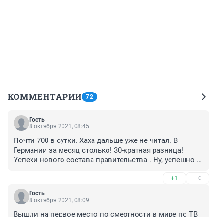
КОММЕНТАРИИ
72
Гость
8 октября 2021, 08:45
Почти 700 в сутки. Хаха дальше уже не читал. В 
Германии за месяц столько! 30-кратная разница! 
Успехи нового состава правительства . Ну, успешно 
же, по телеку только об этом и говорят, что всё круто , 
+1
–0
круче чем где-либо. Конверт Пандоры вскрыл 
преступления кого-угодно, кроме российских 
Гость
преступников. Ни одного из России не назвали по ТВ. 
8 октября 2021, 08:09
По телеку так сказали, там только правду говорят, по 
Вышли на первое место по смертности в мире по ТВ 