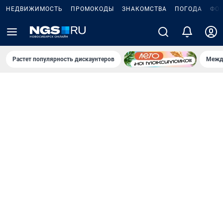
НЕДВИЖИМОСТЬ
ПРОМОКОДЫ
ЗНАКОМСТВА
ПОГОДА
ФО
Растет популярность дискаунтеров
Межд