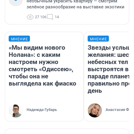
необычным украсить квартиру — смотрим
зелёное разнообразие на выставке экзотики
27 106
14
МНЕНИЕ
МНЕНИЕ
«Мы видим нового
Звезды услыш
Нолана»: с каким
желания: шест
настроем нужно
небесных тел
смотреть «Одиссею»,
выстроятся в 
чтобы она не
параде планет 
выглядела как фиаско
правильно про
день
Надежда Губарь
Анастасия Фил