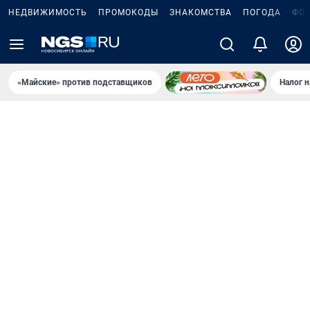
НЕДВИЖИМОСТЬ
ПРОМОКОДЫ
ЗНАКОМСТВА
ПОГОДА
ФО
«Майские» против подставщиков
Налог 