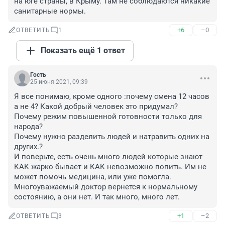
на юге страны, в Крыму. Там не соблюдаются никакие 
санитарные нормы.
+6
–0
ОТВЕТИТЬ
1
Показать ещё 1 ответ
Гость
25 июня 2021, 09:39
Я все понимаю, кроме одного :почему смена 12 часов 
а не 4? Какой добрый человек это придумал? 

Почему режим повышенной готовности только для 
народа? 

Почему нужно разделить людей и натравить одних на 
других.? 

И поверьте, есть очень много людей которые знают 
КАК жарко бывает и КАК невозможно попить. Им не 
может помочь медицина, или уже помогла. 
Многоуважаемый доктор вернется к нормальному 
состоянию, а они нет. И так много, много лет.
+1
–2
ОТВЕТИТЬ
3