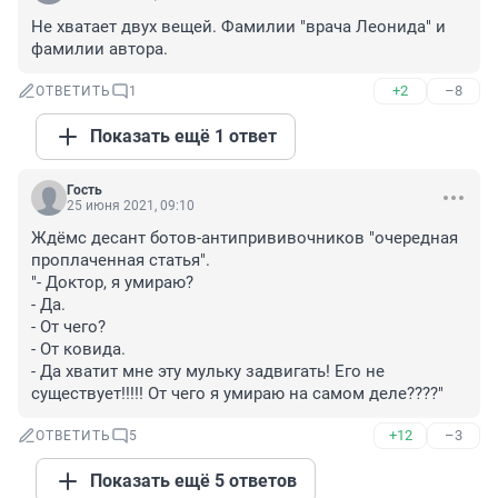
Не хватает двух вещей. Фамилии "врача Леонида" и 
фамилии автора.
+2
–8
ОТВЕТИТЬ
1
Показать ещё 1 ответ
Гость
25 июня 2021, 09:10
Ждёмс десант ботов-антипрививочников "очередная 
проплаченная статья". 

"- Доктор, я умираю?

- Да.

- От чего?

- От ковида.

- Да хватит мне эту мульку задвигать! Его не 
существует!!!!! От чего я умираю на самом деле????"
+12
–3
ОТВЕТИТЬ
5
Показать ещё 5 ответов