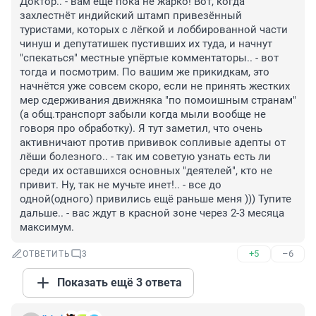
Доктор.. - вам ещё пока не жарко! Вот, когда 
захлестнёт индийский штамп привезённый 
туристами, которых с лёгкой и лоббированной части 
чинуш и депутатишек пустивших их туда, и начнут 
"спекаться" местные упёртые комментаторы.. - вот 
тогда и посмотрим. По вашим же прикидкам, это 
начнётся уже совсем скоро, если не принять жестких 
мер сдерживания движняка "по помоишным странам"
(а общ.транспорт забыли когда мыли вообще не 
говоря про обработку). Я тут заметил, что очень 
активничают против прививок сопливые адепты от 
лёши болезного.. - так им советую узнать есть ли 
среди их оставшихся основных "деятелей", кто не 
привит. Ну, так не мучьте инет!.. - все до 
одной(одного) привились ещё раньше меня ))) Тупите 
дальше.. - вас ждут в красной зоне через 2-3 месяца 
максимум.
+5
–6
ОТВЕТИТЬ
3
Показать ещё 3 ответа