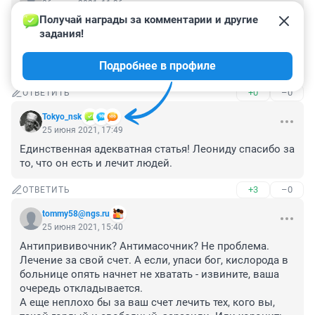
26 июня 2021, 11:36
Получай награды за комментарии и другие 
Даже не удивляюсь, что много заражается в Питере. 
задания!
Маски там не носят, и никто не требует их ношения, а 
в ОТ народу полно.

Подробнее в профиле
Ну а по поводу жарко в 31, это только кажется.
+0
–0
ОТВЕТИТЬ
Tokyo_nsk
25 июня 2021, 17:49
Единственная адекватная статья! Леониду спасибо за 
то, что он есть и лечит людей.
+3
–0
ОТВЕТИТЬ
tommy58@ngs.ru
25 июня 2021, 15:40
Антипрививочник? Антимасочник? Не проблема.

Лечение за свой счет. А если, упаси бог, кислорода в 
больнице опять начнет не хватать - извините, ваша 
очередь откладывается.

А еще неплохо бы за ваш счет лечить тех, кого вы, 