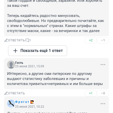
такой гордый и свободный, заразили. Или хоронить 
за ваш счет.

Теперь кидайтесь радостно минусовать, 
свободолюбивые. Но предварительно почитайте, как 
с этим в "нормальных" странах. Какие штрафы за 
отсутствие маски, какие - за вечеринки и так далее
+2
–1
ОТВЕТИТЬ
1
Показать ещё 1 ответ
Гость
25 июня 2021, 15:09
ИНтересно, а другие сми питерские по другому 
выдают статистику заболевших и причины и 
количетсва привитых=непривиых и им больше веры
+1
–0
ОТВЕТИТЬ
Ф р е г а т
25 июня 2021, 10:22