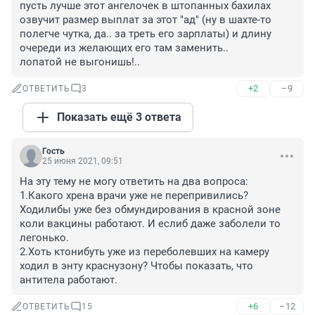
пусть лучше этот ангелочек в штопанных бахилах 
озвучит размер выплат за этот "ад" (ну в шахте-то 
полегче чутка, да.. за треть его зарплаты) и длину 
очереди из желающих его там заменить..

лопатой не выгонишь!..
+2
–9
ОТВЕТИТЬ
3
Показать ещё 3 ответа
Гость
25 июня 2021, 09:51
На эту тему не могу ответить на два вопроса:

1.Какого хрена врачи уже не перепривились? 
Ходилибы уже без обмундирования в красной зоне 
коли вакцины работают. И еслиб даже заболели то 
легонько.

2.Хоть ктонибуть уже из переболевших на камеру 
ходил в энту краснузону? Чтобы показать, что 
антитела работают.
+6
–12
ОТВЕТИТЬ
15