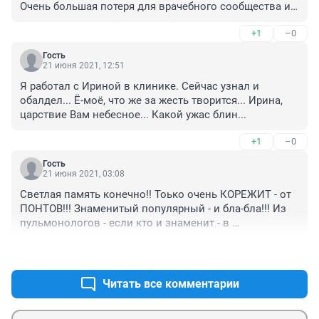
Очень большая потеря для врачебного сообщества и 
пациентов. Совсем недавно виделись, прошла 
+1
–0
обследование, и нужно было попасть на повторный 
приём.... 

Гость
К сожалению, таких врачей сейчас мало. Всем 
21 июня 2021, 12:51
сердцем любящих свою работа.
Я работал с Ириной в клинике. Сейчас узнал и 
обалдел... Ё-моё, что же за жесть творится... Ирина, 
царствие Вам небесное... Какой ужас блин...
+1
–0
Гость
21 июня 2021, 03:08
Светлая память конечно!! Тоько очень КОРЕЖИТ - от 
ПОНТОВ!!! Знаменитый популярный - и бла-бла!!! Из 
пульмонологов - если кто и знаменит - в 
новосибирске - это член-корреспондент академии 
+0
–0
мед. наук - Сергей Михайлович Гавалов!!! Между 
прочим почетный академик - нескольких 
международных ......
Читать все комментарии