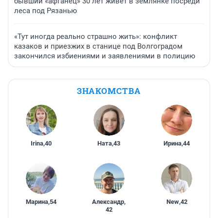
бывший «афганец» 30 лет живет в землянке посреди
леса под Рязанью
«Тут иногда реально страшно жить»: конфликт
казаков и приезжих в станице под Волгоградом
закончился избиениями и заявлениями в полицию
ЗНАКОМСТВА
Irina
,
40
Ната
,
43
Ирина
,
44
Марина
,
54
Александр
,
New
,
42
42