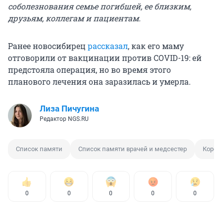
соболезнования семье погибшей, ее близким,
друзьям, коллегам и пациентам.
Ранее новосибирец
рассказал
, как его маму
отговорили от вакцинации против COVID-19: ей
предстояла операция, но во время этого
планового лечения она заразилась и умерла.
Лиза Пичугина
Редактор NGS.RU
Список памяти
Список памяти врачей и медсестер
Корон
0
0
0
0
0