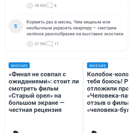
28 920
8
Кормить раз в месяц. Чем хищным или
5
необычным украсить квартиру — смотрим
зелёное разнообразие на выставке экзотики
27 392
17
МНЕНИЕ
МНЕНИЕ
«Финал не совпал с
Колобок-колобо
ожиданиями»: стоит ли
тебя боюсь! Ра
смотреть фильм
отложили прок
«Старый орел» на
«Человека-пау
большом экране —
отзыв о фильм
честная рецензия
«человека-бул