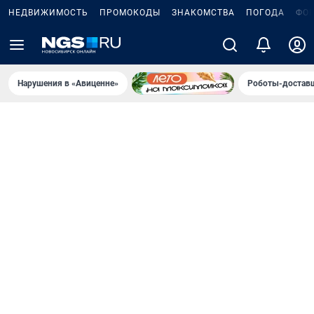
НЕДВИЖИМОСТЬ
ПРОМОКОДЫ
ЗНАКОМСТВА
ПОГОДА
ФО
Нарушения в «Авиценне»
Роботы-доставщ