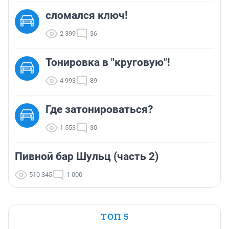
сломался ключ!
2 399
36
Тонировка в "круговую"!
4 993
89
Где затонироваться?
1 553
30
Пивной бар Шульц (часть 2)
510 345
1 000
ТОП 5