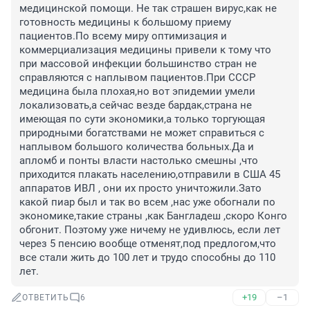
медицинской помощи. Не так страшен вирус,как не 
готовность медицины к большому приему 
пациентов.По всему миру оптимизация и 
коммерциализация медицины привели к тому что 
при массовой инфекции большинство стран не 
справляются с наплывом пациентов.При СССР 
медицина была плохая,но вот эпидемии умели 
локализовать,а сейчас везде бардак,страна не 
имеющая по сути экономики,а только торгующая 
природными богатствами не может справиться с 
наплывом большого количества больных.Да и 
апломб и понты власти настолько смешны ,что 
приходится плакать населению,отправили в США 45 
аппаратов ИВЛ , они их просто уничтожили.Зато 
какой пиар был и так во всем ,нас уже обогнали по 
экономике,такие страны ,как Бангладеш ,скоро Конго 
обгонит. Поэтому уже ничему не удивлюсь, если лет 
через 5 пенсию вообще отменят,под предлогом,что 
все стали жить до 100 лет и трудо способны до 110 
лет.
+19
–1
ОТВЕТИТЬ
6