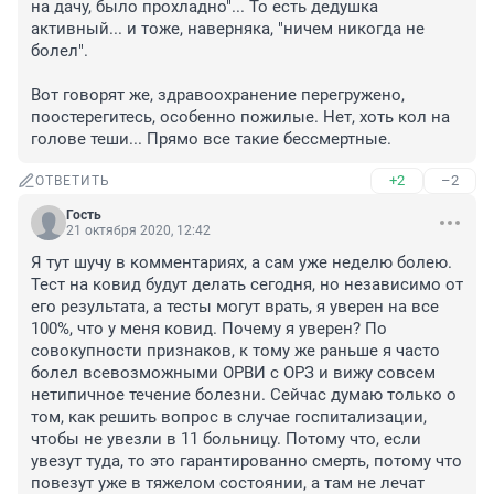
на дачу, было прохладно"... То есть дедушка 
активный... и тоже, наверняка, "ничем никогда не 
болел".

Вот говорят же, здравоохранение перегружено, 
поостерегитесь, особенно пожилые. Нет, хоть кол на 
голове теши... Прямо все такие бессмертные.
+2
–2
ОТВЕТИТЬ
Гость
21 октября 2020, 12:42
Я тут шучу в комментариях, а сам уже неделю болею. 
Тест на ковид будут делать сегодня, но независимо от 
его результата, а тесты могут врать, я уверен на все 
100%, что у меня ковид. Почему я уверен? По 
совокупности признаков, к тому же раньше я часто 
болел всевозможными ОРВИ с ОРЗ и вижу совсем 
нетипичное течение болезни. Сейчас думаю только о 
том, как решить вопрос в случае госпитализации, 
чтобы не увезли в 11 больницу. Потому что, если 
увезут туда, то это гарантированно смерть, потому что 
повезут уже в тяжелом состоянии, а там не лечат 