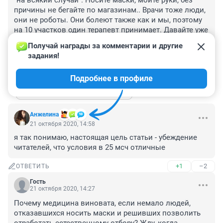
"на всякий случай". Носите маски, мойте руки, без 
причины не бегайте по магазинам.. Врачи тоже люди, 
они не роботы. Они болеют также как и мы, поэтому 
на 10 участков один терапевт принимает. Давайте уже 
научимся быть дисциплинировснными, хотя бы во 
Получай награды за комментарии и другие 
время эпидемии.
задания!
+1
–1
ОТВЕТИТЬ
1
Подробнее в профиле
Показать ещё 1 ответ
Анжелина
21 октября 2020, 14:58
я так понимаю, настоящая цель статьи - убеждение 
читателей, что условия в 25 мсч отличные
+1
–2
ОТВЕТИТЬ
Гость
21 октября 2020, 14:27
Почему медицина виновата, если немало людей, 
отказавшихся носить маски и решивших позволить 