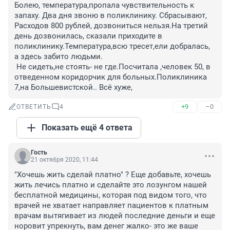
Болею, температура,пропала чувствительность к 
запаху. Два дня звоню в поликлинику. Сбрасывают, 
Расходов 800 рублей, дозвониться нельзя.На третий 
день дозвонилась, сказали приходите в 
поликлинику.Температура,всю тресет,ели добралась, 
а здесь забито людьми.

 Не сидеть,не стоять- не где.Посчитала ,человек 50, в 
отведенном коридорчик для больных.Поликлиника 
7,на Большевистской.. Всё хуже,
+9
–0
ОТВЕТИТЬ
4
Показать ещё 4 ответа
Гость
21 октября 2020, 11:44
"Хочешь жить сделай платно" ? Еще добавьте, хочешь 
жить лечись платно и сделайте это лозунгом нашей 
бесплатной медицины, которая под видом того, что 
врачей не хватает направляет пациентов к платным 
врачам вытягивает из людей последние деньги и еще 
норовит упрекнуть, вам денег жалко- это же ваше 