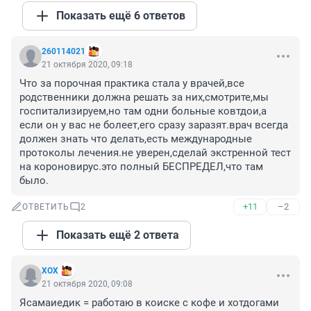
Показать ещё 6 ответов
260114021
21 октября 2020, 09:18
Что за порочная практика стала у врачей,все 
родственники должна решать за них,смотрите,мы 
госпитализируем,но там одни больные ковтдои,а 
если он у вас не болеет,его сразу заразят.врач всегда 
должен знать что делать,есть международные 
протоколы лечения.не уверен,сделай экстренной тест 
на короновирус.это полный БЕСПРЕДЕЛ,что там 
было.
+11
–2
ОТВЕТИТЬ
2
Показать ещё 2 ответа
XOX
21 октября 2020, 09:08
Ясамаиедик = работаю в коиске с кофе и хотдогами 