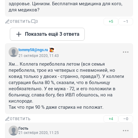
здоровье. Цинизм. Бесплатная медицина для кого, 
для медиков?
+5
–1
ОТВЕТИТЬ
3
Показать ещё 3 ответа
tommy58@ngs.ru
21 октября 2020, 11:43
Хм... Коллега переболела летом (вся семья 
переболела, трое из четверых с пневмонией, но 
ковид только у двоих - странно, правда?). У коллеги 
сатурация была 80 %, сказали, что в больницу 
необязательно. У ее мужа - 72, и его положили в 
больницу, слава богу, без ИВЛ обошлось, но на 
кислороде.

Так что при 90 % даже старика не положат.
+4
–0
ОТВЕТИТЬ
Гость
21 октября 2020, 11:25