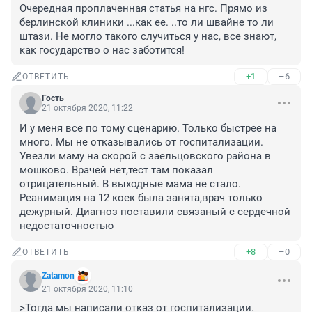
Очередная проплаченная статья на нгс. Прямо из 
берлинской клиники ...как ее. ..то ли швайне то ли 
штази. Не могло такого случиться у нас, все знают, 
как государство о нас заботится!
+1
–6
ОТВЕТИТЬ
Гость
21 октября 2020, 11:22
И у меня все по тому сценарию. Только быстрее на 
много. Мы не отказывались от госпитализации. 
Увезли маму на скорой с заельцовского района в 
мошково. Врачей нет,тест там показал 
отрицательный. В выходные мама не стало. 
Реанимация на 12 коек была занята,врач только 
дежурный. Диагноз поставили связаный с сердечной 
недостаточностью
+8
–0
ОТВЕТИТЬ
Zatamon
21 октября 2020, 11:10
>Тогда мы написали отказ от госпитализации.
