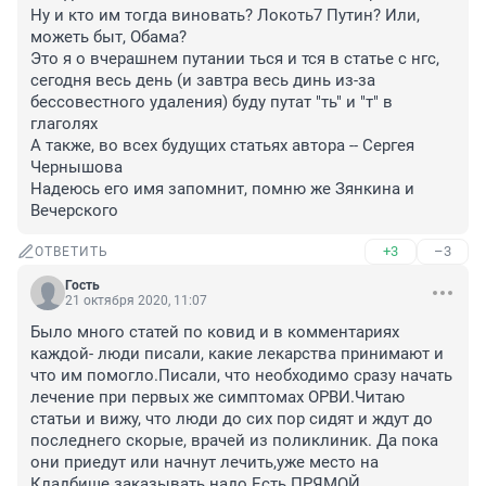
Ну и кто им тогда виновать? Локоть7 Путин? Или, 
можеть быт, Обама?

Это я о вчерашнем путании ться и тся в статье с нгс, 
сегодня весь день (и завтра весь динь из-за 
бессовестного удаления) буду путат "ть" и "т" в 
глаголях

А также, во всех будущих статьях автора -- Сергея 
Чернышова

Надеюсь его имя запомнит, помню же Зянкина и 
Вечерского
+3
–3
ОТВЕТИТЬ
Гость
21 октября 2020, 11:07
Было много статей по ковид и в комментариях 
каждой- люди писали, какие лекарства принимают и 
что им помогло.Писали, что необходимо сразу начать 
лечение при первых же симптомах ОРВИ.Читаю 
статьи и вижу, что люди до сих пор сидят и ждут до 
последнего скорые, врачей из поликлиник. Да пока 
они приедут или начнут лечить,уже место на 
Кладбище заказывать надо.Есть ПРЯМОЙ 