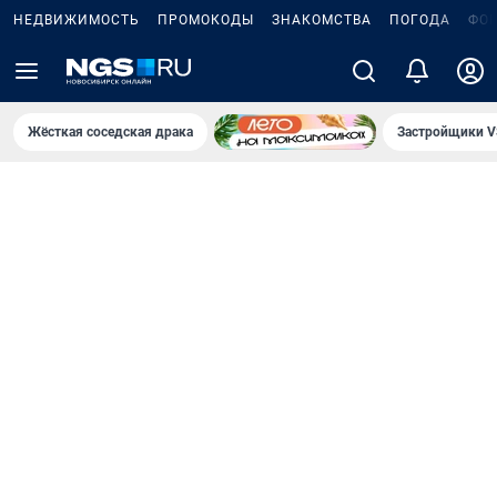
НЕДВИЖИМОСТЬ
ПРОМОКОДЫ
ЗНАКОМСТВА
ПОГОДА
ФО
Жёсткая соседская драка
Застройщики V