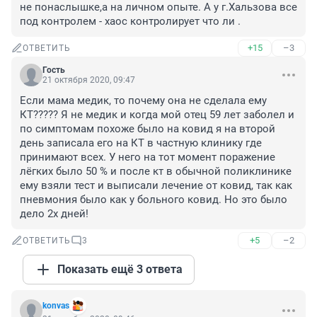
не понаслышке,а на личном опыте. А у г.Хальзова все 
под контролем - хаос контролирует что ли .
+15
–3
ОТВЕТИТЬ
Гость
21 октября 2020, 09:47
Если мама медик, то почему она не сделала ему 
КТ????? Я не медик и когда мой отец 59 лет заболел и 
по симптомам похоже было на ковид я на второй 
день записала его на КТ в частную клинику где 
принимают всех. У него на тот момент поражение 
лёгких было 50 % и после кт в обычной поликлинике 
ему взяли тест и выписали лечение от ковид, так как 
пневмония было как у больного ковид. Но это было 
дело 2х дней!
+5
–2
ОТВЕТИТЬ
3
Показать ещё 3 ответа
konvas