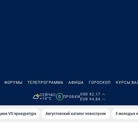
ФОРУМЫ
ТЕЛЕПРОГРАММА
АФИША
ГОРОСКОП
КУРСЫ ВА
USD 82,17
СЕЙЧАС
0
ПРОБКИ
+14°C
EUR 94,84
ики VS прокуратура
Августовский каталог новостроек
5 молодых н