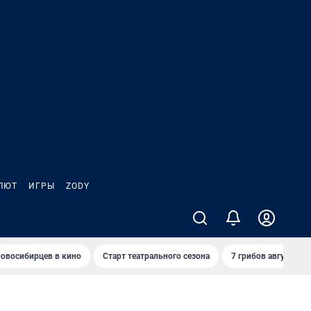
ЛЮТ
ИГРЫ
ZODY
овосибирцев в кино
Старт театрального сезона
7 грибов августа