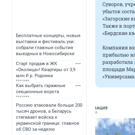
Суворов, учр
убыток сост
«Загорские к
Также в порт
«Бердские кв
Бесплатные концерты, новые
выставки и фестиваль ухи:
Компания вхо
собрали главные события
выходных в Новосибирске
прибылью на 
разработала
Старт продаж в ЖК
площади Мар
«Околица»! Квартиры от 3,9
млн ₽ р. Родники
«Универсама
Как выбрать гаражные
секционные ворота
Россию атаковали больше 200
тысяч дронов, а Беларусь
стягивает войска к
украинской границе: главное
об СВО за неделю