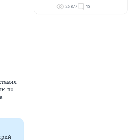
26 877
13
ставил
ты по
а
итрий