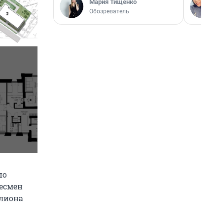
Мария Тищенко
Обозреватель
по
несмен
ллиона