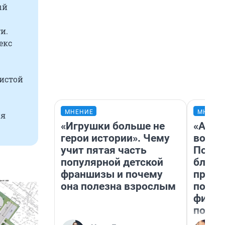
ый
и.
екс
чистой
МНЕНИЕ
МНЕНИ
ия
«Игрушки больше не
«Анал
герои истории». Чему
вот ч
учит пятая часть
Почем
популярной детской
блокб
франшизы и почему
прова
она полезна взрослым
повто
фильм
полны