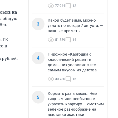
77 944
12
омов на
на общую
Какой будет зима, можно
3
бль.
узнать по погоде 7 августа, —
важные приметы
в ГК
51 889
14
то в
Пирожное «Картошка»:
4
 рублей.
классический рецепт в
домашних условиях с тем
самым вкусом из детства
30 780
15
Кормить раз в месяц. Чем
5
хищным или необычным
украсить квартиру — смотрим
зелёное разнообразие на
выставке экзотики