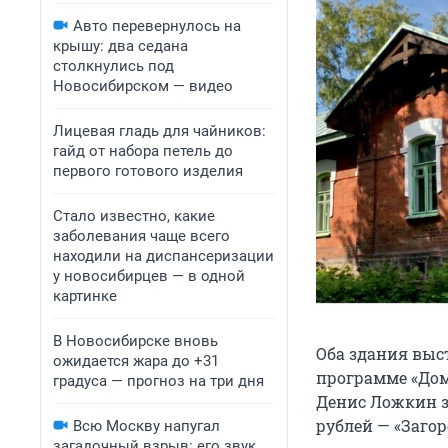
Авто перевернулось на
крышу: два седана
столкнулись под
Новосибирском — видео
Лицевая гладь для чайников:
гайд от набора петель до
первого готового изделия
Стало известно, какие
заболевания чаще всего
находили на диспансеризации
у новосибирцев — в одной
картинке
В Новосибирске вновь
Оба здания выст
ожидается жара до +31
программе «Дом
градуса — прогноз на три дня
Денис Ложкин за
рублей — «Загор
Всю Москву напугал
загадочный взрыв: его звук