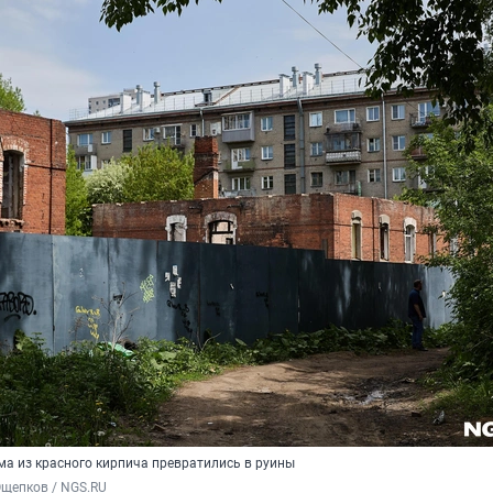
ма из красного кирпича превратились в руины
Ощепков / NGS.RU