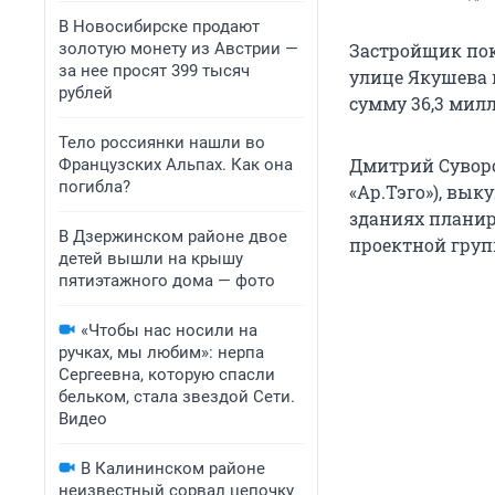
В Новосибирске продают
золотую монету из Австрии —
Застройщик пок
за нее просят 399 тысяч
улице Якушева 
рублей
сумму 36,3 милл
Тело россиянки нашли во
Дмитрий Суворо
Французских Альпах. Как она
погибла?
«Ар.Тэго»), вык
зданиях планир
В Дзержинском районе двое
проектной груп
детей вышли на крышу
пятиэтажного дома — фото
«Чтобы нас носили на
ручках, мы любим»: нерпа
Сергеевна, которую спасли
бельком, стала звездой Сети.
Видео
В Калининском районе
неизвестный сорвал цепочку