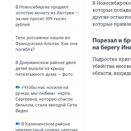
В Новосибирско
В Новосибирске продают
которые попада
золотую монету из Австрии —
другие остаются
за нее просят 399 тысяч
которые привле
рублей
Тело россиянки нашли во
Порезал и бр
Французских Альпах. Как она
на берегу Ин
погибла?
Подростка приг
В Дзержинском районе двое
убийства несов
детей вышли на крышу
области, инцид
пятиэтажного дома — фото
«Чтобы нас носили на
ручках, мы любим»: нерпа
Сергеевна, которую спасли
бельком, стала звездой Сети.
Видео
В Калининском районе
неизвестный сорвал цепочку