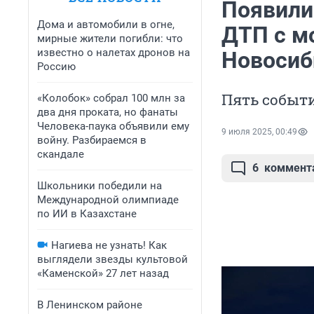
Появили
Дома и автомобили в огне,
ДТП с м
мирные жители погибли: что
известно о налетах дронов на
Новосиб
Россию
Пять событи
«Колобок» собрал 100 млн за
два дня проката, но фанаты
Человека-паука объявили ему
9 июля 2025, 00:49
войну. Разбираемся в
скандале
6
коммент
Школьники победили на
Международной олимпиаде
по ИИ в Казахстане
Нагиева не узнать! Как
выглядели звезды культовой
«Каменской» 27 лет назад
В Ленинском районе