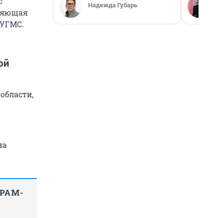
с
Надежда Губарь
лняющая
 УГМС.
ой
области,
на
ГРАМ-