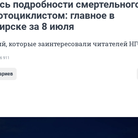
сь подробности смертельног
отоциклистом: главное в
ирске за 8 июля
й, которые заинтересовали читателей Н
6 911
ариев