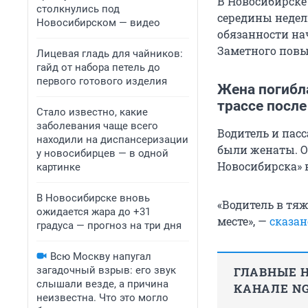
В Новосибирск
столкнулись под
середины недел
Новосибирском — видео
обязанности на
Заметного повы
Лицевая гладь для чайников:
гайд от набора петель до
первого готового изделия
Жена погибла
трассе после
Стало известно, какие
заболевания чаще всего
Водитель и пас
находили на диспансеризации
были женаты. О
у новосибирцев — в одной
Новосибирска» в
картинке
В Новосибирске вновь
«Водитель в тя
ожидается жара до +31
месте», —
сказа
градуса — прогноз на три дня
Всю Москву напугал
загадочный взрыв: его звук
ГЛАВНЫЕ Н
слышали везде, а причина
КАНАЛЕ NG
неизвестна. Что это могло