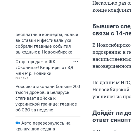
Несколько раз о
конце конфликт
Бывшего сле
связи с 14-л
Бесплатные концерты, новые
выставки и фестиваль ухи:
В Новосибирско
собрали главные события
подозрению в п
выходных в Новосибирске
насильственных
Старт продаж в ЖК
несовершенноле
«Околица»! Квартиры от 3,9
млн ₽ р. Родники
По данным НГС,
Россию атаковали больше 200
Новосибирской 
тысяч дронов, а Беларусь
уволился из пр
стягивает войска к
украинской границе: главное
об СВО за неделю
Дойдёт ли д
ответ синоп
Авто перевернулось на
крышу: два седана