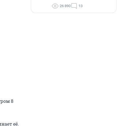
26 890
13
тром 8
инает её.