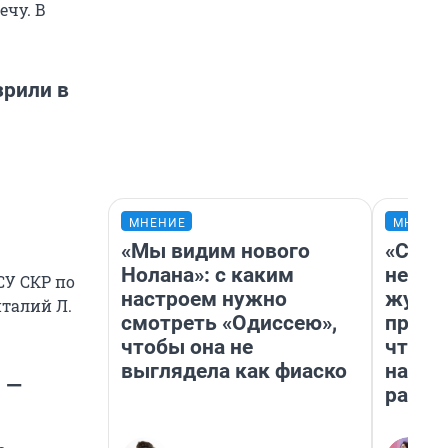
ечу. В
зрили в
МНЕНИЕ
МНЕНИ
«Мы видим нового
«Сним
Нолана»: с каким
немед
СУ СКР по
настроем нужно
журна
талий Л.
смотреть «Одиссею»,
пришл
чтобы она не
чтобы
выглядела как фиаско
на чт
 —
ради 