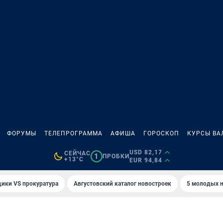
ФОРУМЫ
ТЕЛЕПРОГРАММА
АФИША
ГОРОСКОП
КУРСЫ ВА
USD 82,17
СЕЙЧАС
1
ПРОБКИ
+13°C
EUR 94,84
ики VS прокуратура
Августовский каталог новостроек
5 молодых н