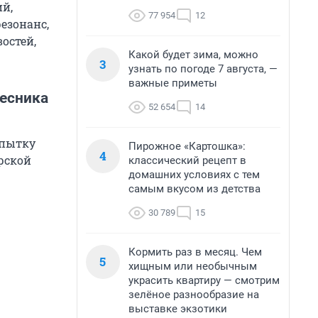
й,
77 954
12
езонанс,
остей,
Какой будет зима, можно
3
узнать по погоде 7 августа, —
важные приметы
весника
52 654
14
опытку
Пирожное «Картошка»:
4
рской
классический рецепт в
домашних условиях с тем
самым вкусом из детства
30 789
15
Кормить раз в месяц. Чем
5
хищным или необычным
украсить квартиру — смотрим
зелёное разнообразие на
выставке экзотики