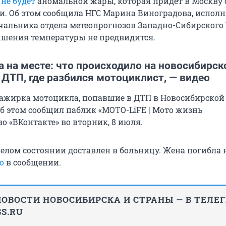
е
не будет
аномальной жары, которая придет в Москву 
и. Об этом сообщила НГС Марина Виноградова, испо
чальника отдела метеопрогнозов Западно-Сибирского
шения температуры не предвидится.
 на месте: что происходило на новосибирск
 ДТП, где разбился мотоциклист, — видео
сажирка мотоцикла, попавшие в ДТП в Новосибирской 
б этом сообщил паблик «MOTO-LiFE | Мото жизнь
о «ВКонтакте» во вторник, 8 июля.
желом состоянии доставлен в больницу. Жена погибла 
но
в сообщении.
ОВОСТИ НОВОСИБИРСКА И СТРАНЫ — В ТЕЛЕ
S.RU