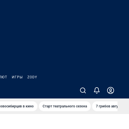
ЛЮТ
ИГРЫ
ZODY
овосибирцев в кино
Старт театрального сезона
7 грибов августа