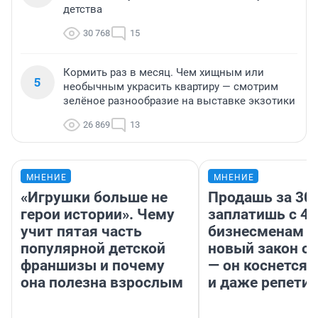
детства
30 768
15
Кормить раз в месяц. Чем хищным или
5
необычным украсить квартиру — смотрим
зелёное разнообразие на выставке экзотики
26 869
13
МНЕНИЕ
МНЕНИЕ
«Игрушки больше не
Продашь за 300
герои истории». Чему
заплатишь с 40
учит пятая часть
бизнесменам г
популярной детской
новый закон о 
франшизы и почему
— он коснется 
она полезна взрослым
и даже репети