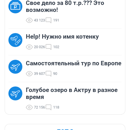
Свое дело за 80 т.р.??? Это
возможно!
43 123
191
Help! Нужно имя котенку
20 026
102
Самостоятельный тур по Европе
39 607
90
Голубое озеро в Актру в разное
время
72 156
118