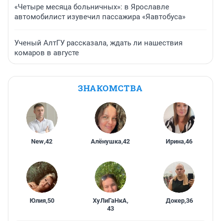
«Четыре месяца больничных»: в Ярославле
автомобилист изувечил пассажира «Яавтобуса»
Ученый АлтГУ рассказала, ждать ли нашествия
комаров в августе
ЗНАКОМСТВА
New
,
42
Алёнушка
,
42
Ирина
,
46
Юлия
,
50
ХуЛиГаНкА
,
Докер
,
36
43