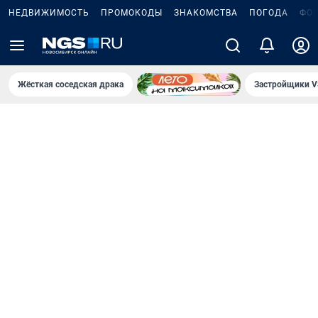
НЕДВИЖИМОСТЬ
ПРОМОКОДЫ
ЗНАКОМСТВА
ПОГОДА
ФО
Жёсткая соседская драка
Застройщики V