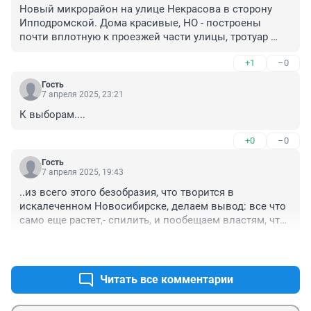
Новый микрорайон на улице Некрасова в сторону 
Ипподромской. Дома красивые, НО - построены 
почти вплотную к проезжей части улицы, тротуар 
сделан для людей узёхонький, двоим нормально не 
+1
–0
разойтись, а для деревьев места не осталось совсем 
НИКАКОГО! Теперь улицу в этом месте ни расширить, 
Гость
ни озеленить нельзя будет. Сочувствую тем, у кого 
7 апреля 2025, 23:21
окна выходят на Некрасова! Я давно живу и помню 
К выборам....
Новосибирск совсем другим - зелёным, уютным, 
прохладным в жару.
+0
–0
Гость
7 апреля 2025, 19:43
..из всего этого безобразия, что творится в 
искалеченном Новосибирске, делаем вывод: все что 
само еще растет,- спилить, и пообещаем властям, что 
высадим мелкие кустики, но нет гарантий что они 
+1
–0
(кустики) не погибнут в течение года... Ведь некому 
будет поливать, заботиться, не ломать, не завалить 
глыбами снега зимой...
Читать все комментарии