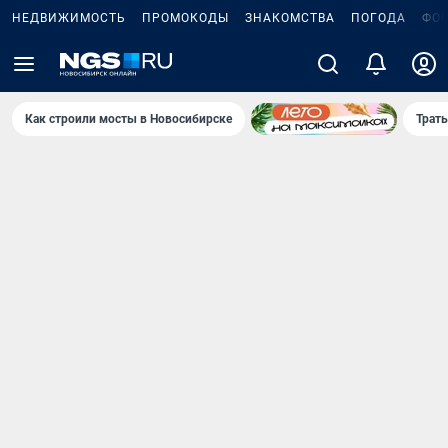
НЕДВИЖИМОСТЬ
ПРОМОКОДЫ
ЗНАКОМСТВА
ПОГОДА
ФО
Как строили мосты в Новосибирске
Траты