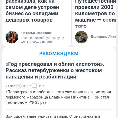
рассказала, как на
Путешественни
самом деле устроен
проехали 2000
бизнес со складами
километров по 
дешевых товаров
машине — стоил
того
Наталья Шорохова
Екатерина Литк
Открыла кофейную точку на
деньги соцразвития
РЕКОМЕНДУЕМ
«Год преследовал и облил кислотой».
Рассказ петербурженки о жестоком
нападении и реабилитации
21 час
8 902
127
«Позавтракал и побежал — это уже привычка»: история
пермского марафонца Владимира Никитина — он стал
чемпионом РФ 35 раз
Вой сирен, злые туристы и грязь. Стоит ли ехать в