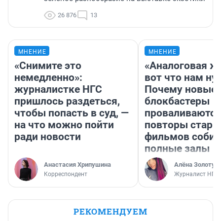
26 876
13
МНЕНИЕ
МНЕНИЕ
«Снимите это
«Аналоговая ж
немедленно»:
вот что нам ну
журналистке НГС
Почему новые
пришлось раздеться,
блокбастеры
чтобы попасть в суд, —
проваливаются,
на что можно пойти
повторы стары
ради новости
фильмов соби
полные залы
Анастасия Хрипушина
Алёна Золотух
Корреспондент
Журналист НГС
РЕКОМЕНДУЕМ