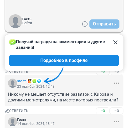
Гость
Войти
Отправить
Получай награды за комментарии и другие 
Гость
19 июля, 21:16
задания!
В 2006 году улица Ипподромская выглядела куда 
Подробнее в профиле
лучше чем 20 лет спустя. Ваш К.О.
+0
–0
ОТВЕТИТЬ
sanith
23 октября 2024, 12:43
Никому не мешает отсутствие развязок с Кирова и 
другими магистралями, на месте которых построили?
+0
–0
ОТВЕТИТЬ
Гость
14 октября 2024, 18:47