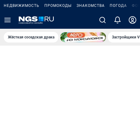
НЕДВИЖИМОСТЬ
ПРОМОКОДЫ
ЗНАКОМСТВА
ПОГОДА
ФО
Жёсткая соседская драка
Застройщики V