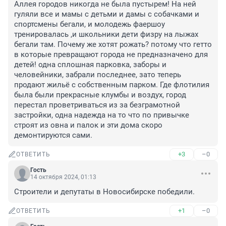
Аллея городов никогда не была пустырем! На ней 
гуляли все и мамы с детьми и дамы с собачками и 
спортсмены бегали, и молодежь фаершоу 
тренировалась ,и школьники дети физру на лыжах 
бегали там. Почему же хотят рожать? потому что гетто 
в которые превращают города не предназначено для 
детей! одна сплошная парковка, заборы и 
человейники, забрали последнее, зато теперь 
продают жильё с собственным парком. Где флотилия 
была были прекрасные клумбы и воздух, город 
перестал проветриваться из за безграмотной 
застройки, одна надежда на то что по привычке 
строят из овна и палок и эти дома скоро 
демонтируются сами.
+3
–0
ОТВЕТИТЬ
Гость
14 октября 2024, 01:13
Строители и депутаты в Новосибирске победили.
+1
–0
ОТВЕТИТЬ