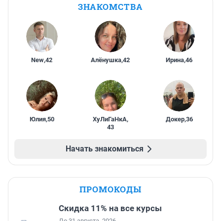
ЗНАКОМСТВА
New
,
42
Алёнушка
,
42
Ирина
,
46
Юлия
,
50
ХуЛиГаНкА
,
Докер
,
36
43
Начать знакомиться
ПРОМОКОДЫ
Скидка 11% на все курсы
До 31 августа, 2026