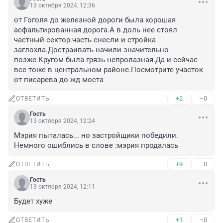
13 октября 2024, 12:36
от Гоголя до железной дороги была хорошая 
асфальтированная дорога.А в доль нее стоял 
частный сектор.часть снесли и стройка 
заглохла.Достраивать начили значительно 
позже.Кругом была грязь непролазная.Да и сейчас 
все тоже в центральном районе.Посмотрите участок 
от писарева до жд моста
+2
–0
ОТВЕТИТЬ
Гость
13 октября 2024, 12:24
Мэрия пыталась... но застройщики победили. 
Немного ошиблись в слове :мэрия продалась
+9
–0
ОТВЕТИТЬ
Гость
13 октября 2024, 12:11
Будет хуже
+1
–0
ОТВЕТИТЬ