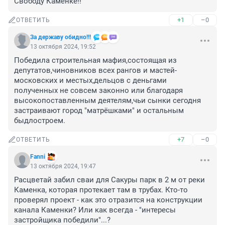
Свободу Каменке!!
+1
–0
ОТВЕТИТЬ
За державу обидно!!!
13 октября 2024, 19:52
Победила строительная мафия,состоящая из 
депутатов,чиновников всех рангов и мастей-
московских и местых,дельцов с деньгами 
полученных не совсем законно или благодаря 
высокопоставленным деятелям,чьи сынки сегодня 
застраивают город "матрёшками" и остальным 
быдлостроем.
+7
–0
ОТВЕТИТЬ
Fanni
13 октября 2024, 19:47
Расцветай забил сваи для Сакуры парк в 2 м от реки 
Каменка, которая протекает там в трубах. Кто-то 
проверял проект - как это отразится на конструкции 
канала Каменки? Или как всегда - "интересы 
застройщика победили"...?