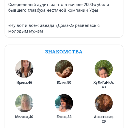
Смертельный аудит: за что в начале 2000-х убили
бывшего главбуха нефтяной компании Уфы
«Ну вот и всё»: звезда «Дома-2» развелась с
молодым мужем
ЗНАКОМСТВА
Ирина
,
46
Юлия
,
50
ХуЛиГаНкА
,
43
Милана
,
40
Елена
,
38
Анастасия
,
29