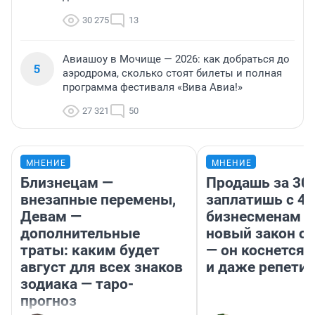
30 275
13
Авиашоу в Мочище — 2026: как добраться до
5
аэродрома, сколько стоят билеты и полная
программа фестиваля «Вива Авиа!»
27 321
50
МНЕНИЕ
МНЕНИЕ
Близнецам —
Продашь за 300
внезапные перемены,
заплатишь с 40
Девам —
бизнесменам г
дополнительные
новый закон о 
траты: каким будет
— он коснется 
август для всех знаков
и даже репети
зодиака — таро-
прогноз