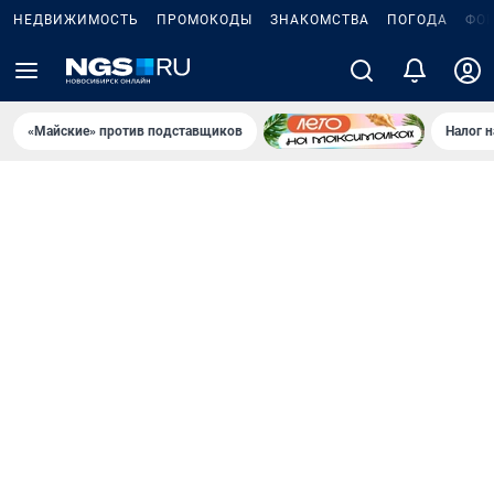
НЕДВИЖИМОСТЬ
ПРОМОКОДЫ
ЗНАКОМСТВА
ПОГОДА
ФО
«Майские» против подставщиков
Налог 