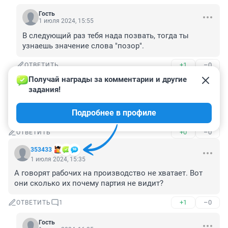
Гость
1 июля 2024, 15:55
В следующий раз тебя нада позвать, тогда ты 
узнаешь значение слова "позор".
+1
–0
ОТВЕТИТЬ
Получай награды за комментарии и другие 
Гость
1 июля 2024, 15:40
задания!
Хит то может быть и нестареющий,но вот саму 
Подробнее в профиле
исполнительницу это не касается.
+0
–0
ОТВЕТИТЬ
353433
1 июля 2024, 15:35
А говорят рабочих на производство не хватает. Вот 
они сколько их почему партия не видит?
+1
–0
ОТВЕТИТЬ
1
Гость