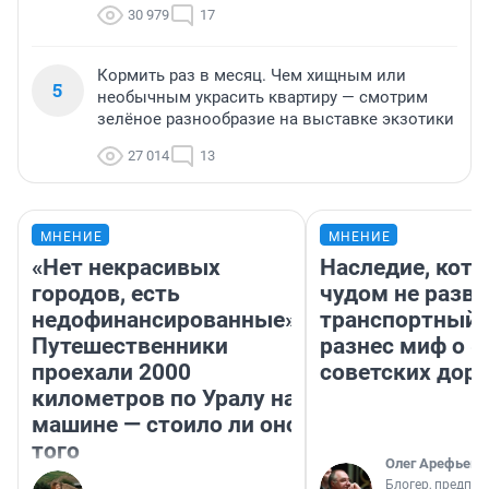
30 979
17
Кормить раз в месяц. Чем хищным или
5
необычным украсить квартиру — смотрим
зелёное разнообразие на выставке экзотики
27 014
13
МНЕНИЕ
МНЕНИЕ
«Нет некрасивых
Наследие, кото
городов, есть
чудом не разва
недофинансированные».
транспортный 
Путешественники
разнес миф о 
проехали 2000
советских доро
километров по Уралу на
машине — стоило ли оно
того
Олег Арефьев
Блогер, предпри