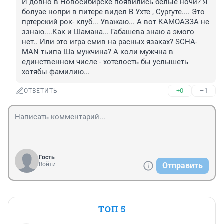
И довно в Новосибирске появились белые ночи? Я 
болуае нопри в питере видел В Ухте , Сургуте.... Это 
пртерский рок- клуб... Уважаю... А вот КАМОАЗЗА не 
ззнаю....Как и Шамана... Габашева знаю а эмого 
нет.. Или это игра смив на расных язаках? SCHA- 
MAN тьипа Ша мужчина? А коли мужчна в 
единственном числе - хотелость бы услышеть 
хотябы фамилию...
+0
–1
ОТВЕТИТЬ
Гость
Войти
Отправить
ТОП 5