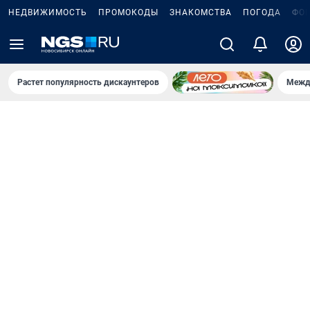
НЕДВИЖИМОСТЬ
ПРОМОКОДЫ
ЗНАКОМСТВА
ПОГОДА
ФО
Растет популярность дискаунтеров
Межд