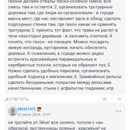
газоне делаем отвалы песко-соляной смеси, вся 
смесь там и остается; 2. организовать тротуарные 
дорожки там, где люди их организовали - в городе 
масса мест, где нас заставляют идти в обход; сделать 
подпорные стенки там, где газон никак не сравнять 
тротуаром; 3. принять тот факт, что трава не растет в 
тени некоторых деревьев - и заложить плиткой; 4. 
понять, что газон - не панацея. Можно посадить 
живую изгородь, кустарники, начать обновлять 
деревья. К сожалению, в городе можно редко 
встретить красивейшие пирамидальные и 
серебристые тополи, которые не образуют пух; 5. 
Нужно сделать удобные парковки, организовать 
удобный подъезд к магазинам; 6. Трамвайные рельсы 
сделать бесшумными, покрытие между рельсами 
качественными, стыки с асфальтом гладкими; итд
+0
–0
ОТВЕТИТЬ
280321073
22 июня 2024, 19:47
не трогайте ул Эйхе! все зелено, тополя с сан 
обрезкой, лиственницы ровные , красивые! не 