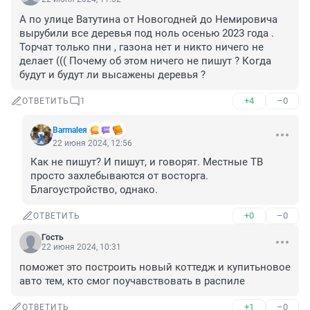
А по улице Ватутина от Новогодней до Немировича 
вырубили все деревья под ноль осенью 2023 года . 
Торчат только пни , газона нет и никто ничего не 
делает ((( Почему об этом ничего не пишут ? Когда 
будут и будут ли высажены деревья ?
+4
–0
ОТВЕТИТЬ
1
Barmaleя
22 июня 2024, 12:56
Как не пишут? И пишут, и говорят. Местные ТВ 
просто захлебываются от восторга. 
Благоустройство, однако.
+0
–0
ОТВЕТИТЬ
Гость
22 июня 2024, 10:31
поможет это построить новый коттедж и купитьновое 
авто тем, кто смог поучавствовать в распиле
+1
–0
ОТВЕТИТЬ