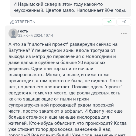
И Нарымский сквер в этом году какой-то 
неухоженный. Цветов мало. Напоминает 90-е годы.
+0
–0
ОТВЕТИТЬ
Гость
22 июня 2024, 10:14
А что за "пилотный проект" развернули сейчас на 
Ватутина? У пешеходной зоны вдоль тротуара от 
выхода из метро до пересечения с Новогодней и 
даже дальше срублены больше 20 взрослых 
деревьев. Одни пни торчат и те начали 
выкорчевывать. Может, и выше, и ниже то же 
происходит, я там просто не была, не видела. Локтя 
нет, но дело его процветает. Похоже, здесь "проект" 
сведется к тому, что место, где росли деревья, хоть 
как-то защищающие от пыли и грязи 
супернагруженной проходящей рядом проезжей 
части, просто закатают в асфальт. И будет у нас еще 
больше стоянок и еще меньше кислорода для 
жителей. Кто-нибудь объяснит, что происходит? Когда 
уже стихнет топор дровосека, занесенный над 
городом?! Всё повырубили!!! Уже слов цензурных нет.