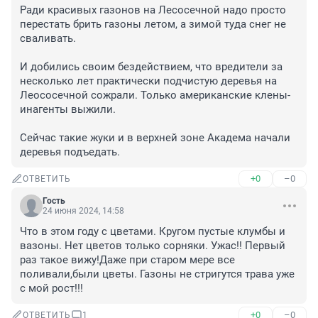
Ради красивых газонов на Лесосечной надо просто 
перестать брить газоны летом, а зимой туда снег не 
сваливать.

И добились своим бездействием, что вредители за 
несколько лет практически подчистую деревья на 
Леососечной сожрали. Только американские клены-
инагенты выжили.

Сейчас такие жуки и в верхней зоне Академа начали 
деревья подъедать.
+0
–0
ОТВЕТИТЬ
Гость
24 июня 2024, 14:58
Что в этом году с цветами. Кругом пустые клумбы и 
вазоны. Нет цветов только сорняки. Ужас!! Первый 
раз такое вижу!Даже при старом мере все 
поливали,были цветы. Газоны не стригутся трава уже 
с мой рост!!!
+0
–0
ОТВЕТИТЬ
1