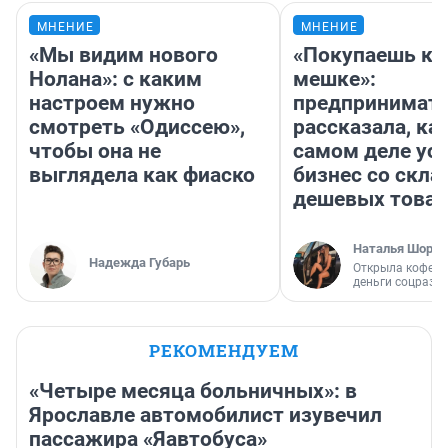
МНЕНИЕ
МНЕНИЕ
«Мы видим нового
«Покупаешь ко
Нолана»: с каким
мешке»:
настроем нужно
предпринимат
смотреть «Одиссею»,
рассказала, как
чтобы она не
самом деле ус
выглядела как фиаско
бизнес со скл
дешевых това
Наталья Шорох
Надежда Губарь
Открыла кофейн
деньги соцразв
РЕКОМЕНДУЕМ
«Четыре месяца больничных»: в
Ярославле автомобилист изувечил
пассажира «Яавтобуса»