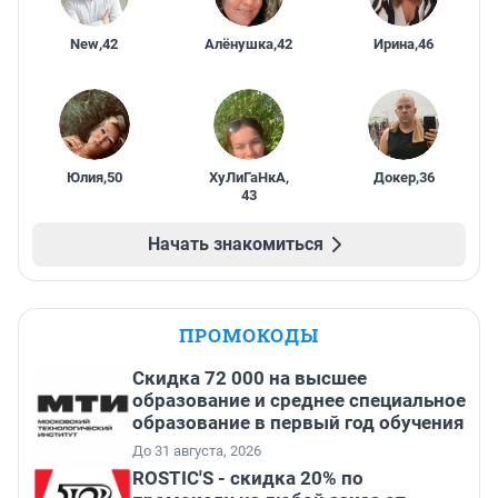
New
,
42
Алёнушка
,
42
Ирина
,
46
Юлия
,
50
ХуЛиГаНкА
,
Докер
,
36
43
Начать знакомиться
ПРОМОКОДЫ
Скидка 72 000 на высшее
образование и среднее специальное
образование в первый год обучения
До 31 августа, 2026
ROSTIC'S - скидка 20% по