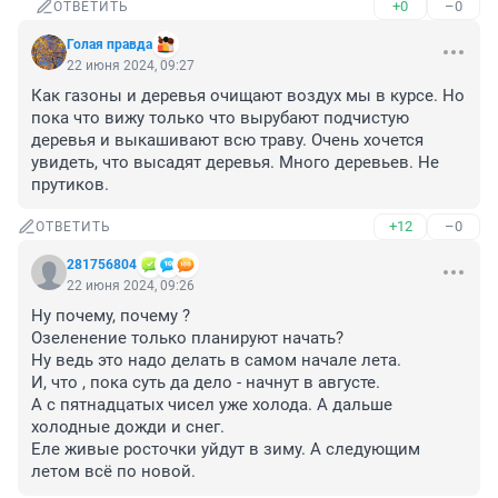
+0
–0
ОТВЕТИТЬ
Голая правда
22 июня 2024, 09:27
Как газоны и деревья очищают воздух мы в курсе. Но 
пока что вижу только что вырубают подчистую 
деревья и выкашивают всю траву. Очень хочется 
увидеть, что высадят деревья. Много деревьев. Не 
прутиков.
+12
–0
ОТВЕТИТЬ
281756804
22 июня 2024, 09:26
Ну почему, почему ? 

Озеленение только планируют начать?

Ну ведь это надо делать в самом начале лета.

И, что , пока суть да дело - начнут в августе.

А с пятнадцатых чисел уже холода. А дальше 
холодные дожди и снег.

Еле живые росточки уйдут в зиму. А следующим 
летом всё по новой.