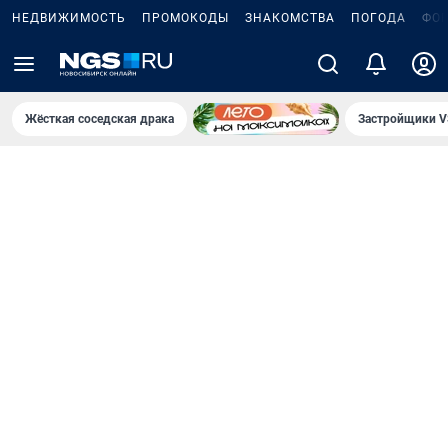
НЕДВИЖИМОСТЬ
ПРОМОКОДЫ
ЗНАКОМСТВА
ПОГОДА
ФО
Жёсткая соседская драка
Застройщики V