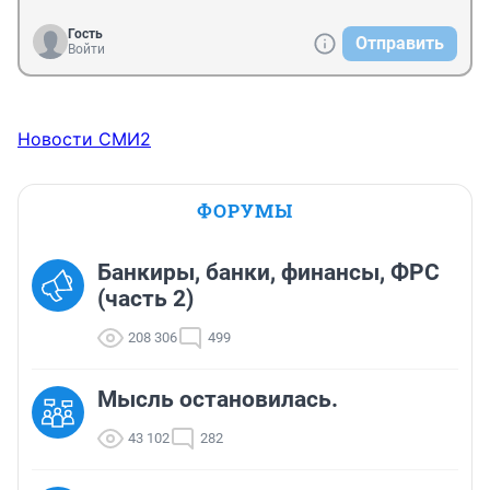
повесить сетку на вентиляцию, чтоб от соседей не 
пришел таракан. За несколько месяцев должны 
Гость
Отправить
исчезнуть. Может и за два месяца полностью 
Войти
исчезнут.
Новости СМИ2
ФОРУМЫ
Банкиры, банки, финансы, ФРС
(часть 2)
208 306
499
Мысль остановилась.
43 102
282