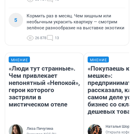
Кормить раз в месяц. Чем хищным или
5
необычным украсить квартиру — смотрим
зелёное разнообразие на выставке экзотики
26 878
13
МНЕНИЕ
МНЕНИЕ
«Люди тут странные».
«Покупаешь ко
Чем привлекает
мешке»:
непонятный «Непокой»,
предпринимат
герои которого
рассказала, как
застряли в
самом деле ус
мистическом отеле
бизнес со скл
дешевых това
Наталья Шорох
Лиза Пичугина
Открыла кофейн