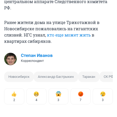
центральном аппарате Следственного комитета
РФ.
Ранее жители дома на улице Трикотажной в
Новосибирске пожаловались на гигантских
слизней. НГС узнал,
кто еще может жить
в
квартирах сибиряков.
Степан Иванов
Корреспондент
Новосибирск
Александр Бастрыкин
Таракан
СК РФ
2
4
3
7
3