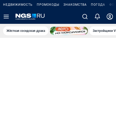
НЕДВИЖИМОСТЬ
ПРОМОКОДЫ
ЗНАКОМСТВА
ПОГОДА
ФО
Жёсткая соседская драка
Застройщики V