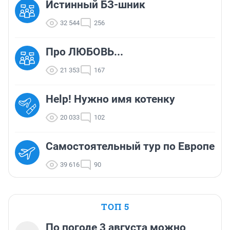
Истинный БЗ-шник
32 544
256
Про ЛЮБОВЬ...
21 353
167
Help! Нужно имя котенку
20 033
102
Самостоятельный тур по Европе
39 616
90
ТОП 5
По погоде 3 августа можно