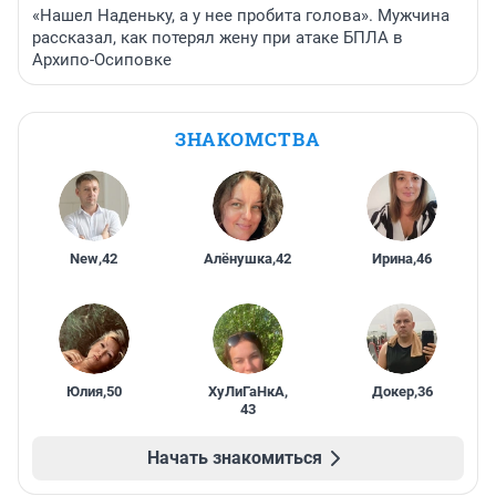
«Нашел Наденьку, а у нее пробита голова». Мужчина
рассказал, как потерял жену при атаке БПЛА в
Архипо-Осиповке
ЗНАКОМСТВА
New
,
42
Алёнушка
,
42
Ирина
,
46
Юлия
,
50
ХуЛиГаНкА
,
Докер
,
36
43
Начать знакомиться