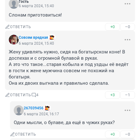
Гость
6 марта 2024, 15:40
Слонам приготовиться!
+0
–0
ОТВЕТИТЬ
Совсем вредная
6 марта 2024, 15:40
Жену удивлять нужно, сидя на богатырском коне! В 
доспехах и с огромной булавой в руках.

А это что такое...старая кобыла и под уздцы её ведёт 
в гости к жене мужчина совсем не похожий на 
богатыря. 

Она их двоих выгнала и правильно сделала.
+3
–1
ОТВЕТИТЬ
4
267039456
6 марта 2024, 16:17
Одни мысли, о булаве, да ещё в чужих руках?
+0
–0
ОТВЕТИТЬ