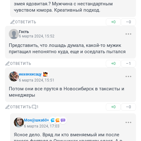
змея ядовитая.? Мужчина с нестандартным 
чувством юмора. Креативный подход.
+0
–0
ОТВЕТИТЬ
Гость
6 марта 2024, 15:52
Представить, что лошадь думала, какой-то мужик 
притащил непонятно куда, еще и оседлать пытался
+0
–1
ОТВЕТИТЬ
иккенхисацу
6 марта 2024, 15:51
Потом они все прутся в Новосибирск в таксисты и 
менеджеры
+0
–0
ОТВЕТИТЬ
1
Мон@шка60+
6 марта 2024, 17:03
Ясное дело. Вряд ли кто вменяемый им после 