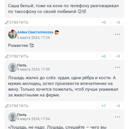
Саша белый, тоже на коне по телефону разговаривал 
по таксофону со своей любимой 😉🤣
+0
–0
ОТВЕТИТЬ
Алёна Свистоплясова
6 марта 2024, 17:24
Романтик 🥰
+0
–0
ОТВЕТИТЬ
Гость
6 марта 2024, 17:09
Лошадь жалко до слёз: худая, одни рёбра и кости. А 
мужик молодец, хотел произвести впечатление на 
жену. Только хочется пожелать, чтоб лучше ухаживал 
за животными на ферме.
+1
–0
ОТВЕТИТЬ
Гость
6 марта 2024, 17:04
«Лошадь, не надо. Лошадь, слушайте — чего вы 