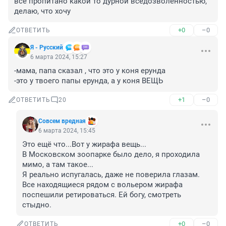
все пропитано какой то дурной вседозволенностью, 
делаю, что хочу
+0
–0
ОТВЕТИТЬ
Я - Русский
6 марта 2024, 15:27
-мама, папа сказал , что это у коня ерунда

-это у твоего папы ерунда, а у коня ВЕЩЬ
+1
–0
ОТВЕТИТЬ
20
Совсем вредная
6 марта 2024, 15:45
Это ещё что...Вот у жирафа вещь...

В Московском зоопарке было дело, я проходила 
мимо, а там такое...

Я реально испугалась, даже не поверила глазам. 
Все находящиеся рядом с вольером жирафа 
поспешили ретироваться. Ей богу, смотреть 
стыдно.
+0
–0
ОТВЕТИТЬ