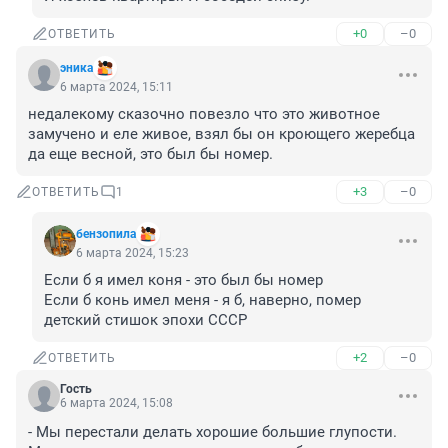
+0
–0
ОТВЕТИТЬ
эника
6 марта 2024, 15:11
недалекому сказочно повезло что это животное 
замучено и еле живое, взял бы он кроющего жеребца 
да еще весной, это был бы номер.
+3
–0
ОТВЕТИТЬ
1
бензопила
6 марта 2024, 15:23
Если б я имел коня - это был бы номер

Если б конь имел меня - я б, наверно, помер

детский стишок эпохи СССР
+2
–0
ОТВЕТИТЬ
Гость
6 марта 2024, 15:08
- Мы перестали делать хорошие большие глупости. 