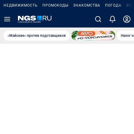
НЕДВИЖИМОСТЬ
ПРОМОКОДЫ
ЗНАКОМСТВА
ПОГОДА
ФО
«Майские» против подставщиков
Налог 