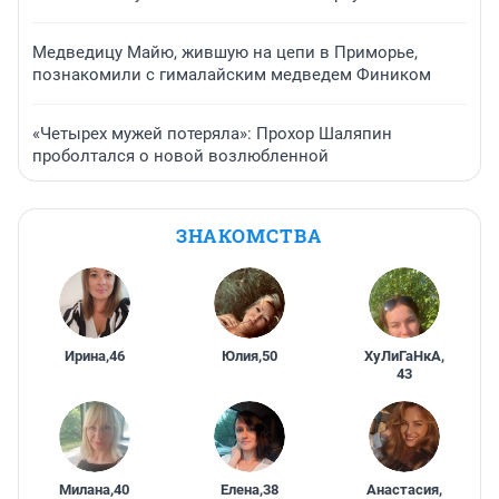
Медведицу Майю, жившую на цепи в Приморье,
познакомили с гималайским медведем Фиником
«Четырех мужей потеряла»: Прохор Шаляпин
проболтался о новой возлюбленной
ЗНАКОМСТВА
Ирина
,
46
Юлия
,
50
ХуЛиГаНкА
,
43
Милана
,
40
Елена
,
38
Анастасия
,