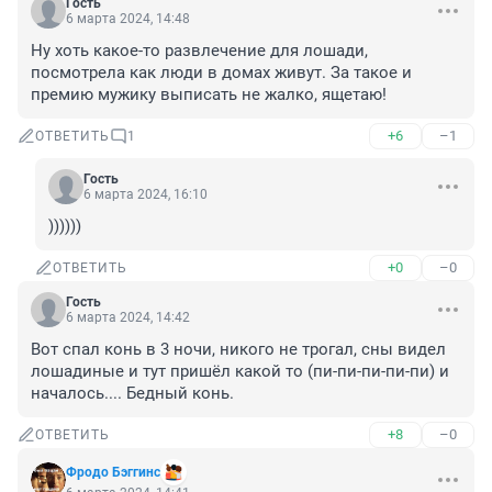
Гость
6 марта 2024, 14:48
Ну хоть какое-то развлечение для лошади, 
посмотрела как люди в домах живут. За такое и 
премию мужику выписать не жалко, ящетаю!
+6
–1
ОТВЕТИТЬ
1
Гость
6 марта 2024, 16:10
))))))
+0
–0
ОТВЕТИТЬ
Гость
6 марта 2024, 14:42
Вот спал конь в 3 ночи, никого не трогал, сны видел 
лошадиные и тут пришёл какой то (пи-пи-пи-пи-пи) и 
началось.... Бедный конь.
+8
–0
ОТВЕТИТЬ
Фродо Бэггинс