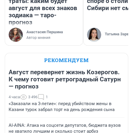
траты: каким будет
споре о столиц
август для всех знаков
Сибири нет см
зодиака — таро-
прогноз
Анастасия Першина
Татьяна Зарва
Автор мнения
РЕКОМЕНДУЕМ
Август перевернет жизнь Козерогов.
К чему готовит ретроградный Сатурн
— прогноз
4 часа
3 496
1
«Заказали на 3-летие»: перед убийством жены в
Казани турок забрал торт на день рождения сына
AI-AINA: Атака на соцсети депутатов, бюджета вузов
не хватило лучшим и сколько стоит арбуз