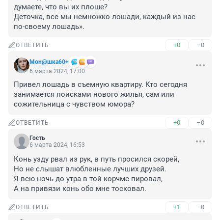
думаете, что вы их плоше?

Деточка, все мы немножко лошади, каждый из нас 
по-своему лошадь».
+0
–0
ОТВЕТИТЬ
Мон@шка60+
6 марта 2024, 17:00
Привел лошадь в съемную квартиру. Кто сегодня 
занимается поисками нового жилья, сам или 
сожительница с чувством юмора?
+0
–0
ОТВЕТИТЬ
Гость
6 марта 2024, 16:53
Конь узду рвал из рук, в путь просился скорей,

Но не слышат влюбленные лучших друзей.

Я всю ночь до утра в той корчме пировал,

А на привязи конь обо мне тосковал.
+1
–0
ОТВЕТИТЬ