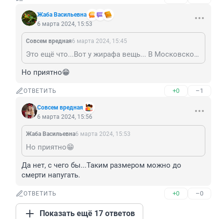
Жаба Васильевна
6 марта 2024, 15:53
Совсем вредная
6 марта 2024, 15:45
Это ещё что...Вот у жирафа вещь... В Московском зоопарке было дело, я проходила мимо, а там такое... Я реально испугалась, даже не поверила глазам. Все находящиеся рядом с вольером жирафа поспешили ретироваться. Ей богу, смотреть стыдно.
Но приятно😁
+0
–1
ОТВЕТИТЬ
Совсем вредная
6 марта 2024, 15:56
Жаба Васильевна
6 марта 2024, 15:53
Но приятно😁
Да нет, с чего бы...Таким размером можно до 
смерти напугать.
+0
–0
ОТВЕТИТЬ
Показать ещё 17 ответов