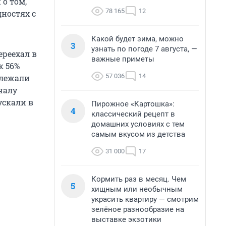
о том,
78 165
12
дностях с
Какой будет зима, можно
3
узнать по погоде 7 августа, —
ереехал в
важные приметы
к 56%
57 036
14
длежали
чалу
ускали в
Пирожное «Картошка»:
4
классический рецепт в
домашних условиях с тем
самым вкусом из детства
31 000
17
Кормить раз в месяц. Чем
5
хищным или необычным
украсить квартиру — смотрим
зелёное разнообразие на
выставке экзотики