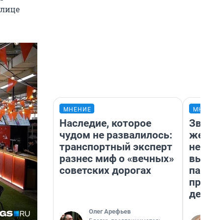
улице
МНЕНИЕ
МНЕНИ
Наследие, которое
Звезд
чудом не развалилось:
желан
транспортный эксперт
небес
разнес миф о «вечных»
выстр
советских дорогах
парад
прави
день
Олег Арефьев