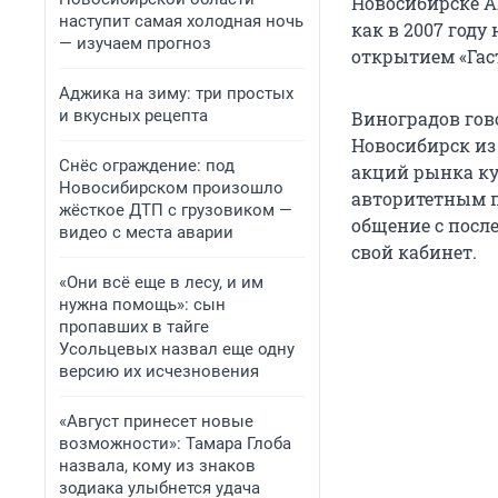
Новосибирске А
наступит самая холодная ночь
как в 2007 году
— изучаем прогноз
открытием «Гас
Аджика на зиму: три простых
и вкусных рецепта
Виноградов гово
Новосибирск из 
Снёс ограждение: под
акций рынка ку
Новосибирском произошло
авторитетным п
жёсткое ДТП с грузовиком —
общение с посл
видео с места аварии
свой кабинет.
«Они всё еще в лесу, и им
нужна помощь»: сын
пропавших в тайге
Усольцевых назвал еще одну
версию их исчезновения
«Август принесет новые
возможности»: Тамара Глоба
назвала, кому из знаков
зодиака улыбнется удача