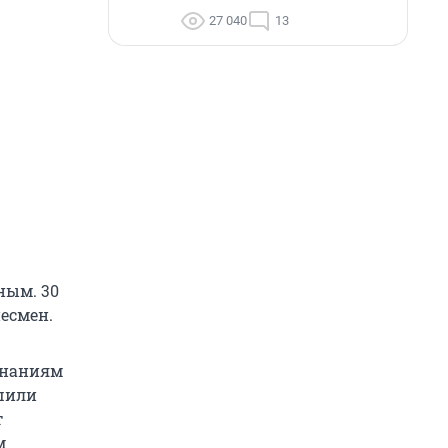
27 040
13
тным. 30
несмен.
минаниям
ешили
т
м