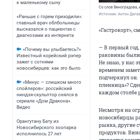
к маленькому сыну
Со слов Виноградова, 
Источник: 
Антон Дигае
«Раньше с горем приходили»:
главный врач облбольницы
высказался о пациентах с
«Гастрокорт», с
диагнозами из интернета
— В первый год
«Почему вы улыбаетесь?»
раковины были 
Известный корейский рэпер
зажег с сотнями
Не знаю, у нас э
новосибирцев: как это было
временем замети
подчеркнул он.
«Минус — слишком много
пленница»? Сдел
спойлеров»: российский
каждом столбе 
ниндзя-скульптор снялся в
сериале «Дом Дракона».
Видео
Несмотря на ог
новосибирцы ра
Орангутану Бату из
рынка, другие с
Новосибирского зоопарка
продуктов. Вин
исполнилось 27 лет
старается конс