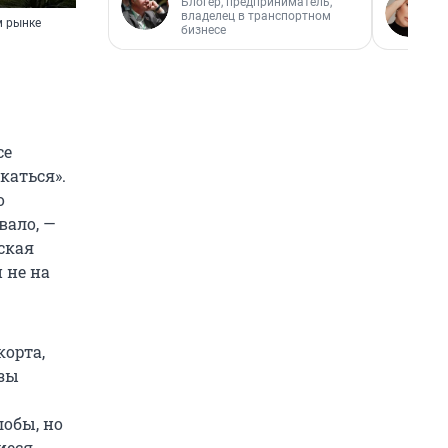
Блогер, предприниматель,
владелец в транспортном
м рынке
бизнесе
се
каться».
о
вало, —
ская
 не на
орта,
озы
лобы, но
иеся