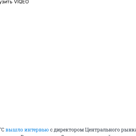
узить VIQEO
НГС
вышло интервью
с директором Центрального рынк