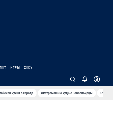
ЛЮТ
ИГРЫ
ZODY
тайская кухня в городе
Экстремально худые новосибирцы
Старт те