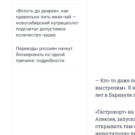
«Вплоть до диареи»: как
правильно пить иван-чай —
новосибирский нутрициолог
подсчитал допустимое
количество чашек
Переводы россиян начнут
блокировать по одной
причине: подробности
— Кто-то даже п
выстрелим». Я н
лет в Барнауле 
«Гастрокорт» н
Алексея, запуск
открывать там 
недостаточно л