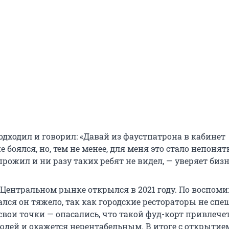
одходил и говорил: «Давай из фаустпатрона в кабинет
е боялся, но, тем не менее, для меня это стало непоня
прожил и ни разу таких ребят не видел, — уверяет биз
а Центральном рынке открылся в 2021 году. По воспо
ался он тяжело, так как городские рестораторы не сп
свои точки — опасались, что такой фуд-корт привлече
юдей и окажется нерентабельным. В итоге с открытие