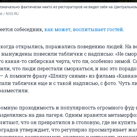
изначально фактически никто из рестораторов не видел себя на Центрально
в / NGS.RU
меется собеседник,
как может, воспитывает гостей
.
, когда открылись, поражались поведению людей. На в
вынуждены повесили таблички с надписью: «Не смор
то какая-то сибирская черта, что ли, особенно зимой. С
ли, что люди перестали сморкаться, и нас это порадо
 — А помните фразу «Шляпу сними» из фильма «Кавказ
али таблички еще и с такой надписью, с фото. Чуть ли
разместили.
ромную проходимость и популярность огромного фуд-к
зделились на два лагеря. Одним нравятся метаморф
читают, что он превратился в столовую, где не купить
оградов утверждает, что регулярно просматривает жа
труктивно воспринимать критику и устранять имеющ