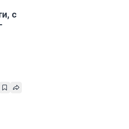
и, с
—